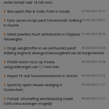
verlies krimpt naar 18 mln euro
Ikea opent Plan & Order Point in Gouda
07-08-2026 10:11
Fysio Jansen koopt pand Schoenmode Zeilberg
07-08-2026 09:31
in Deurne
Siebel Juweliers huurt winkelruimte in Cityplaza
07-08-2026 09:10
Nieuwegein
Drugs aangetroffen in uw (verhuurde) pand?
06-08-2026 14:38
Afdeling begrenst dwangsombevoegdheid van de burgemeester
PGGM neemt risico op Poolse
06-08-2026 14:38
vastgoedleningen van 1,1 mrd over
Impact Fit sluit huurovereenkomst in Utrecht
06-08-2026 12:53
SportCity opent nieuwe vestiging in
06-08-2026 11:37
Doetinchem
Portaal: 'Afschaffing winstbelasting maakt
06-08-2026 11:21
3.000 extra woningen mogelijk'