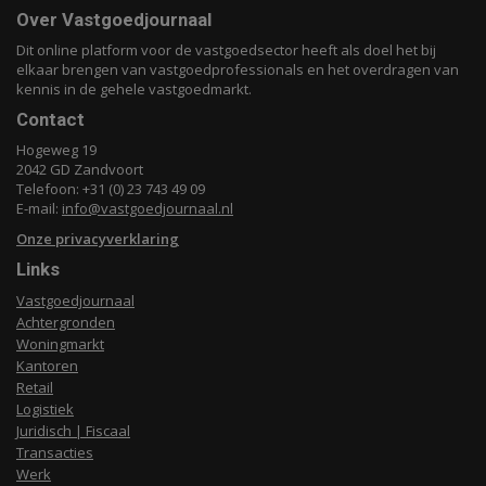
Over Vastgoedjournaal
Dit online platform voor de vastgoedsector heeft als doel het bij
elkaar brengen van vastgoedprofessionals en het overdragen van
kennis in de gehele vastgoedmarkt.
Contact
Hogeweg 19
2042 GD Zandvoort
Telefoon: +31 (0) 23 743 49 09
E-mail:
info@vastgoedjournaal.nl
Onze privacyverklaring
Links
Vastgoedjournaal
Achtergronden
Woningmarkt
Kantoren
Retail
Logistiek
Juridisch | Fiscaal
Transacties
Werk