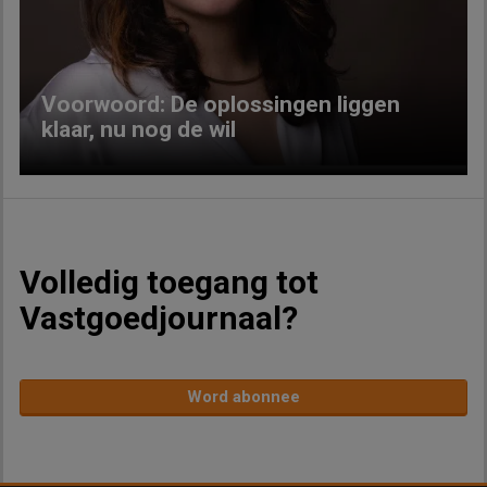
Previous
Next
Voorwoord: De oplossingen liggen
klaar, nu nog de wil
Volledig toegang tot
Vastgoedjournaal?
Word abonnee