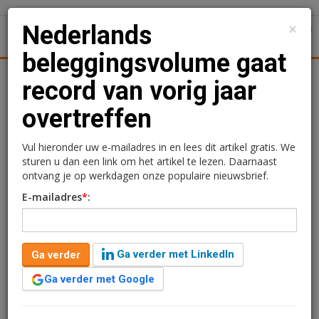
×
Nederlands
1
Toggl
beleggingsvolume gaat
Achtergronden
Woningmarkt
Kantore
Nieuws
Uitgelicht
record van vorig jaar
overtreffen
Nederlands
beleggingsvolume gaat
Vul hieronder uw e-mailadres in en lees dit artikel gratis. We
sturen u dan een link om het artikel te lezen. Daarnaast
record van vorig jaar
ontvang je op werkdagen onze populaire nieuwsbrief.
E-mailadres
*
:
overtreffen
Rogier Hentenaar
14 december 2016 om 10:07
Ga verder met LinkedIn
Ga verder
10 jaar geleden aangepast
2 minuten leestijd
Ga verder met Google
In tegenstelling tot de verwachtingen die vorig jaar
rond deze tijd in de markt werden uitgesproken, zal het