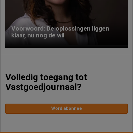
Previous
Next
Voorwoord: De oplossingen liggen
klaar, nu nog de wil
Volledig toegang tot
Vastgoedjournaal?
Word abonnee