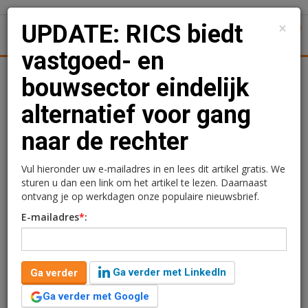
×
UPDATE: RICS biedt
1
Toggl
vastgoed- en
Achtergronden
Woningmarkt
Kantore
Nieuws
Uitgelicht
bouwsector eindelijk
alternatief voor gang
UPDATE: RICS biedt
naar de rechter
vastgoed- en bouwsector
eindelijk alternatief voor
Vul hieronder uw e-mailadres in en lees dit artikel gratis. We
sturen u dan een link om het artikel te lezen. Daarnaast
gang naar de rechter
ontvang je op werkdagen onze populaire nieuwsbrief.
E-mailadres
*
:
Rogier Hentenaar
22 december 2016 om 08:49
10 jaar geleden aangepast
2 minuten leestijd
Ga verder met LinkedIn
Ga verder
Partijen die een geschil willen oplossen kunnen nu een
beroep doen op RICS geaccrediteerde mediators, die
Ga verder met Google