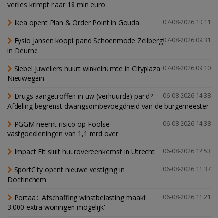
verlies krimpt naar 18 mln euro
Ikea opent Plan & Order Point in Gouda
07-08-2026 10:11
Fysio Jansen koopt pand Schoenmode Zeilberg
07-08-2026 09:31
in Deurne
Siebel Juweliers huurt winkelruimte in Cityplaza
07-08-2026 09:10
Nieuwegein
Drugs aangetroffen in uw (verhuurde) pand?
06-08-2026 14:38
Afdeling begrenst dwangsombevoegdheid van de burgemeester
PGGM neemt risico op Poolse
06-08-2026 14:38
vastgoedleningen van 1,1 mrd over
Impact Fit sluit huurovereenkomst in Utrecht
06-08-2026 12:53
SportCity opent nieuwe vestiging in
06-08-2026 11:37
Doetinchem
Portaal: 'Afschaffing winstbelasting maakt
06-08-2026 11:21
3.000 extra woningen mogelijk'