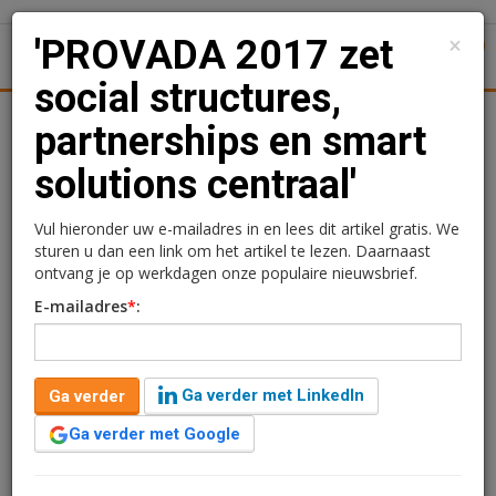
×
'PROVADA 2017 zet
1
Toggl
social structures,
tiek
Juridisch | Fiscaal
Transacties
Werk
Specials
partnerships en smart
solutions centraal'
'PROVADA 2017 zet
social structures,
Vul hieronder uw e-mailadres in en lees dit artikel gratis. We
sturen u dan een link om het artikel te lezen. Daarnaast
partnerships en smart
ontvang je op werkdagen onze populaire nieuwsbrief.
E-mailadres
*
:
solutions centraal'
Kimberly Camu
9 december 2016 om 09:13
Ga verder met LinkedIn
Ga verder
10 jaar geleden aangepast
2 minuten leestijd
Ga verder met Google
Vastgoedbeurs PROVADA maakt zich op voor de
dertiende editie, die in het teken zal staan van social