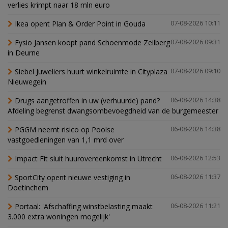
verlies krimpt naar 18 mln euro
Ikea opent Plan & Order Point in Gouda
07-08-2026 10:11
Fysio Jansen koopt pand Schoenmode Zeilberg
07-08-2026 09:31
in Deurne
Siebel Juweliers huurt winkelruimte in Cityplaza
07-08-2026 09:10
Nieuwegein
Drugs aangetroffen in uw (verhuurde) pand?
06-08-2026 14:38
Afdeling begrenst dwangsombevoegdheid van de burgemeester
PGGM neemt risico op Poolse
06-08-2026 14:38
vastgoedleningen van 1,1 mrd over
Impact Fit sluit huurovereenkomst in Utrecht
06-08-2026 12:53
SportCity opent nieuwe vestiging in
06-08-2026 11:37
Doetinchem
Portaal: 'Afschaffing winstbelasting maakt
06-08-2026 11:21
3.000 extra woningen mogelijk'