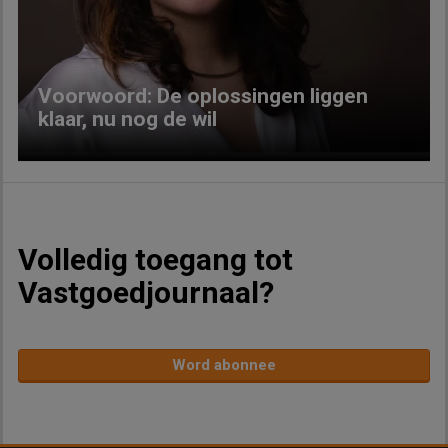
Previous
Next
Voorwoord: De oplossingen liggen
klaar, nu nog de wil
Volledig toegang tot
Vastgoedjournaal?
Word abonnee