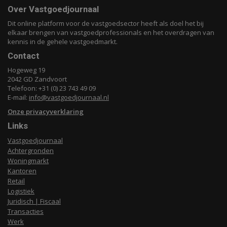
Over Vastgoedjournaal
Dit online platform voor de vastgoedsector heeft als doel het bij
elkaar brengen van vastgoedprofessionals en het overdragen van
kennis in de gehele vastgoedmarkt.
Contact
Hogeweg 19
2042 GD Zandvoort
Telefoon: +31 (0) 23 743 49 09
E-mail:
info@vastgoedjournaal.nl
Onze privacyverklaring
Links
Vastgoedjournaal
Achtergronden
Woningmarkt
Kantoren
Retail
Logistiek
Juridisch | Fiscaal
Transacties
Werk