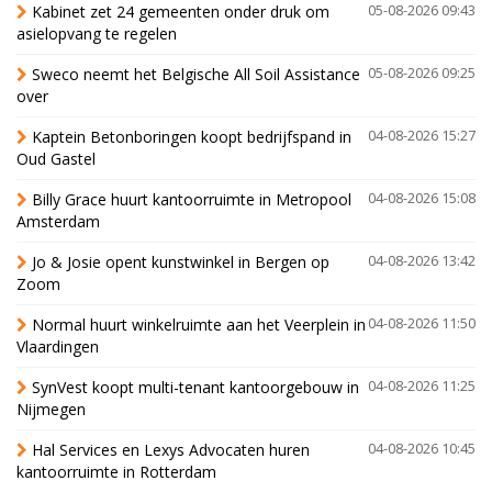
Kabinet zet 24 gemeenten onder druk om
05-08-2026 09:43
asielopvang te regelen
Sweco neemt het Belgische All Soil Assistance
05-08-2026 09:25
over
Kaptein Betonboringen koopt bedrijfspand in
04-08-2026 15:27
Oud Gastel
Billy Grace huurt kantoorruimte in Metropool
04-08-2026 15:08
Amsterdam
Jo & Josie opent kunstwinkel in Bergen op
04-08-2026 13:42
Zoom
Normal huurt winkelruimte aan het Veerplein in
04-08-2026 11:50
Vlaardingen
SynVest koopt multi-tenant kantoorgebouw in
04-08-2026 11:25
Nijmegen
Hal Services en Lexys Advocaten huren
04-08-2026 10:45
kantoorruimte in Rotterdam