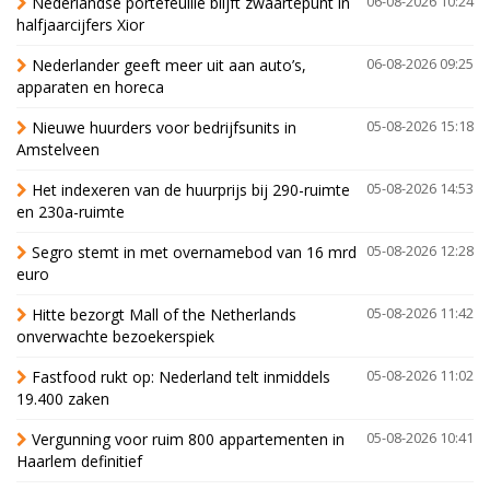
Nederlandse portefeuille blijft zwaartepunt in
06-08-2026 10:24
halfjaarcijfers Xior
Nederlander geeft meer uit aan auto’s,
06-08-2026 09:25
apparaten en horeca
Nieuwe huurders voor bedrijfsunits in
05-08-2026 15:18
Amstelveen
Het indexeren van de huurprijs bij 290-ruimte
05-08-2026 14:53
en 230a-ruimte
Segro stemt in met overnamebod van 16 mrd
05-08-2026 12:28
euro
Hitte bezorgt Mall of the Netherlands
05-08-2026 11:42
onverwachte bezoekerspiek
Fastfood rukt op: Nederland telt inmiddels
05-08-2026 11:02
19.400 zaken
Vergunning voor ruim 800 appartementen in
05-08-2026 10:41
Haarlem definitief