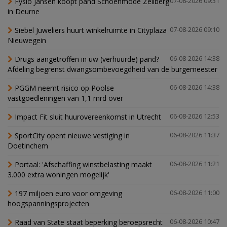
Fysio Jansen koopt pand Schoenmode Zeilberg
07-08-2026 09:31
in Deurne
Siebel Juweliers huurt winkelruimte in Cityplaza
07-08-2026 09:10
Nieuwegein
Drugs aangetroffen in uw (verhuurde) pand?
06-08-2026 14:38
Afdeling begrenst dwangsombevoegdheid van de burgemeester
PGGM neemt risico op Poolse
06-08-2026 14:38
vastgoedleningen van 1,1 mrd over
Impact Fit sluit huurovereenkomst in Utrecht
06-08-2026 12:53
SportCity opent nieuwe vestiging in
06-08-2026 11:37
Doetinchem
Portaal: 'Afschaffing winstbelasting maakt
06-08-2026 11:21
3.000 extra woningen mogelijk'
197 miljoen euro voor omgeving
06-08-2026 11:00
hoogspanningsprojecten
Raad van State staat beperking beroepsrecht
06-08-2026 10:47