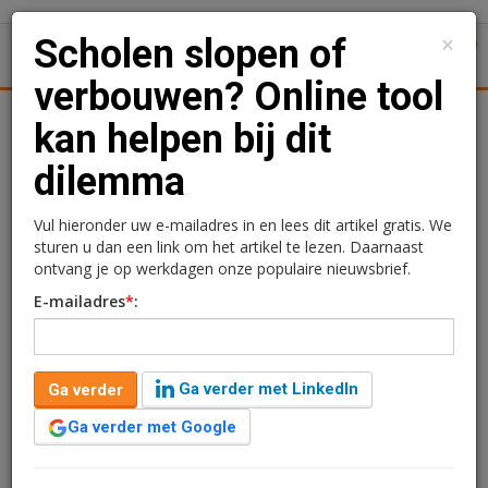
×
Scholen slopen of
1
Toggl
verbouwen? Online tool
Achtergronden
Woningmarkt
Kantore
Nieuws
Uitgelicht
kan helpen bij dit
dilemma
Scholen slopen of
verbouwen? Online tool
Vul hieronder uw e-mailadres in en lees dit artikel gratis. We
sturen u dan een link om het artikel te lezen. Daarnaast
kan helpen bij dit
ontvang je op werkdagen onze populaire nieuwsbrief.
E-mailadres
*
:
dilemma
Kimberly Camu
23 mei 2016 om 11:55
Ga verder met LinkedIn
Ga verder
10 jaar geleden aangepast
2 minuten leestijd
Ga verder met Google
Renovatie van verouderde schoolgebouwen loopt vaak
vertraging op door onduidelijkheid en onenigheid over