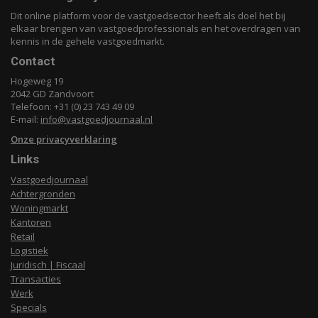
Dit online platform voor de vastgoedsector heeft als doel het bij
elkaar brengen van vastgoedprofessionals en het overdragen van
kennis in de gehele vastgoedmarkt.
Contact
Hogeweg 19
2042 GD Zandvoort
Telefoon: +31 (0) 23 743 49 09
E-mail:
info@vastgoedjournaal.nl
Onze privacyverklaring
Links
Vastgoedjournaal
Achtergronden
Woningmarkt
Kantoren
Retail
Logistiek
Juridisch | Fiscaal
Transacties
Werk
Specials