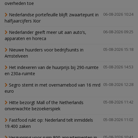
overheden toe
Nederlandse portefeuille blijft zwaartepunt in
06-08-2026 10:24
halfjaarcijfers Xior
Nederlander geeft meer uit aan auto’s,
06-08-2026 09:25
apparaten en horeca
Nieuwe huurders voor bedrijfsunits in
05-08-2026 15:18
Amstelveen
Het indexeren van de huurprijs bij 290-ruimte
05-08-2026 14:53
en 230a-ruimte
Segro stemt in met overnamebod van 16 mrd
05-08-2026 12:28
euro
Hitte bezorgt Mall of the Netherlands
05-08-2026 11:42
onverwachte bezoekerspiek
Fastfood rukt op: Nederland telt inmiddels
05-08-2026 11:02
19.400 zaken
Vergunning voor ruim 800 appartementen in
05-08-2026 10:41