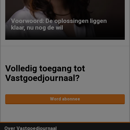
Voorwoord: De oplossingen liggen
klaar, nu nog de wil
Volledig toegang tot
Vastgoedjournaal?
Word abonnee
Over Vastgoedjournaal