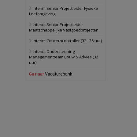
Interim Senior Projectleider Fysieke
Schuinesloot
Bekijk
Leefomgeving
27 augustus 2026
Binnenvaartschip
Interim Senior Projectleider
Maatschappelijke Vastgoedprojecten
Panheel
Bekijk
Interim Concerncontroller (32 - 36 uur)
17 september 2026
Voormalig
Interim Ondersteuning
politiebureau
Managementteam Bouw & Advies (32
uur)
Dordrecht
Bekijk
17 september 2026
Ga naar
Vacaturebank
Voormalig
politiebureau
Hilversum
Bekijk
17 september 2026
Voormalig
politiebureau
Zaandam
Bekijk
8 september 2026
Zorgcomplex