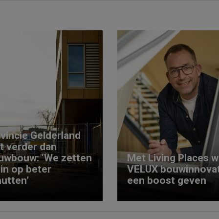
vincie Gelderland
kt verder dan
uwbouw: ‘We zetten
Met Living Places wi
 in op beter
VELUX bouwinnovat
utten’
een boost geven