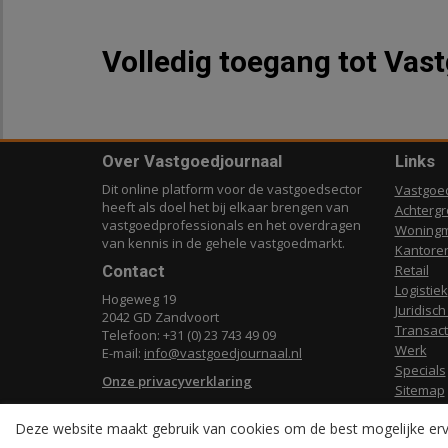
Volledig toegang tot Vas
Over Vastgoedjournaal
Links
Dit online platform voor de vastgoedsector
Vastgoe
heeft als doel het bij elkaar brengen van
Achterg
vastgoedprofessionals en het overdragen
Woningm
van kennis in de gehele vastgoedmarkt.
Kantore
Contact
Retail
Logistiek
Hogeweg 19
Juridisch
2042 GD Zandvoort
Transact
Telefoon: +31 (0) 23 743 49 09
Werk
E-mail:
info@vastgoedjournaal.nl
Specials
Onze privacyverklaring
Sitemap
Deze website maakt gebruik van cookies om de best mogelijke erv