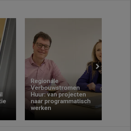
Next
Regionale
Verbouwstromen
‘We w
l
Huur: van projecten
koop
ie
naar programmatisch
gewo
werken
krijg