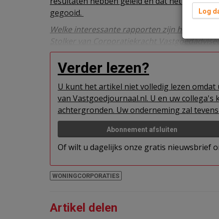
resultaten hebben geleid en dat het in de t
gegooid.
Log da
Welke interessante rapporten zijn het? Lees d
Stolker van Corporatiekracht Vastgoedadvise
Verder lezen?
U kunt het artikel niet volledig lezen omda
van Vastgoedjournaal.nl. U en uw collega's k
achtergronden. Uw onderneming zal tevens 
Abonnement afsluiten
Of wilt u dagelijks onze gratis nieuwsbrief
WONINGCORPORATIES
Artikel delen