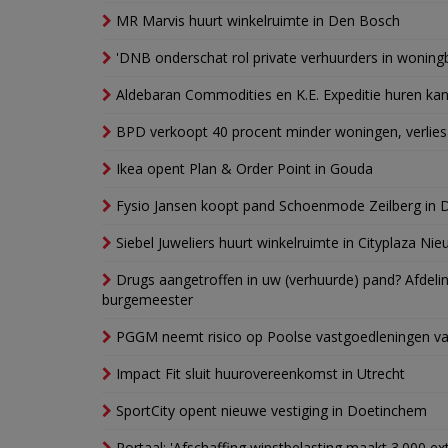
MR Marvis huurt winkelruimte in Den Bosch
'DNB onderschat rol private verhuurders in wonin
Aldebaran Commodities en K.E. Expeditie huren ka
BPD verkoopt 40 procent minder woningen, verlies
Ikea opent Plan & Order Point in Gouda
Fysio Jansen koopt pand Schoenmode Zeilberg in 
Siebel Juweliers huurt winkelruimte in Cityplaza Ni
Drugs aangetroffen in uw (verhuurde) pand? Afde
burgemeester
PGGM neemt risico op Poolse vastgoedleningen va
Impact Fit sluit huurovereenkomst in Utrecht
SportCity opent nieuwe vestiging in Doetinchem
Portaal: 'Afschaffing winstbelasting maakt 3.000 e