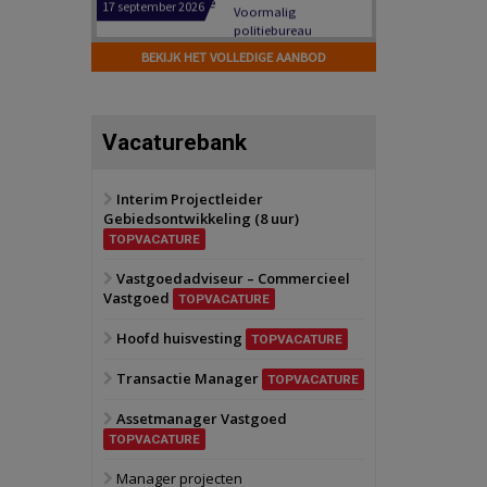
Hilversum
Bekijk
17 september 2026
BEKIJK HET VOLLEDIGE AANBOD
Voormalig
politiebureau
Zaandam
Bekijk
Vacaturebank
8 september 2026
Zorgcomplex
Interim Projectleider
Gebiedsontwikkeling (8 uur)
Zwanenburg
Bekijk
TOPVACATURE
6 oktober 2026
Transformatieobject
Vastgoedadviseur – Commercieel
Vastgoed
TOPVACATURE
Schiedam
Bekijk
Hoofd huisvesting
TOPVACATURE
22 september 2026
Attractiepark
Transactie Manager
TOPVACATURE
Assetmanager Vastgoed
Oranje
Bekijk
TOPVACATURE
28 september 2026
Grootschalig
Manager projecten
bedrijventerrein