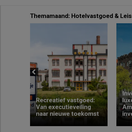
Themamaand: Hotelvastgoed & Leis
Previous
Inv
e
Recreatief vastgoed:
lux
t met
Van executieveiling
Am
naar nieuwe toekomst
inv