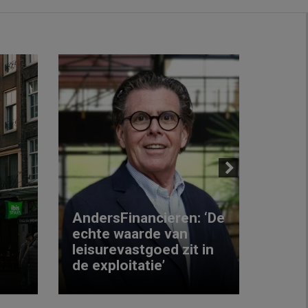
Next
AndersFinancieren: ‘De
echte waarde van
Elke
leisurevastgoed zit in
hote
de exploitatie’
inzic