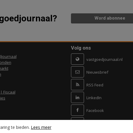
tgoedjournaal?
Word abonnee
Volg ons
djournaal
vastgoedjournaal.nl
ronden
arkt
Nieuwsbrief
n
RSS Feed
 | Fiscaal
LinkedIn
ies
Facebook
X
aring te bieden.
Lees meer