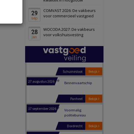
Schiedam
Bekijk
COMVAST 2026: De vakbeurs
29
22 september 2026
Attractiepark
voor commercieel vastgoed
sep
WOCODA 2027: De vakbeurs
28
Oranje
Bekijk
voor volkshuisvesting
jan
28 september 2026
Grootschalig
bedrijventerrein
Schuinesloot
Bekijk
27 augustus 2026
Binnenvaartschip
Panheel
Bekijk
17 september 2026
Voormalig
politiebureau
Dordrecht
Bekijk
17 september 2026
Voormalig
politiebureau