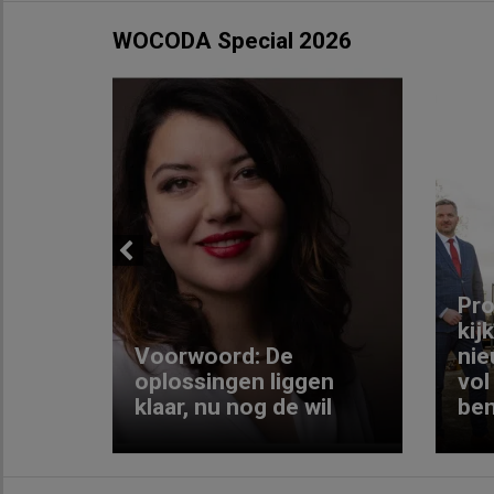
WOCODA Special 2026
Previous
ng:
Pro
kij
Voorwoord: De
nie
ke
oplossingen liggen
vol
klaar, nu nog de wil
ben