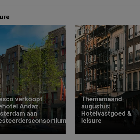
ure
esco verkoopt
Themamaand
ehotel Andaz
augustus:
sterdam aan
Hotelvastgoed &
esteerdersconsortium
leisure