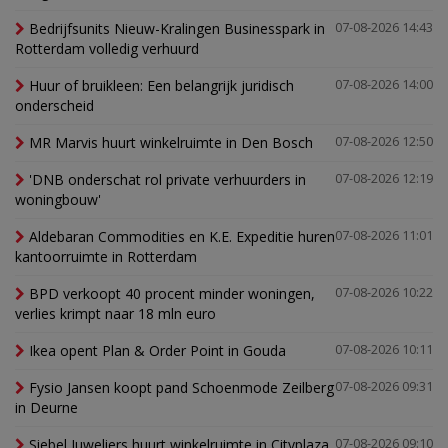
Bedrijfsunits Nieuw-Kralingen Businesspark in
07-08-2026 14:43
Rotterdam volledig verhuurd
Huur of bruikleen: Een belangrijk juridisch
07-08-2026 14:00
onderscheid
MR Marvis huurt winkelruimte in Den Bosch
07-08-2026 12:50
'DNB onderschat rol private verhuurders in
07-08-2026 12:19
woningbouw'
Aldebaran Commodities en K.E. Expeditie huren
07-08-2026 11:01
kantoorruimte in Rotterdam
BPD verkoopt 40 procent minder woningen,
07-08-2026 10:22
verlies krimpt naar 18 mln euro
Ikea opent Plan & Order Point in Gouda
07-08-2026 10:11
Fysio Jansen koopt pand Schoenmode Zeilberg
07-08-2026 09:31
in Deurne
Siebel Juweliers huurt winkelruimte in Cityplaza
07-08-2026 09:10