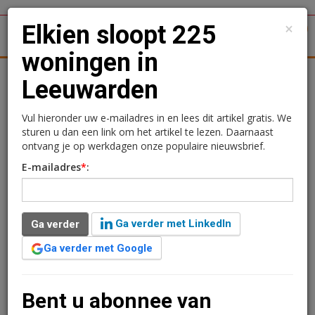
×
Elkien sloopt 225
1
Toggl
woningen in
tergronden
Woningmarkt
Kantoren
Retail
Logistiek
Leeuwarden
Elkien sloopt 225
Vul hieronder uw e-mailadres in en lees dit artikel gratis. We
sturen u dan een link om het artikel te lezen. Daarnaast
woningen in Leeuwarden
ontvang je op werkdagen onze populaire nieuwsbrief.
E-mailadres
*
:
15 maart 2016 om 10:19
1 minuut leestijd
Woningcorporatie Elkien start begin 2017 de sloop van
Ga verder met LinkedIn
Ga verder
225 huizen in de Oost-Indische buurt in Leeuwarden,
naast het Cambuurstadion.
Ga verder met Google
Verder lezen?
Bent u abonnee van
U kunt het artikel niet volledig lezen omdat u nog