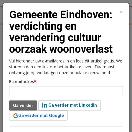
×
Gemeente Eindhoven:
1
Toggl
verdichting en
tergronden
Woningmarkt
Kantoren
Retail
Logistiek
verandering cultuur
oorzaak woonoverlast
Gemeente Eindhoven:
verdichting en
Vul hieronder uw e-mailadres in en lees dit artikel gratis. We
sturen u dan een link om het artikel te lezen. Daarnaast
verandering cultuur
ontvang je op werkdagen onze populaire nieuwsbrief.
E-mailadres
*
:
oorzaak woonoverlast
18 januari 2016 om 10:28
3 minuten leestijd
Ga verder met LinkedIn
Ga verder
Ga verder met Google
Eigenaren van woningen die al overlast veroorzaken krijgen
geen nieuwe (kamerverhuur)vergunning meer als het aan het
college van B en W ligt. Dat schrijft het Eindhovens Dagblad op