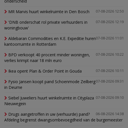
onderscheid
MR Marvis huurt winkelruimte in Den Bosch
07-08-2026 12:50
'DNB onderschat rol private verhuurders in
07-08-2026 12:19
woningbouw'
Aldebaran Commodities en K.E. Expeditie huren
07-08-2026 11:01
kantoorruimte in Rotterdam
BPD verkoopt 40 procent minder woningen,
07-08-2026 10:22
verlies krimpt naar 18 mln euro
Ikea opent Plan & Order Point in Gouda
07-08-2026 10:11
Fysio Jansen koopt pand Schoenmode Zeilberg
07-08-2026 09:31
in Deurne
Siebel Juweliers huurt winkelruimte in Cityplaza
07-08-2026 09:10
Nieuwegein
Drugs aangetroffen in uw (verhuurde) pand?
06-08-2026 14:38
Afdeling begrenst dwangsombevoegdheid van de burgemeester