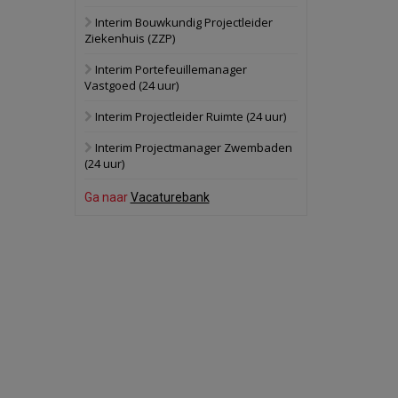
Interim Bouwkundig Projectleider
Hilversum
Bekijk
Ziekenhuis (ZZP)
17 september 2026
Voormalig
Interim Portefeuillemanager
politiebureau
Vastgoed (24 uur)
Zaandam
Bekijk
Interim Projectleider Ruimte (24 uur)
8 september 2026
Zorgcomplex
Interim Projectmanager Zwembaden
(24 uur)
Zwanenburg
Bekijk
Ga naar
Vacaturebank