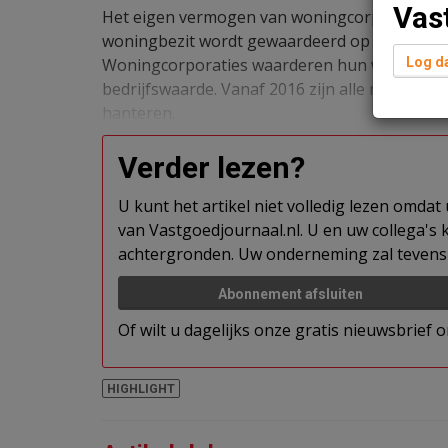
Vas
Het eigen vermogen van woningcorporaties z
woningbezit wordt gewaardeerd op marktwaarde
Woningcorporaties waarderen hun woningen nu
Log da
bedrijfswaarde. Vanaf 2016 zijn alle naar scha
hanteren.
Verder lezen?
U kunt het artikel niet volledig lezen omda
van Vastgoedjournaal.nl. U en uw collega's k
achtergronden. Uw onderneming zal tevens 
Abonnement afsluiten
Of wilt u dagelijks onze gratis nieuwsbrief
HIGHLIGHT