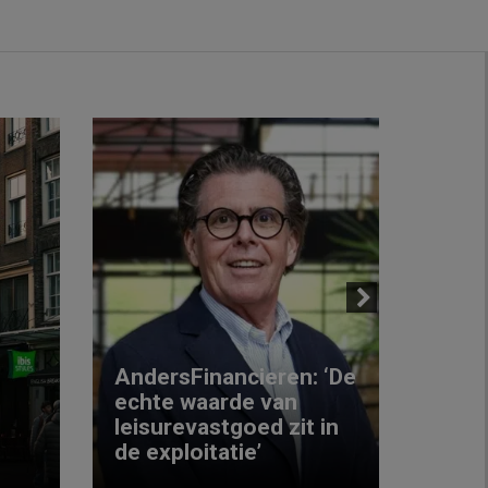
Next
AndersFinancieren: ‘De
echte waarde van
Elke
leisurevastgoed zit in
hote
de exploitatie’
inzic