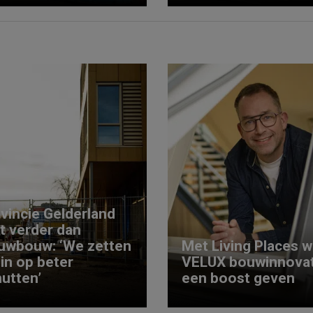
vincie Gelderland
kt verder dan
uwbouw: ‘We zetten
Met Living Places wi
 in op beter
VELUX bouwinnovat
utten’
een boost geven