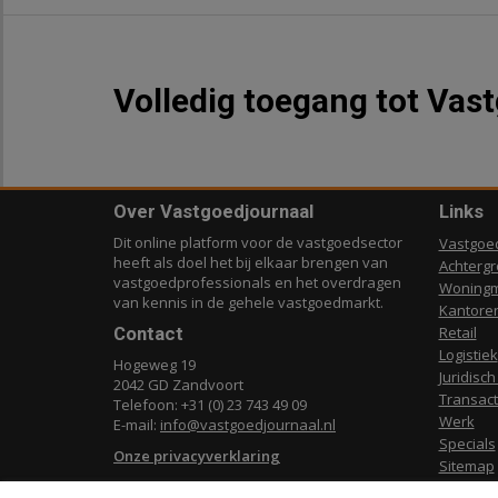
Volledig toegang tot Vas
Over Vastgoedjournaal
Links
Dit online platform voor de vastgoedsector
Vastgoe
heeft als doel het bij elkaar brengen van
Achterg
vastgoedprofessionals en het overdragen
Woningm
van kennis in de gehele vastgoedmarkt.
Kantore
Contact
Retail
Logistiek
Hogeweg 19
Juridisch
2042 GD Zandvoort
Transact
Telefoon: +31 (0) 23 743 49 09
Werk
E-mail:
info@vastgoedjournaal.nl
Specials
Onze privacyverklaring
Sitemap