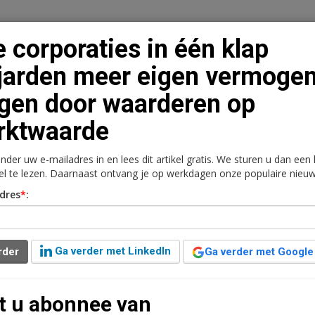
 corporaties in één klap
jarden meer eigen vermoge
jgen door waarderen op
n
Vacaturebank
Contact
Abonnementen
rktwaarde
rkt
Kantoren
Retail
Logistiek
Juridisch | Fiscaa
onder uw e-mailadres in en lees dit artikel gratis. We sturen u dan een
kel te lezen. Daarnaast ontvang je op werkdagen onze populaire nieuw
n klap miljarden meer
dres
*
:
en door waarderen op
Ga verder met LinkedIn
rder
Ga verder met Google
t u abonnee van