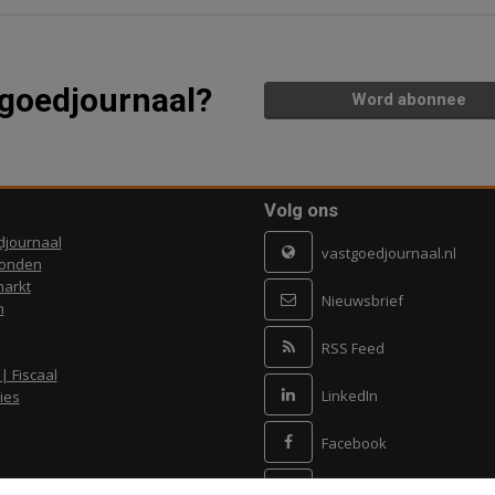
tgoedjournaal?
Word abonnee
Volg ons
djournaal
vastgoedjournaal.nl
ronden
arkt
Nieuwsbrief
n
RSS Feed
 | Fiscaal
LinkedIn
ies
Facebook
X