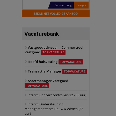
Schiedam
Bekijk
22 september 2026
BEKIJK HET VOLLEDIGE AANBOD
Attractiepark
Oranje
Bekijk
Vacaturebank
28 september 2026
Grootschalig
bedrijventerrein
Vastgoedadviseur – Commercieel
Vastgoed
Schuinesloot
Bekijk
TOPVACATURE
27 augustus 2026
Hoofd huisvesting
Binnenvaartschip
TOPVACATURE
Transactie Manager
TOPVACATURE
Panheel
Bekijk
Assetmanager Vastgoed
17 september 2026
Voormalig
TOPVACATURE
politiebureau
Interim Concerncontroller (32 - 36 uur)
Dordrecht
Bekijk
Interim Ondersteuning
17 september 2026
Managementteam Bouw & Advies (32
Voormalig
uur)
politiebureau