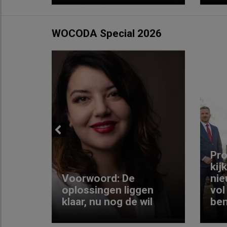
WOCODA Special 2026
Previous
ng:
Pro
kij
Voorwoord: De
nie
ke
oplossingen liggen
vol
klaar, nu nog de wil
ben