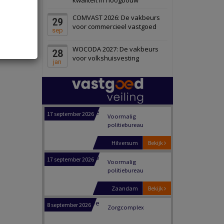
Panheel
Bekijk
COMVAST 2026: De vakbeurs
29
17 september 2026
Voormalig
voor commercieel vastgoed
sep
politiebureau
WOCODA 2027: De vakbeurs
28
Dordrecht
Bekijk
voor volkshuisvesting
jan
17 september 2026
Voormalig
politiebureau
Hilversum
Bekijk
17 september 2026
Voormalig
politiebureau
Zaandam
Bekijk
8 september 2026
Zorgcomplex
Zwanenburg
Bekijk
6 oktober 2026
Transformatieobject