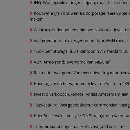
ING: Woningopleveringen stijgen, maar blijven ond
Koopwoningen bouwen als corporatie: ‘Geen doel o
maken’
Waarom Nederland een nieuwe Nationale Invester
Vastgoedjournaal overgenomen door VMN media
1Box Self Storage huurt kantoor in Amsterdam-Zu
ABN Amro rondt overname van NIBC af
Recreatief vastgoed: Van executieveiling naar nie
Huurstijging en herwaardering leveren Vesteda 439
Invesco verkoopt luxehotel Andaz Amsterdam aan 
Topvacature: Vastgoedadviseur commercieel vastg
Huib Boissevain: 'Analyse DNB brengt een samenva
Themamaand augustus: Hotelvastgoed & leisure