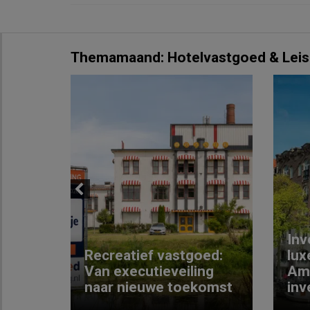
Themamaand: Hotelvastgoed & Leis
Previous
Inv
e
Recreatief vastgoed:
lux
t met
Van executieveiling
Am
naar nieuwe toekomst
inv