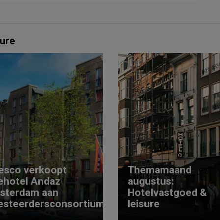
ure
esco verkoopt
Themamaand
ehotel Andaz
augustus:
sterdam aan
Hotelvastgoed &
esteerdersconsortium
leisure