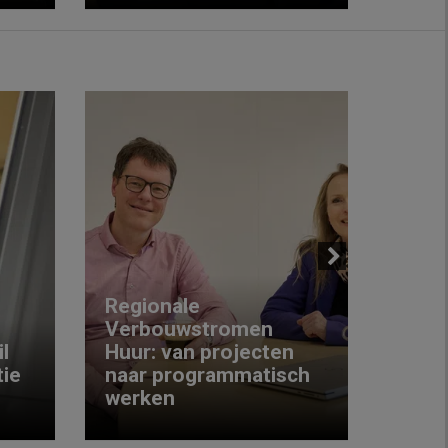
Next
Regionale
Verbouwstromen
‘We w
l
Huur: van projecten
koop
ie
naar programmatisch
gewo
werken
krijg