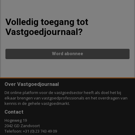
Volledig toegang tot
Vastgoedjournaal?
Word abonnee
Over Vastgoedjournaal
Dit online platform voor de vastgoedsector heeft als doel het bij
elkaar brengen van vastgoedprofessionals en het overdragen van
kennis in de gehele vastgoedmarkt.
Contact
Hogeweg 19
2042 GD Zandvoort
Telefoon: +31 (0) 23 743 49 09