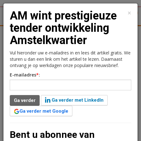
×
AM wint prestigieuze
1
Toggl
tender ontwikkeling
tergronden
Woningmarkt
Kantoren
Retail
Logistiek
Amstelkwartier
AM wint prestigieuze
Vul hieronder uw e-mailadres in en lees dit artikel gratis. We
sturen u dan een link om het artikel te lezen. Daarnaast
tender ontwikkeling
ontvang je op werkdagen onze populaire nieuwsbrief.
E-mailadres
*
:
Amstelkwartier
18 december 2015 om 15:13
2 minuten leestijd
Ga verder met LinkedIn
Ga verder
Ga verder met Google
Verder lezen?
U kunt het artikel niet volledig lezen omdat u nog
Bent u abonnee van
niet bent ingelogd. Log in of word abonnee van