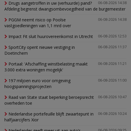
Drugs aangetroffen in uw (verhuurde) pand?
06-08-2026 14:38
Afdeling begrenst dwangsombevoegdheid van de burgemeester
PGGM neemt risico op Poolse
06-08-2026 14:38
vastgoedleningen van 1,1 mrd over
Impact Fit sluit huurovereenkomst in Utrecht
06-08-2026 12:53
SportCity opent nieuwe vestiging in
06-08-2026 11:37
Doetinchem
Portaal: 'Afschaffing winstbelasting maakt
06-08-2026 11:21
3.000 extra woningen mogelijk'
197 miljoen euro voor omgeving
06-08-2026 11:00
hoogspanningsprojecten
Raad van State staat beperking beroepsrecht
06-08-2026 10:47
overheden toe
Nederlandse portefeuille blijft zwaartepunt in
06-08-2026 10:24
halfjaarcijfers Xior
Nederlander geeft meer uit aan auto’s,
06-08-2026 09:25