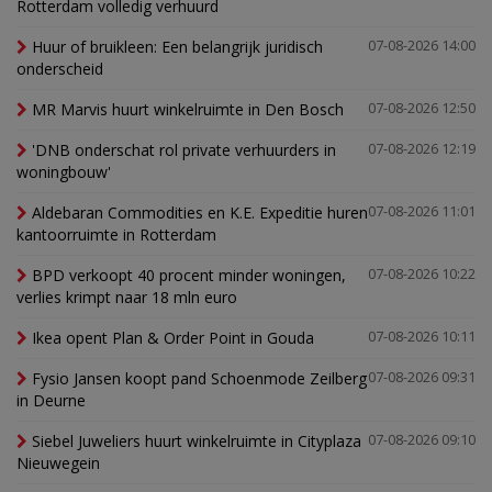
Rotterdam volledig verhuurd
Huur of bruikleen: Een belangrijk juridisch
07-08-2026 14:00
onderscheid
MR Marvis huurt winkelruimte in Den Bosch
07-08-2026 12:50
'DNB onderschat rol private verhuurders in
07-08-2026 12:19
woningbouw'
Aldebaran Commodities en K.E. Expeditie huren
07-08-2026 11:01
kantoorruimte in Rotterdam
BPD verkoopt 40 procent minder woningen,
07-08-2026 10:22
verlies krimpt naar 18 mln euro
Ikea opent Plan & Order Point in Gouda
07-08-2026 10:11
Fysio Jansen koopt pand Schoenmode Zeilberg
07-08-2026 09:31
in Deurne
Siebel Juweliers huurt winkelruimte in Cityplaza
07-08-2026 09:10
Nieuwegein