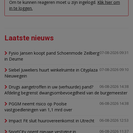
Om te kunnen reageren moet u zijn ingelogd.
Klik hier om
in te loggen.
Laatste nieuws
Fysio Jansen koopt pand Schoenmode Zeilberg
07-08-2026 09:31
in Deurne
Siebel Juweliers huurt winkelruimte in Cityplaza
07-08-2026 09:10
Nieuwegein
Drugs aangetroffen in uw (verhuurde) pand?
06-08-2026 14:38
Afdeling begrenst dwangsombevoegdheid van de burgemeester
PGGM neemt risico op Poolse
06-08-2026 14:38
vastgoedleningen van 1,1 mrd over
Impact Fit sluit huurovereenkomst in Utrecht
06-08-2026 12:53
SportCity opent nieuwe vestiging in
06-08-2026 11:37