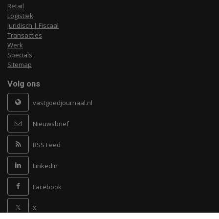
Retail
Logistiek
Juridisch | Fiscaal
Transacties
Werk
Specials
Sitemap
Volg ons
vastgoedjournaal.nl
Nieuwsbrief
RSS Feed
LinkedIn
Facebook
X