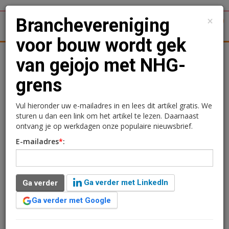
×
Branchevereniging
1
Toggl
voor bouw wordt gek
tergronden
Woningmarkt
Kantoren
Retail
Logistiek
van gejojo met NHG-
grens
Branchevereniging voor
bouw wordt gek van
Vul hieronder uw e-mailadres in en lees dit artikel gratis. We
sturen u dan een link om het artikel te lezen. Daarnaast
gejojo met NHG-grens
ontvang je op werkdagen onze populaire nieuwsbrief.
E-mailadres
*
:
10 december 2015 om 14:07
2 minuten leestijd
Ga verder met LinkedIn
Ga verder
De grens van de Nationale Hypotheek Garantie (NHG) dreigt de
komende jaren flink te gaan jojo-en. Halverwege volgend jaar
Ga verder met Google
gaat de NHG fors naar beneden, maar omdat het kabinet heeft
besloten dat de NHG uiteindelijk het niveau van de gemiddelde
woningprijs moet volgen, zal het jaar daarop de grens weer flink