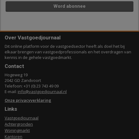
Word abonnee
Over Vastgoedjournaal
Dit online platform voor de vastgoedsector heeft als doel het bij
elkaar brengen van vastgoedprofessionals en het overdragen van
kennis in de gehele vastgoedmarkt.
Contact
Hogeweg 19
2042 GD Zandvoort
Telefoon: +31 (0) 23 743 49 09
E-mail:
info@vastgoedjournaal.nl
Onze privacyverklaring
Links
Vastgoedjournaal
Achtergronden
Woningmarkt
Kantoren