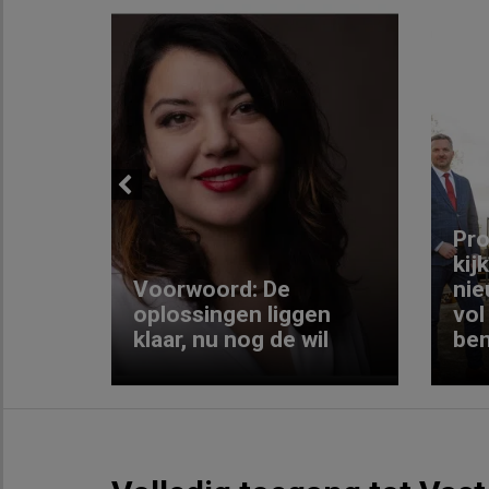
Previous
ng:
Pro
kij
Voorwoord: De
nie
ke
oplossingen liggen
vol
klaar, nu nog de wil
ben