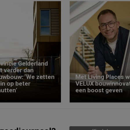
vincie Gelderland
kt verder dan
uwbouw: ‘We zetten
Met Living Places wi
 in op beter
VELUX bouwinnovat
utten’
een boost geven