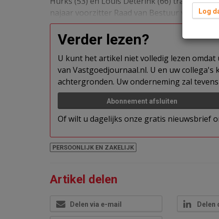
Hurks (53) en Louis Deterink (66) traden toe a
najaar voorzitter Raad van Bestuur van Hurks
Log da
Verder lezen?
U kunt het artikel niet volledig lezen omda
van Vastgoedjournaal.nl. U en uw collega's k
achtergronden. Uw onderneming zal tevens 
Abonnement afsluiten
Of wilt u dagelijks onze gratis nieuwsbrief
PERSOONLIJK EN ZAKELIJK
Artikel delen
Delen via e-mail
Delen 