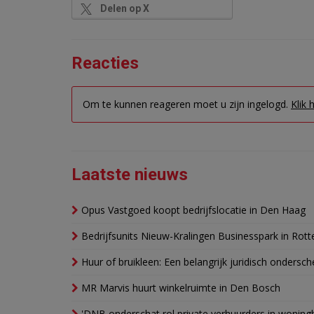
Delen op X
Reacties
Om te kunnen reageren moet u zijn ingelogd.
Klik 
Laatste nieuws
Opus Vastgoed koopt bedrijfslocatie in Den Haag
Bedrijfsunits Nieuw-Kralingen Businesspark in Rott
Huur of bruikleen: Een belangrijk juridisch ondersch
MR Marvis huurt winkelruimte in Den Bosch
'DNB onderschat rol private verhuurders in wonin