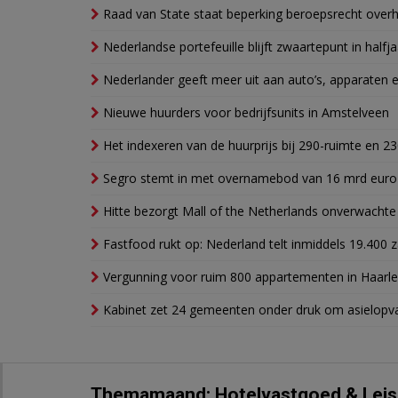
Raad van State staat beperking beroepsrecht over
Nederlandse portefeuille blijft zwaartepunt in halfja
Nederlander geeft meer uit aan auto’s, apparaten 
Nieuwe huurders voor bedrijfsunits in Amstelveen
Het indexeren van de huurprijs bij 290-ruimte en 2
Segro stemt in met overnamebod van 16 mrd euro
Hitte bezorgt Mall of the Netherlands onverwacht
Fastfood rukt op: Nederland telt inmiddels 19.400 
Vergunning voor ruim 800 appartementen in Haarlem
Kabinet zet 24 gemeenten onder druk om asielopva
Themamaand: Hotelvastgoed & Leis