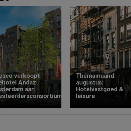
esco verkoopt
Themamaand
ehotel Andaz
augustus:
sterdam aan
Hotelvastgoed &
esteerdersconsortium
leisure