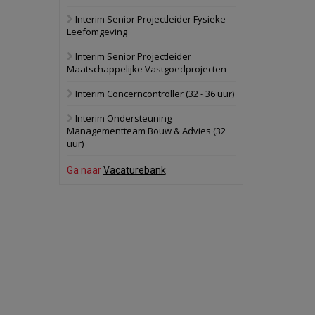
Interim Senior Projectleider Fysieke
Schuinesloot
Bekijk
Leefomgeving
27 augustus 2026
Binnenvaartschip
Interim Senior Projectleider
Maatschappelijke Vastgoedprojecten
Panheel
Bekijk
Interim Concerncontroller (32 - 36 uur)
17 september 2026
Voormalig
Interim Ondersteuning
politiebureau
Managementteam Bouw & Advies (32
uur)
Dordrecht
Bekijk
17 september 2026
Ga naar
Vacaturebank
Voormalig
politiebureau
Hilversum
Bekijk
17 september 2026
Voormalig
politiebureau
Zaandam
Bekijk
8 september 2026
Zorgcomplex