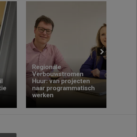
Next
Regionale
Verbouwstromen
‘We w
l
Huur: van projecten
koop
ie
naar programmatisch
gewo
werken
krijg