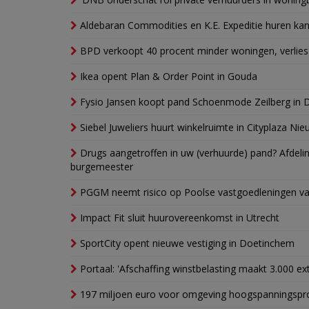
Aldebaran Commodities en K.E. Expeditie huren ka
BPD verkoopt 40 procent minder woningen, verlies
Ikea opent Plan & Order Point in Gouda
Fysio Jansen koopt pand Schoenmode Zeilberg in 
Siebel Juweliers huurt winkelruimte in Cityplaza Ni
Drugs aangetroffen in uw (verhuurde) pand? Afde
burgemeester
PGGM neemt risico op Poolse vastgoedleningen va
Impact Fit sluit huurovereenkomst in Utrecht
SportCity opent nieuwe vestiging in Doetinchem
Portaal: 'Afschaffing winstbelasting maakt 3.000 e
197 miljoen euro voor omgeving hoogspanningspr