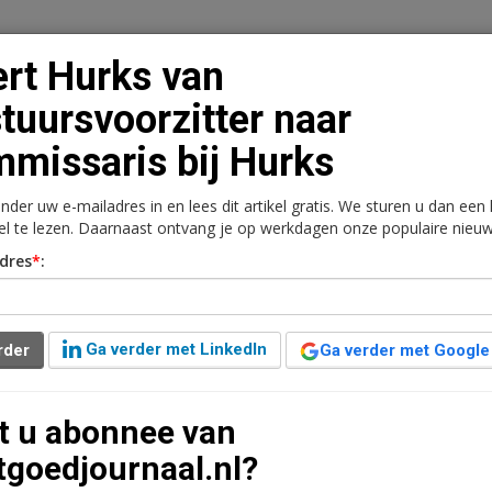
rt Hurks van
tuursvoorzitter naar
missaris bij Hurks
n
Vacaturebank
Contact
Abonnementen
onder uw e-mailadres in en lees dit artikel gratis. We sturen u dan een
rkt
Kantoren
Retail
Logistiek
Juridisch | Fiscaa
kel te lezen. Daarnaast ontvang je op werkdagen onze populaire nieuw
dres
*
:
uursvoorzitter naar
s
Ga verder met LinkedIn
rder
Ga verder met Google
t u abonnee van
tgoedjournaal.nl?
ieuwe commissarissen. Geert Hurks (51), Gianne