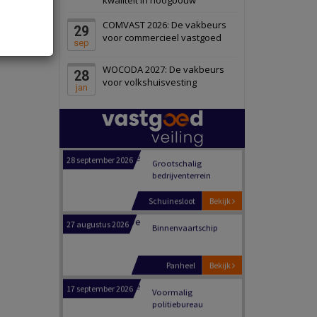
Schiedam
Bekijk
COMVAST 2026: De vakbeurs
29
22 september 2026
Attractiepark
voor commercieel vastgoed
sep
WOCODA 2027: De vakbeurs
28
Oranje
Bekijk
voor volkshuisvesting
jan
28 september 2026
Grootschalig
bedrijventerrein
Schuinesloot
Bekijk
27 augustus 2026
Binnenvaartschip
Panheel
Bekijk
17 september 2026
Voormalig
politiebureau
Dordrecht
Bekijk
17 september 2026
Voormalig
politiebureau