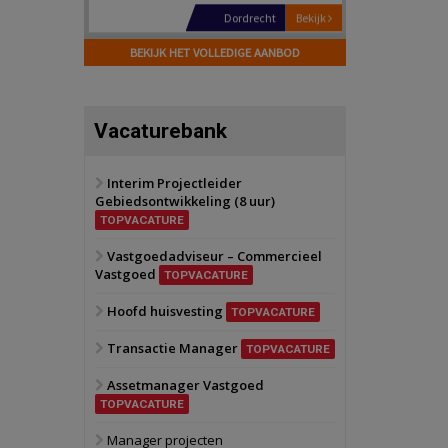
Hilversum
Bekijk
17 september 2026
BEKIJK HET VOLLEDIGE AANBOD
Voormalig
politiebureau
Zaandam
Bekijk
Vacaturebank
8 september 2026
Zorgcomplex
Interim Projectleider
Gebiedsontwikkeling (8 uur)
Zwanenburg
Bekijk
TOPVACATURE
6 oktober 2026
Transformatieobject
Vastgoedadviseur – Commercieel
Vastgoed
TOPVACATURE
Schiedam
Bekijk
Hoofd huisvesting
TOPVACATURE
22 september 2026
Attractiepark
Transactie Manager
TOPVACATURE
Assetmanager Vastgoed
Oranje
Bekijk
TOPVACATURE
28 september 2026
Grootschalig
Manager projecten
bedrijventerrein