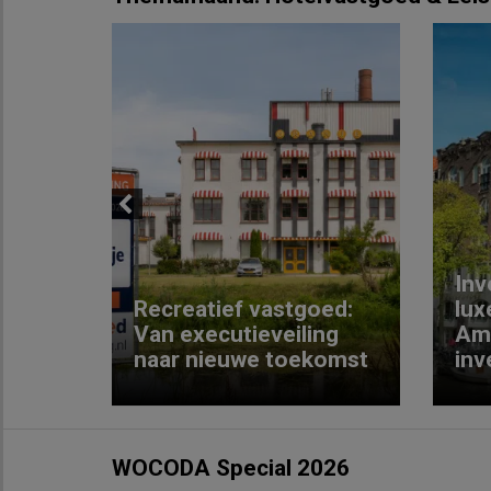
Previous
Inv
e
Recreatief vastgoed:
lux
t met
Van executieveiling
Am
naar nieuwe toekomst
inv
WOCODA Special 2026