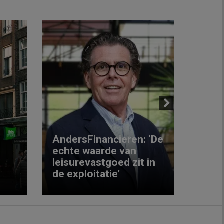
Next
AndersFinancieren: ‘De
echte waarde van
Elke
leisurevastgoed zit in
hote
de exploitatie’
inzic