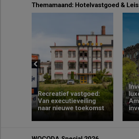
Themamaand: Hotelvastgoed & Leis
Previous
Inv
e
Recreatief vastgoed:
lux
t met
Van executieveiling
Am
naar nieuwe toekomst
inv
WOCODA Special 2026