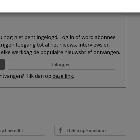
professionele projectontwikkelaars. De
unaniem in met zijn voordracht door het bestuur.
t u nog niet bent ingelogd. Log in of word abonnee
rijgen toegang tot al het nieuws, interviews en
elke werkdag de populaire nieuwsbrief ontvangen.
Inloggen
 ontvangen? Klik dan op
deze link
.
op LinkedIn
Delen op Facebook