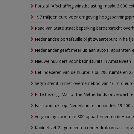
Portaal: 'Afschaffing winstbelasting maakt 3.000 e
197 miljoen euro voor omgeving hoogspanningspr
Raad van State staat beperking beroepsrecht over
Nederlandse portefeuille blijft zwaartepunt in halfja
Nederlander geeft meer uit aan auto’s, apparaten 
Nieuwe huurders voor bedrijfsunits in Amstelveen
Het indexeren van de huurprijs bij 290-ruimte en 2
Segro stemt in met overnamebod van 16 mrd euro
Hitte bezorgt Mall of the Netherlands onverwacht
Fastfood rukt op: Nederland telt inmiddels 19.400 
Vergunning voor ruim 800 appartementen in Haarlem
Kabinet zet 24 gemeenten onder druk om asielopva