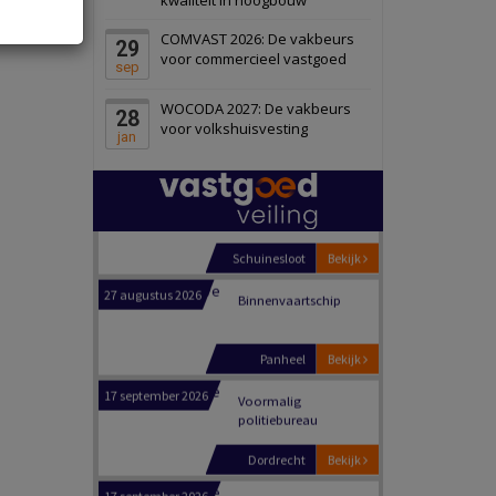
Schiedam
Bekijk
COMVAST 2026: De vakbeurs
29
22 september 2026
Attractiepark
voor commercieel vastgoed
sep
WOCODA 2027: De vakbeurs
28
Oranje
Bekijk
voor volkshuisvesting
jan
28 september 2026
Grootschalig
bedrijventerrein
Schuinesloot
Bekijk
27 augustus 2026
Binnenvaartschip
Panheel
Bekijk
17 september 2026
Voormalig
politiebureau
Dordrecht
Bekijk
17 september 2026
Voormalig
politiebureau