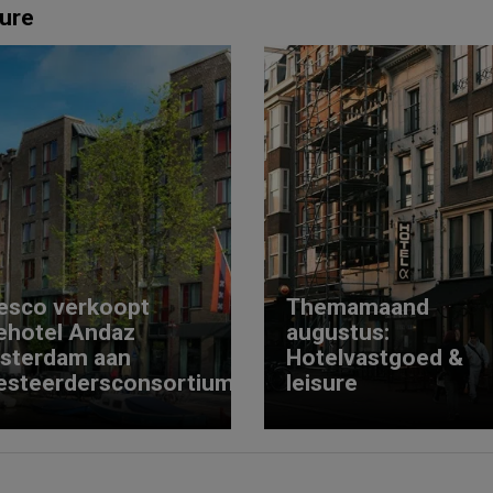
ure
esco verkoopt
Themamaand
ehotel Andaz
augustus:
sterdam aan
Hotelvastgoed &
esteerdersconsortium
leisure