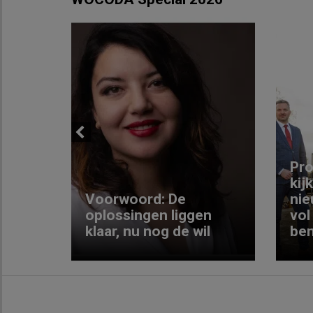
Previous
ng:
Pro
kij
Voorwoord: De
nie
ke
oplossingen liggen
vol
klaar, nu nog de wil
ben