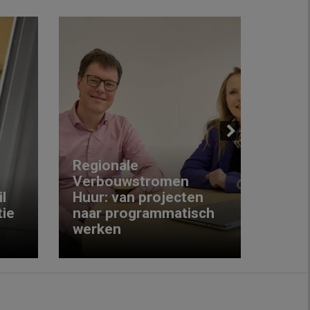
Next
Regionale
Verbouwstromen
‘We w
l
Huur: van projecten
koop
ie
naar programmatisch
gewo
werken
krijg