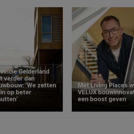
vincie Gelderland
kt verder dan
uwbouw: ‘We zetten
Met Living Places wi
 in op beter
VELUX bouwinnovat
utten’
een boost geven