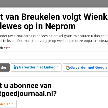
t van Breukelen volgt Wien
dewes op in Neprom
onder uw e-mailadres in en lees dit artikel gratis. We sturen u dan een
n
Vacaturebank
Contact
Abonnementen
kel te lezen. Daarnaast ontvang je op werkdagen onze populaire nieuw
dres
*
:
rkt
Kantoren
Retail
Logistiek
Juridisch | Fiscaa
olgt Wienke Bodewes op
Ga verder met LinkedIn
rder
Ga verder met Google
t u abonnee van
tgoedjournaal.nl?
oon) is met ingang van 1 januari 2016 de nieuwe
n hier in