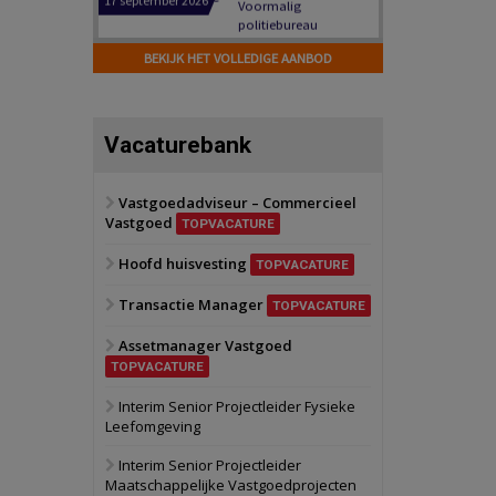
Hilversum
Bekijk
17 september 2026
BEKIJK HET VOLLEDIGE AANBOD
Voormalig
politiebureau
Zaandam
Bekijk
Vacaturebank
8 september 2026
Zorgcomplex
Vastgoedadviseur – Commercieel
Vastgoed
Zwanenburg
Bekijk
TOPVACATURE
6 oktober 2026
Hoofd huisvesting
Transformatieobject
TOPVACATURE
Transactie Manager
TOPVACATURE
Schiedam
Bekijk
Assetmanager Vastgoed
22 september 2026
Attractiepark
TOPVACATURE
Interim Senior Projectleider Fysieke
Leefomgeving
Oranje
Bekijk
28 september 2026
Interim Senior Projectleider
Grootschalig
Maatschappelijke Vastgoedprojecten
bedrijventerrein