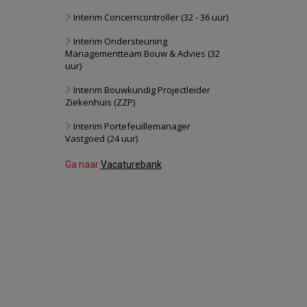
Interim Concerncontroller (32 - 36 uur)
Schuinesloot
Bekijk
Interim Ondersteuning
27 augustus 2026
Binnenvaartschip
Managementteam Bouw & Advies (32
uur)
Panheel
Bekijk
Interim Bouwkundig Projectleider
Ziekenhuis (ZZP)
17 september 2026
Voormalig
politiebureau
Interim Portefeuillemanager
Vastgoed (24 uur)
Dordrecht
Bekijk
Ga naar
Vacaturebank
17 september 2026
Voormalig
politiebureau
Hilversum
Bekijk
17 september 2026
Voormalig
politiebureau
Zaandam
Bekijk
8 september 2026
Zorgcomplex