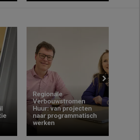
Next
Regionale
Verbouwstromen
‘We w
l
Huur: van projecten
koop
ie
naar programmatisch
gewo
werken
krijg