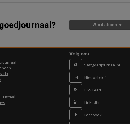
tgoedjournaal?
Word abonnee
Volg ons
djournaal
vastgoedjournaal.nl
ronden
arkt
Nieuwsbrief
n
RSS Feed
 | Fiscaal
LinkedIn
ies
Facebook
X