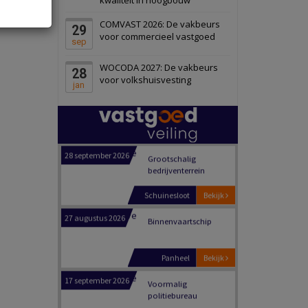
Schiedam
Bekijk
COMVAST 2026: De vakbeurs
29
22 september 2026
Attractiepark
voor commercieel vastgoed
sep
WOCODA 2027: De vakbeurs
28
Oranje
Bekijk
voor volkshuisvesting
jan
28 september 2026
Grootschalig
bedrijventerrein
Schuinesloot
Bekijk
27 augustus 2026
Binnenvaartschip
Panheel
Bekijk
17 september 2026
Voormalig
politiebureau
Dordrecht
Bekijk
17 september 2026
Voormalig
politiebureau