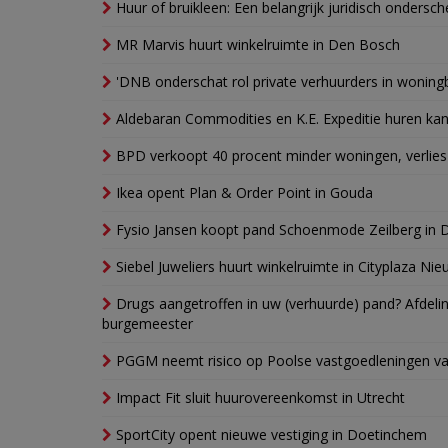
Huur of bruikleen: Een belangrijk juridisch ondersch
MR Marvis huurt winkelruimte in Den Bosch
'DNB onderschat rol private verhuurders in wonin
Aldebaran Commodities en K.E. Expeditie huren ka
BPD verkoopt 40 procent minder woningen, verlies
Ikea opent Plan & Order Point in Gouda
Fysio Jansen koopt pand Schoenmode Zeilberg in 
Siebel Juweliers huurt winkelruimte in Cityplaza Ni
Drugs aangetroffen in uw (verhuurde) pand? Afde
burgemeester
PGGM neemt risico op Poolse vastgoedleningen va
Impact Fit sluit huurovereenkomst in Utrecht
SportCity opent nieuwe vestiging in Doetinchem