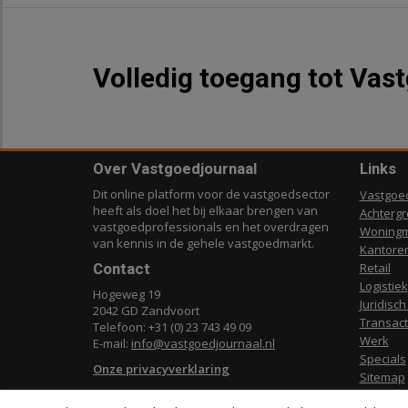
Volledig toegang tot Vas
Over Vastgoedjournaal
Links
Dit online platform voor de vastgoedsector
Vastgoe
heeft als doel het bij elkaar brengen van
Achterg
vastgoedprofessionals en het overdragen
Woningm
van kennis in de gehele vastgoedmarkt.
Kantore
Contact
Retail
Logistiek
Hogeweg 19
Juridisch
2042 GD Zandvoort
Transact
Telefoon: +31 (0) 23 743 49 09
Werk
E-mail:
info@vastgoedjournaal.nl
Specials
Onze privacyverklaring
Sitemap