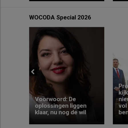
WOCODA Special 2026
Previous
ng:
Pro
kij
Voorwoord: De
nie
ke
oplossingen liggen
vol
klaar, nu nog de wil
ben