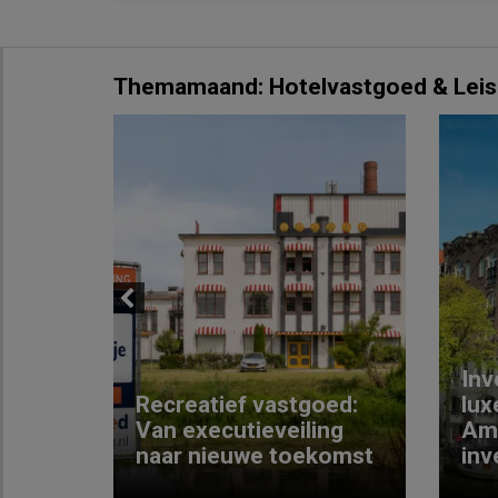
Themamaand: Hotelvastgoed & Leis
Previous
Inv
e
Recreatief vastgoed:
lux
t met
Van executieveiling
Am
naar nieuwe toekomst
inv