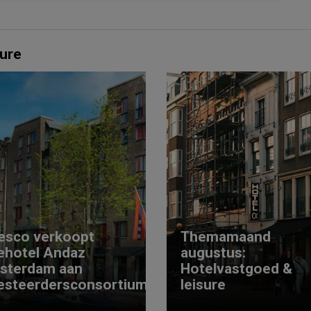
ure
esco verkoopt
Themamaand
ehotel Andaz
augustus:
sterdam aan
Hotelvastgoed &
esteerdersconsortium
leisure