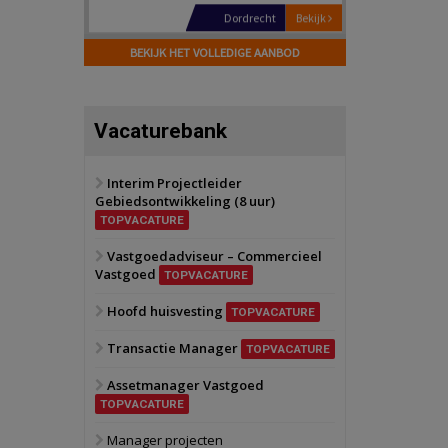
Hilversum
Bekijk
17 september 2026
BEKIJK HET VOLLEDIGE AANBOD
Voormalig
politiebureau
Zaandam
Bekijk
Vacaturebank
8 september 2026
Zorgcomplex
Interim Projectleider
Gebiedsontwikkeling (8 uur)
Zwanenburg
Bekijk
TOPVACATURE
6 oktober 2026
Transformatieobject
Vastgoedadviseur – Commercieel
Vastgoed
TOPVACATURE
Schiedam
Bekijk
Hoofd huisvesting
TOPVACATURE
22 september 2026
Attractiepark
Transactie Manager
TOPVACATURE
Assetmanager Vastgoed
Oranje
Bekijk
TOPVACATURE
28 september 2026
Grootschalig
Manager projecten
bedrijventerrein