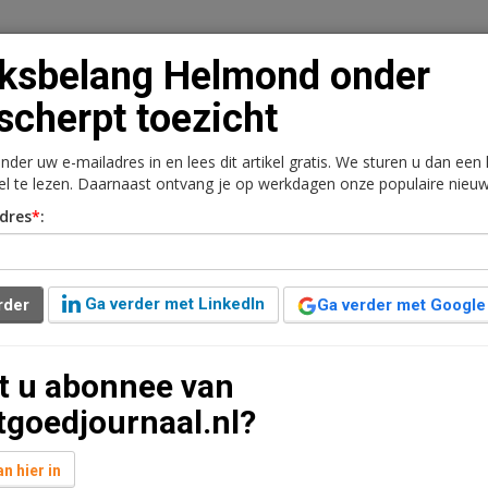
ksbelang Helmond onder
scherpt toezicht
onder uw e-mailadres in en lees dit artikel gratis. We sturen u dan een
n
Vacaturebank
Contact
Abonnementen
kel te lezen. Daarnaast ontvang je op werkdagen onze populaire nieuw
dres
*
:
rkt
Kantoren
Retail
Logistiek
Juridisch | Fiscaa
 onder verscherpt
Ga verder met LinkedIn
rder
Ga verder met Google
t u abonnee van
d
tgoedjournaal.nl?
lang wordt per 1 december onder verscherpt
n hier in