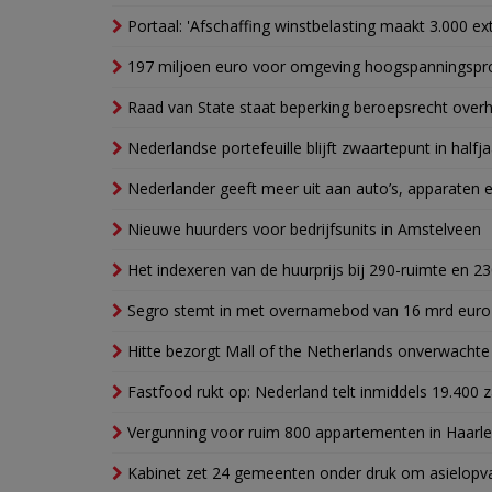
Portaal: 'Afschaffing winstbelasting maakt 3.000 e
197 miljoen euro voor omgeving hoogspanningspr
Raad van State staat beperking beroepsrecht over
Nederlandse portefeuille blijft zwaartepunt in halfja
Nederlander geeft meer uit aan auto’s, apparaten 
Nieuwe huurders voor bedrijfsunits in Amstelveen
Het indexeren van de huurprijs bij 290-ruimte en 2
Segro stemt in met overnamebod van 16 mrd euro
Hitte bezorgt Mall of the Netherlands onverwacht
Fastfood rukt op: Nederland telt inmiddels 19.400 
Vergunning voor ruim 800 appartementen in Haarlem
Kabinet zet 24 gemeenten onder druk om asielopva