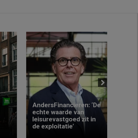
Next
AndersFinancieren: ‘De
echte waarde van
Elke
leisurevastgoed zit in
hote
de exploitatie’
inzic