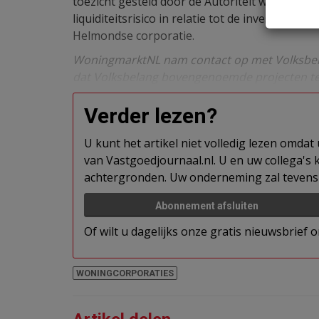
toezicht gesteld door de Autoriteit woningcorp
liquiditeitsrisico in relatie tot de investerin
Helmondse corporatie.
WoningmarktNL nam contact op met Volksbelan
dat Volksbelang bovengenoemde projecten te
Verder lezen?
U kunt het artikel niet volledig lezen omda
van Vastgoedjournaal.nl. U en uw collega's k
achtergronden. Uw onderneming zal tevens 
Abonnement afsluiten
Of wilt u dagelijks onze gratis nieuwsbrief
WONINGCORPORATIES