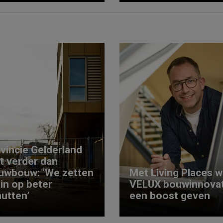
vincie Gelderland
kt verder dan
uwbouw: ‘We zetten
Met Living Places wi
 in op beter
VELUX bouwinnovat
utten’
een boost geven