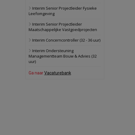
Interim Senior Projectleider Fysieke
Schuinesloot
Bekijk
Leefomgeving
27 augustus 2026
Binnenvaartschip
Interim Senior Projectleider
Maatschappelijke Vastgoedprojecten
Panheel
Bekijk
Interim Concerncontroller (32 - 36 uur)
17 september 2026
Voormalig
Interim Ondersteuning
politiebureau
Managementteam Bouw & Advies (32
uur)
Dordrecht
Bekijk
17 september 2026
Ga naar
Vacaturebank
Voormalig
politiebureau
Hilversum
Bekijk
17 september 2026
Voormalig
politiebureau
Zaandam
Bekijk
8 september 2026
Zorgcomplex