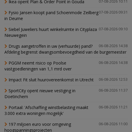
Ikea opent Plan & Order Point in Gouda
07-08-2026 10:11
Fysio Jansen koopt pand Schoenmode Zeilberg
07-08-2026 09:31
in Deurne
Siebel Juweliers huurt winkelruimte in Cityplaza
07-08-2026 09:10
Nieuwegein
Drugs aangetroffen in uw (verhuurde) pand?
06-08-2026 14:38
Afdeling begrenst dwangsombevoegdheid van de burgemeester
PGGM neemt risico op Poolse
06-08-2026 14:38
vastgoedleningen van 1,1 mrd over
Impact Fit sluit huurovereenkomst in Utrecht
06-08-2026 12:53
SportCity opent nieuwe vestiging in
06-08-2026 11:37
Doetinchem
Portaal: 'Afschaffing winstbelasting maakt
06-08-2026 11:21
3.000 extra woningen mogelijk'
197 miljoen euro voor omgeving
06-08-2026 11:00
hoogspanningsprojecten