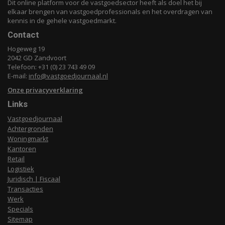
Dit online platform voor de vastgoedsector heeft als doel het bij
elkaar brengen van vastgoedprofessionals en het overdragen van
kennis in de gehele vastgoedmarkt.
Contact
Hogeweg 19
2042 GD Zandvoort
Telefoon: +31 (0) 23 743 49 09
E-mail:
info@vastgoedjournaal.nl
Onze privacyverklaring
Links
Vastgoedjournaal
Achtergronden
Woningmarkt
Kantoren
Retail
Logistiek
Juridisch | Fiscaal
Transacties
Werk
Specials
Sitemap