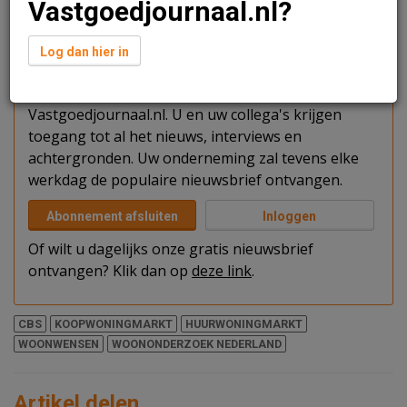
Vastgoedjournaal.nl?
Verder lezen?
Log dan hier in
U kunt het artikel niet volledig lezen omdat u nog
niet bent ingelogd. Log in of word abonnee van
Vastgoedjournaal.nl. U en uw collega's krijgen
toegang tot al het nieuws, interviews en
achtergronden. Uw onderneming zal tevens elke
werkdag de populaire nieuwsbrief ontvangen.
Abonnement afsluiten
Inloggen
Of wilt u dagelijks onze gratis nieuwsbrief
ontvangen? Klik dan op
deze link
.
CBS
KOOPWONINGMARKT
HUURWONINGMARKT
WOONWENSEN
WOONONDERZOEK NEDERLAND
Artikel delen