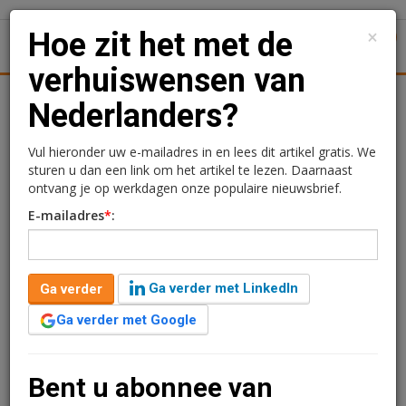
×
Hoe zit het met de
1
Toggl
verhuiswensen van
Achtergronden
Woningmarkt
Kantore
Nieuws
Uitgelicht
Nederlanders?
Hoe zit het met de
Vul hieronder uw e-mailadres in en lees dit artikel gratis. We
sturen u dan een link om het artikel te lezen. Daarnaast
verhuiswensen van
ontvang je op werkdagen onze populaire nieuwsbrief.
E-mailadres
*
:
Nederlanders?
Charlotte Bijenveld
22 oktober 2015 om 09:40
Ga verder met LinkedIn
Ga verder
3 minuten leestijd
Ga verder met Google
In hoeverre leiden verhuisplannen ook echt tot
verhuizing? WoonOnderzoek Nederland deed hier
uitgebreid onderzoek naar op de Nederlandse
Bent u abonnee van
woningmarkt tussen 2006 en 2011.