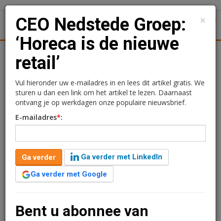
×
CEO Nedstede Groep:
1
Toggl
‘Horeca is de nieuwe
Achtergronden
Woningmarkt
Kantore
Nieuws
Uitgelicht
retail’
CEO Nedstede Groep:
Vul hieronder uw e-mailadres in en lees dit artikel gratis. We
sturen u dan een link om het artikel te lezen. Daarnaast
‘Horeca is de nieuwe
ontvang je op werkdagen onze populaire nieuwsbrief.
E-mailadres
*
:
retail’
Charlotte Bijenveld
20 oktober 2015 om 16:58
Ga verder met LinkedIn
Ga verder
11 jaar geleden aangepast
2 minuten leestijd
Ga verder met Google
Voor een bedrag van €26 miljoen heeft de Nedstede
Groep een portefeuille met kantoor- en retailpanden in
Amsterdam gekocht. Deze particuliere belegger wil de
Bent u abonnee van
portefeuille nog veel verder uitbreiden. Waarmee? VJ