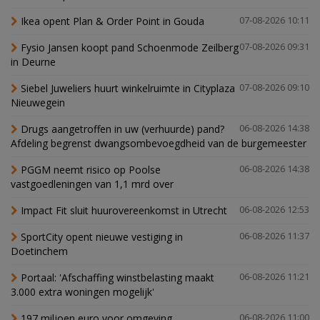
Ikea opent Plan & Order Point in Gouda
07-08-2026 10:11
Fysio Jansen koopt pand Schoenmode Zeilberg
07-08-2026 09:31
in Deurne
Siebel Juweliers huurt winkelruimte in Cityplaza
07-08-2026 09:10
Nieuwegein
Drugs aangetroffen in uw (verhuurde) pand?
06-08-2026 14:38
Afdeling begrenst dwangsombevoegdheid van de burgemeester
PGGM neemt risico op Poolse
06-08-2026 14:38
vastgoedleningen van 1,1 mrd over
Impact Fit sluit huurovereenkomst in Utrecht
06-08-2026 12:53
SportCity opent nieuwe vestiging in
06-08-2026 11:37
Doetinchem
Portaal: 'Afschaffing winstbelasting maakt
06-08-2026 11:21
3.000 extra woningen mogelijk'
197 miljoen euro voor omgeving
06-08-2026 11:00