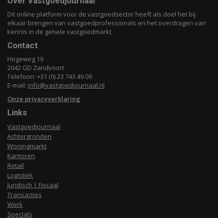
Over Vastgoedjournaal
Dit online platform voor de vastgoedsector heeft als doel het bij
elkaar brengen van vastgoedprofessionals en het overdragen van
kennis in de gehele vastgoedmarkt.
Contact
Hogeweg 19
2042 GD Zandvoort
Telefoon: +31 (0) 23 743 49 09
E-mail:
info@vastgoedjournaal.nl
Onze privacyverklaring
Links
Vastgoedjournaal
Achtergronden
Woningmarkt
Kantoren
Retail
Logistiek
Juridisch | Fiscaal
Transacties
Werk
Specials