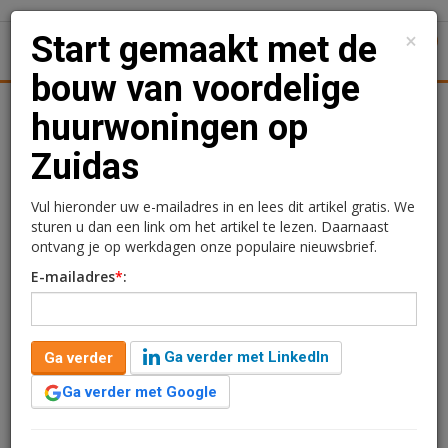
×
Start gemaakt met de
1
Toggl
bouw van voordelige
Achtergronden
Woningmarkt
Kantore
Nieuws
Uitgelicht
huurwoningen op
Zuidas
Start gemaakt met de
bouw van voordelige
Vul hieronder uw e-mailadres in en lees dit artikel gratis. We
sturen u dan een link om het artikel te lezen. Daarnaast
huurwoningen op Zuidas
ontvang je op werkdagen onze populaire nieuwsbrief.
E-mailadres
*
:
12 februari 2015 om 22:06
2 minuten leestijd
Vandaag heeft ontwikkelaar Wonam, in bijzijn van
Ga verder met LinkedIn
Ga verder
Wethouder Laurens Ivens, Bouwen en Wonen
Gemeente Amsterdam, de eerste paal geslagen van het
Ga verder met Google
project Square op de Kop Zuidas in Amsterdam. Het
betreft de realisatie van een woongebouw met 111