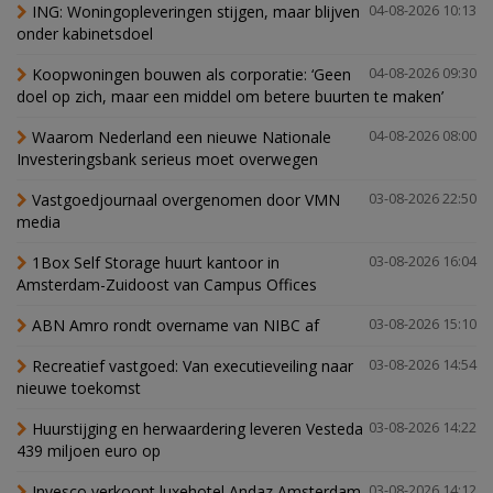
ING: Woningopleveringen stijgen, maar blijven
04-08-2026 10:13
onder kabinetsdoel
Koopwoningen bouwen als corporatie: ‘Geen
04-08-2026 09:30
doel op zich, maar een middel om betere buurten te maken’
Waarom Nederland een nieuwe Nationale
04-08-2026 08:00
Investeringsbank serieus moet overwegen
Vastgoedjournaal overgenomen door VMN
03-08-2026 22:50
media
1Box Self Storage huurt kantoor in
03-08-2026 16:04
Amsterdam-Zuidoost van Campus Offices
ABN Amro rondt overname van NIBC af
03-08-2026 15:10
Recreatief vastgoed: Van executieveiling naar
03-08-2026 14:54
nieuwe toekomst
Huurstijging en herwaardering leveren Vesteda
03-08-2026 14:22
439 miljoen euro op
Invesco verkoopt luxehotel Andaz Amsterdam
03-08-2026 14:12