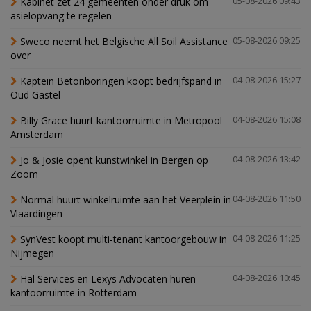
Kabinet zet 24 gemeenten onder druk om
05-08-2026 09:43
asielopvang te regelen
Sweco neemt het Belgische All Soil Assistance
05-08-2026 09:25
over
Kaptein Betonboringen koopt bedrijfspand in
04-08-2026 15:27
Oud Gastel
Billy Grace huurt kantoorruimte in Metropool
04-08-2026 15:08
Amsterdam
Jo & Josie opent kunstwinkel in Bergen op
04-08-2026 13:42
Zoom
Normal huurt winkelruimte aan het Veerplein in
04-08-2026 11:50
Vlaardingen
SynVest koopt multi-tenant kantoorgebouw in
04-08-2026 11:25
Nijmegen
Hal Services en Lexys Advocaten huren
04-08-2026 10:45
kantoorruimte in Rotterdam