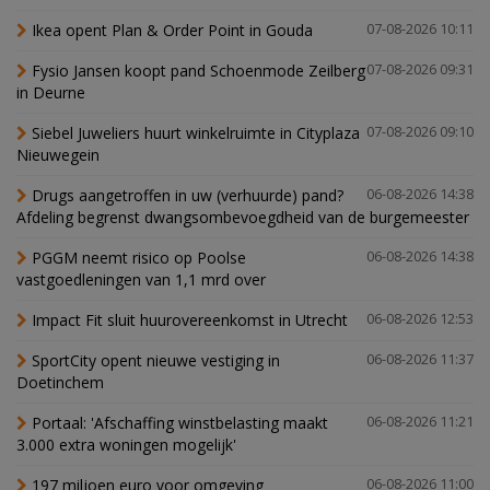
Ikea opent Plan & Order Point in Gouda
07-08-2026 10:11
Fysio Jansen koopt pand Schoenmode Zeilberg
07-08-2026 09:31
in Deurne
Siebel Juweliers huurt winkelruimte in Cityplaza
07-08-2026 09:10
Nieuwegein
Drugs aangetroffen in uw (verhuurde) pand?
06-08-2026 14:38
Afdeling begrenst dwangsombevoegdheid van de burgemeester
PGGM neemt risico op Poolse
06-08-2026 14:38
vastgoedleningen van 1,1 mrd over
Impact Fit sluit huurovereenkomst in Utrecht
06-08-2026 12:53
SportCity opent nieuwe vestiging in
06-08-2026 11:37
Doetinchem
Portaal: 'Afschaffing winstbelasting maakt
06-08-2026 11:21
3.000 extra woningen mogelijk'
197 miljoen euro voor omgeving
06-08-2026 11:00