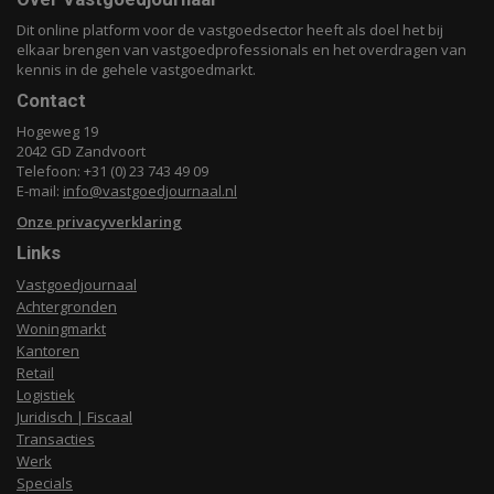
Dit online platform voor de vastgoedsector heeft als doel het bij
elkaar brengen van vastgoedprofessionals en het overdragen van
kennis in de gehele vastgoedmarkt.
Contact
Hogeweg 19
2042 GD Zandvoort
Telefoon: +31 (0) 23 743 49 09
E-mail:
info@vastgoedjournaal.nl
Onze privacyverklaring
Links
Vastgoedjournaal
Achtergronden
Woningmarkt
Kantoren
Retail
Logistiek
Juridisch | Fiscaal
Transacties
Werk
Specials