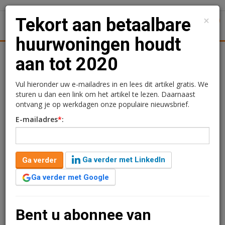
×
Tekort aan betaalbare
1
Toggl
huurwoningen houdt
Achtergronden
Woningmarkt
Kantore
Nieuws
Uitgelicht
aan tot 2020
Tekort aan betaalbare
Vul hieronder uw e-mailadres in en lees dit artikel gratis. We
sturen u dan een link om het artikel te lezen. Daarnaast
huurwoningen houdt aan
ontvang je op werkdagen onze populaire nieuwsbrief.
E-mailadres
*
:
tot 2020
9 februari 2015 om 14:50
4 minuten leestijd
Ga verder met LinkedIn
Ga verder
Hoewel er een recordvolume aan kapitaal beschikbaar is, de
Ga verder met Google
rente laag is én een grote vraag van huurders naar (middeldure)
huurwoningen bestaat, blijft het aanbod laag. Onderzoek van
Capital Value, uitgevoerd in samenwerking met ABF Research,
Bent u abonnee van
toont aan dat de tijd van lange wachtlijsten nog niet voorbij is.
Nederland zal de komende jaren blijven kampen met een tekort