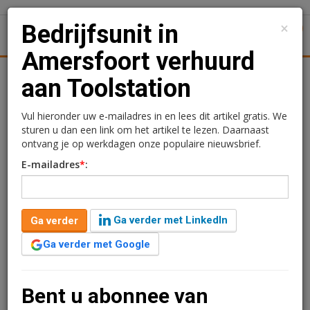
×
Bedrijfsunit in
1
Toggl
Amersfoort verhuurd
tiek
Juridisch | Fiscaal
Transacties
Werk
Specials
aan Toolstation
Bedrijfsunit in
Vul hieronder uw e-mailadres in en lees dit artikel gratis. We
sturen u dan een link om het artikel te lezen. Daarnaast
Amersfoort verhuurd aan
ontvang je op werkdagen onze populaire nieuwsbrief.
E-mailadres
*
:
Toolstation
3 februari 2015 om 13:32
1 minuut leestijd
Ga verder met LinkedIn
Ga verder
Aan de Nijverheidsweg Noord 45 in Amersfoort is een van de
Ga verder met Google
drie units van een bedrijfspand verhuurd aan Toolstation BV. Dit
gerenoveerde hoogwaardige winkel-/bedrijfscomplex is direct
herkenbaar door de architectonische vormgeving en de
Bent u abonnee van
transparantie van de showrooms. Eigenaar/verhuurder is een
particuliere belegger.