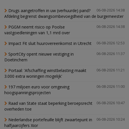
Drugs aangetroffen in uw (verhuurde) pand?
06-08-2026 14:38
Afdeling begrenst dwangsombevoegdheid van de burgemeester
PGGM neemt risico op Poolse
06-08-2026 14:38
vastgoedleningen van 1,1 mrd over
Impact Fit sluit huurovereenkomst in Utrecht
06-08-2026 12:53
SportCity opent nieuwe vestiging in
06-08-2026 11:37
Doetinchem
Portaal: 'Afschaffing winstbelasting maakt
06-08-2026 11:21
3.000 extra woningen mogelijk'
197 miljoen euro voor omgeving
06-08-2026 11:00
hoogspanningsprojecten
Raad van State staat beperking beroepsrecht
06-08-2026 10:47
overheden toe
Nederlandse portefeuille blijft zwaartepunt in
06-08-2026 10:24
halfjaarcijfers Xior