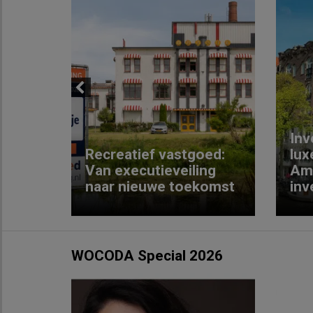
Previous
Inv
e
Recreatief vastgoed:
lux
t met
Van executieveiling
Am
naar nieuwe toekomst
inv
WOCODA Special 2026