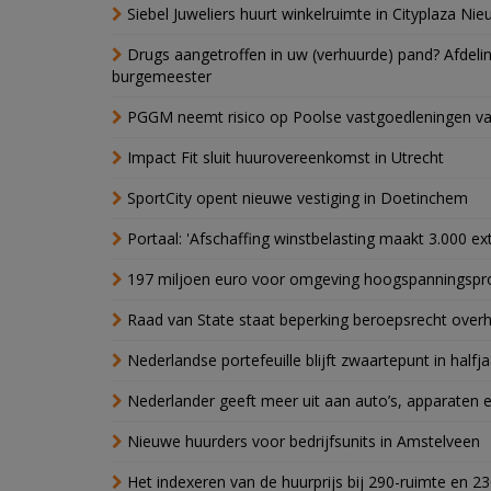
Siebel Juweliers huurt winkelruimte in Cityplaza Ni
Drugs aangetroffen in uw (verhuurde) pand? Afde
burgemeester
PGGM neemt risico op Poolse vastgoedleningen va
Impact Fit sluit huurovereenkomst in Utrecht
SportCity opent nieuwe vestiging in Doetinchem
Portaal: 'Afschaffing winstbelasting maakt 3.000 e
197 miljoen euro voor omgeving hoogspanningspr
Raad van State staat beperking beroepsrecht over
Nederlandse portefeuille blijft zwaartepunt in halfja
Nederlander geeft meer uit aan auto’s, apparaten 
Nieuwe huurders voor bedrijfsunits in Amstelveen
Het indexeren van de huurprijs bij 290-ruimte en 2