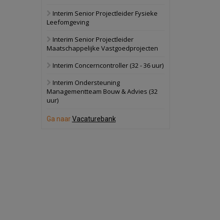
Interim Senior Projectleider Fysieke
Schuinesloot
Bekijk
Leefomgeving
27 augustus 2026
Binnenvaartschip
Interim Senior Projectleider
Maatschappelijke Vastgoedprojecten
Panheel
Bekijk
Interim Concerncontroller (32 - 36 uur)
17 september 2026
Voormalig
Interim Ondersteuning
politiebureau
Managementteam Bouw & Advies (32
uur)
Dordrecht
Bekijk
17 september 2026
Ga naar
Vacaturebank
Voormalig
politiebureau
Hilversum
Bekijk
17 september 2026
Voormalig
politiebureau
Zaandam
Bekijk
8 september 2026
Zorgcomplex