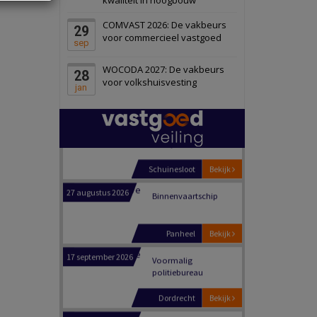
Schiedam
Bekijk
COMVAST 2026: De vakbeurs
29
22 september 2026
Attractiepark
voor commercieel vastgoed
sep
WOCODA 2027: De vakbeurs
28
Oranje
Bekijk
voor volkshuisvesting
jan
28 september 2026
Grootschalig
bedrijventerrein
Schuinesloot
Bekijk
27 augustus 2026
Binnenvaartschip
Panheel
Bekijk
17 september 2026
Voormalig
politiebureau
Dordrecht
Bekijk
17 september 2026
Voormalig
politiebureau