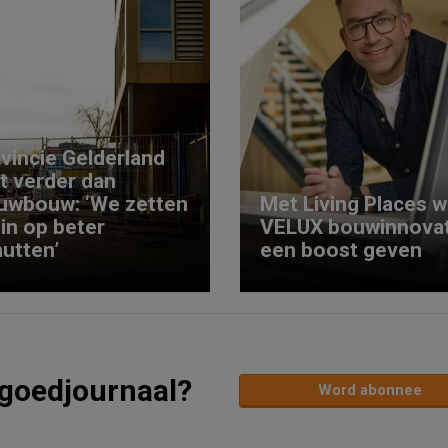
vincie Gelderland
kt verder dan
uwbouw: ‘We zetten
Met Living Places wi
 in op beter
VELUX bouwinnovat
utten’
een boost geven
tgoedjournaal?
Word abonnee