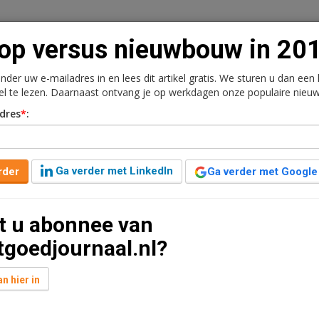
op versus nieuwbouw in 20
onder uw e-mailadres in en lees dit artikel gratis. We sturen u dan een
kel te lezen. Daarnaast ontvang je op werkdagen onze populaire nieuw
n
Vacaturebank
Contact
Abonnementen
dres
*
:
rkt
Kantoren
Retail
Logistiek
Juridisch | Fiscaa
Ga verder met LinkedIn
rder
Ga verder met Google
ouw in 2014
t u abonnee van
tgoedjournaal.nl?
 gebouwd, maar ook minder gesloopt. Amsterdam
oningen zijn er ook minder utiliteitsgebouwen nieuw
n hier in
et afgelopen jaar minder gesloopt ten opzichte van