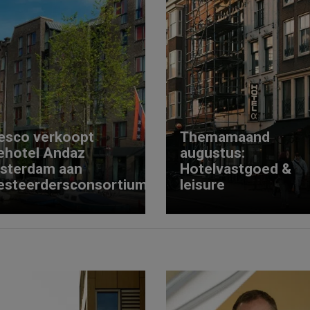
esco verkoopt
Themamaand
ehotel Andaz
augustus:
sterdam aan
Hotelvastgoed &
esteerdersconsortium
leisure