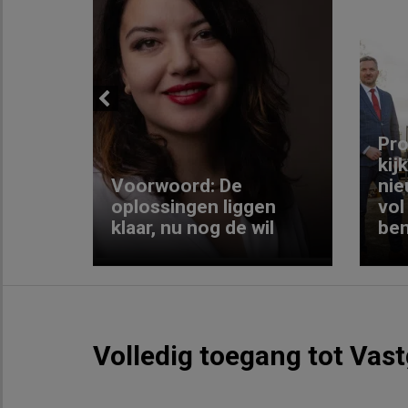
Previous
ng:
Pro
kij
Voorwoord: De
nie
ke
oplossingen liggen
vol
klaar, nu nog de wil
ben
Volledig toegang tot Vas