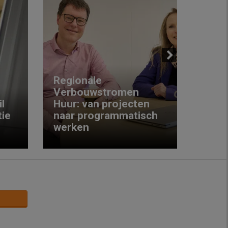
Next
Regionale
Verbouwstromen
‘We w
l
Huur: van projecten
koop
ie
naar programmatisch
gewo
werken
krijg