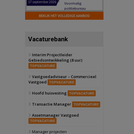
Hilversum
Bekijk
17 september 2026
BEKIJK HET VOLLEDIGE AANBOD
Voormalig
politiebureau
Zaandam
Bekijk
Vacaturebank
8 september 2026
Zorgcomplex
Interim Projectleider
Gebiedsontwikkeling (8 uur)
Zwanenburg
Bekijk
TOPVACATURE
6 oktober 2026
Transformatieobject
Vastgoedadviseur – Commercieel
Vastgoed
TOPVACATURE
Schiedam
Bekijk
Hoofd huisvesting
TOPVACATURE
22 september 2026
Attractiepark
Transactie Manager
TOPVACATURE
Assetmanager Vastgoed
Oranje
Bekijk
TOPVACATURE
28 september 2026
Grootschalig
Manager projecten
bedrijventerrein