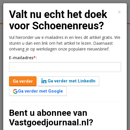
×
Valt nu echt het doek
1
Toggl
voor Schoenenreus?
Achtergronden
Woningmarkt
Kantore
Nieuws
Uitgelicht
Vul hieronder uw e-mailadres in en lees dit artikel gratis. We
sturen u dan een link om het artikel te lezen. Daarnaast
Valt nu echt het doek voor
ontvang je op werkdagen onze populaire nieuwsbrief.
E-mailadres
*
:
Schoenenreus?
27 januari 2015 om 10:43
1 minuut leestijd
Ga verder met LinkedIn
Ga verder
Wederom zit winkelketen Schoenenreus tegen een faillissement
Ga verder met Google
aan. Precies twee jaar geleden was het ook al raak.
Schoenenreus ging op 24 januari 2013 failliet met een schuld
van ruim €10 miljoen. Toch verdween de schoenenwinkel niet uit
Bent u abonnee van
het straatbeeld, want een deel van de winkels maakte direct na
de uitspraak van het faillissement een doorstart. Maar de keten
Vastgoedjournaal.nl?
heeft nu om uitstel van betaling gevraagd en houdt de winkels
vandaag dicht. Valt nu definitief het doek?