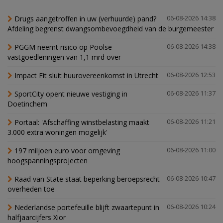
Drugs aangetroffen in uw (verhuurde) pand?
06-08-2026 14:38
Afdeling begrenst dwangsombevoegdheid van de burgemeester
PGGM neemt risico op Poolse
06-08-2026 14:38
vastgoedleningen van 1,1 mrd over
Impact Fit sluit huurovereenkomst in Utrecht
06-08-2026 12:53
SportCity opent nieuwe vestiging in
06-08-2026 11:37
Doetinchem
Portaal: 'Afschaffing winstbelasting maakt
06-08-2026 11:21
3.000 extra woningen mogelijk'
197 miljoen euro voor omgeving
06-08-2026 11:00
hoogspanningsprojecten
Raad van State staat beperking beroepsrecht
06-08-2026 10:47
overheden toe
Nederlandse portefeuille blijft zwaartepunt in
06-08-2026 10:24
halfjaarcijfers Xior