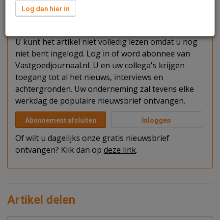
Log dan hier in
Verder lezen?
U kunt het artikel niet volledig lezen omdat u nog
niet bent ingelogd. Log in of word abonnee van
Vastgoedjournaal.nl. U en uw collega's krijgen
toegang tot al het nieuws, interviews en
achtergronden. Uw onderneming zal tevens elke
werkdag de populaire nieuwsbrief ontvangen.
Abonnement afsluiten
Inloggen
Of wilt u dagelijks onze gratis nieuwsbrief
ontvangen? Klik dan op
deze link
.
Artikel delen