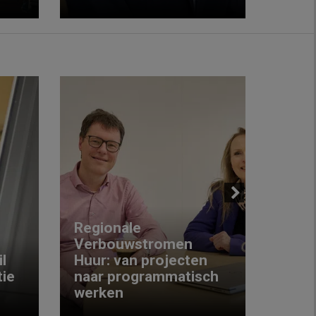
Next
Regionale
Verbouwstromen
‘We w
l
Huur: van projecten
koop
ie
naar programmatisch
gewo
werken
krijg