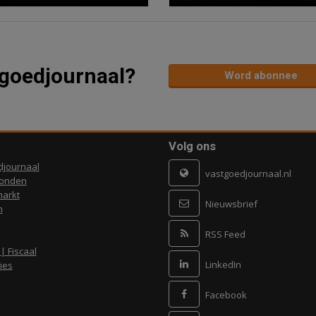
tgoedjournaal?
Word abonnee
Volg ons
djournaal
vastgoedjournaal.nl
ronden
arkt
Nieuwsbrief
n
RSS Feed
 | Fiscaal
LinkedIn
ies
Facebook