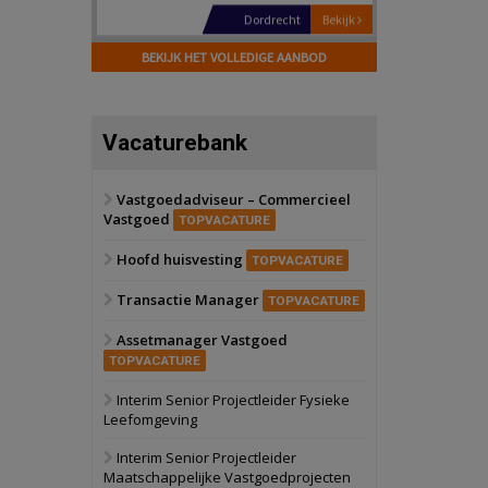
Hilversum
Bekijk
17 september 2026
BEKIJK HET VOLLEDIGE AANBOD
Voormalig
politiebureau
Zaandam
Bekijk
Vacaturebank
8 september 2026
Zorgcomplex
Vastgoedadviseur – Commercieel
Vastgoed
Zwanenburg
Bekijk
TOPVACATURE
6 oktober 2026
Hoofd huisvesting
Transformatieobject
TOPVACATURE
Transactie Manager
TOPVACATURE
Schiedam
Bekijk
Assetmanager Vastgoed
22 september 2026
Attractiepark
TOPVACATURE
Interim Senior Projectleider Fysieke
Leefomgeving
Oranje
Bekijk
28 september 2026
Interim Senior Projectleider
Grootschalig
Maatschappelijke Vastgoedprojecten
bedrijventerrein