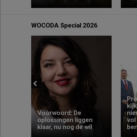
WOCODA Special 2026
Previous
ng:
Pro
kij
Voorwoord: De
nie
ke
oplossingen liggen
vol
klaar, nu nog de wil
ben