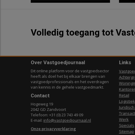
Volledig toegang tot Vas
Over Vastgoedjournaal
Links
Dit online platform voor de vastgoedsector
Vastgoe
heeft als doel het bij elkaar brengen van
Achterg
vastgoedprofessionals en het overdragen
Woningm
van kennis in de gehele vastgoedmarkt.
Kantore
Contact
Retail
Logistiek
Hogeweg 19
Juridisch
2042 GD Zandvoort
Transact
Telefoon: +31 (0) 23 743 49 09
Werk
E-mail:
info@vastgoedjournaal.nl
Specials
Onze privacyverklaring
Sitemap