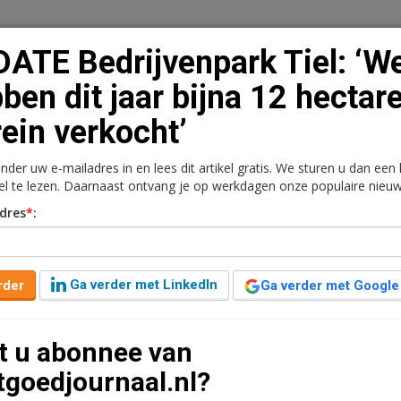
ATE Bedrijvenpark Tiel: ‘W
ben dit jaar bijna 12 hectar
rein verkocht’
n
Vacaturebank
Contact
Abonnementen
onder uw e-mailadres in en lees dit artikel gratis. We sturen u dan een
rkt
Kantoren
Retail
Logistiek
Juridisch | Fiscaa
kel te lezen. Daarnaast ontvang je op werkdagen onze populaire nieuw
dres
*
:
 Tiel: ‘We hebben dit
terrein verkocht’
Ga verder met LinkedIn
rder
Ga verder met Google
d
t u abonnee van
en gedaan in 2014 en ook de verwachtingen voor 2015
tgoedjournaal.nl?
 hectare bedrijfsterrein verkocht en de