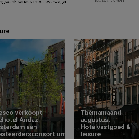
ingsbank serieus moet overwegen
04-08-2026 08:00
ure
esco verkoopt
Themamaand
ehotel Andaz
augustus:
sterdam aan
Hotelvastgoed &
esteerdersconsortium
leisure