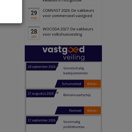
Schiedam
Bekijk
COMVAST 2026: De vakbeurs
29
22 september 2026
Attractiepark
voor commercieel vastgoed
sep
WOCODA 2027: De vakbeurs
28
Oranje
Bekijk
voor volkshuisvesting
jan
28 september 2026
Grootschalig
bedrijventerrein
Schuinesloot
Bekijk
27 augustus 2026
Binnenvaartschip
Panheel
Bekijk
17 september 2026
Voormalig
politiebureau
Dordrecht
Bekijk
17 september 2026
Voormalig
politiebureau