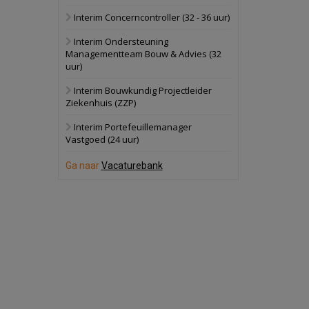
Interim Concerncontroller (32 - 36 uur)
Schuinesloot
Bekijk
Interim Ondersteuning
27 augustus 2026
Binnenvaartschip
Managementteam Bouw & Advies (32
uur)
Panheel
Bekijk
Interim Bouwkundig Projectleider
Ziekenhuis (ZZP)
17 september 2026
Voormalig
politiebureau
Interim Portefeuillemanager
Vastgoed (24 uur)
Dordrecht
Bekijk
Ga naar
Vacaturebank
17 september 2026
Voormalig
politiebureau
Hilversum
Bekijk
17 september 2026
Voormalig
politiebureau
Zaandam
Bekijk
8 september 2026
Zorgcomplex