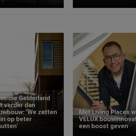
vincie Gelderland
kt verder dan
uwbouw: ‘We zetten
Met Living Places wi
 in op beter
VELUX bouwinnovat
utten’
een boost geven