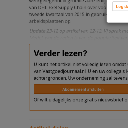
werkgelegenheid groeide aanzienlijk. Per 1 j
van DHL Exel Supply Chain over voor de realis
Log da
tweede kwartaal van 2015 in gebruik zal word
arbeidsplaatsen op.
Update 23-12
op artikel van 22-12. VJ sprak m
Medel, wat de reden is van de populariteit va
Verder lezen?
U kunt het artikel niet volledig lezen omda
van Vastgoedjournaal.nl. U en uw collega's k
achtergronden. Uw onderneming zal tevens 
Abonnement afsluiten
Of wilt u dagelijks onze gratis nieuwsbrief