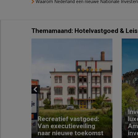
Waarom Nederland een nieuwe Nationale Invester
Themamaand: Hotelvastgoed & Leis
Previous
Inv
e
Recreatief vastgoed:
lux
t met
Van executieveiling
Am
naar nieuwe toekomst
inv