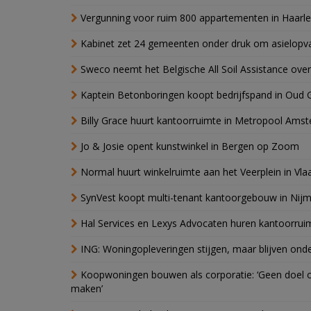
Vergunning voor ruim 800 appartementen in Haarlem
Kabinet zet 24 gemeenten onder druk om asielopva
Sweco neemt het Belgische All Soil Assistance over
Kaptein Betonboringen koopt bedrijfspand in Oud 
Billy Grace huurt kantoorruimte in Metropool Ams
Jo & Josie opent kunstwinkel in Bergen op Zoom
Normal huurt winkelruimte aan het Veerplein in Vla
SynVest koopt multi-tenant kantoorgebouw in Nij
Hal Services en Lexys Advocaten huren kantoorrui
ING: Woningopleveringen stijgen, maar blijven ond
Koopwoningen bouwen als corporatie: ‘Geen doel o
maken’