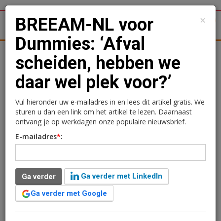
×
BREEAM-NL voor
1
Toggl
Dummies: ‘Afval
tergronden
Woningmarkt
Kantoren
Retail
Logistiek
scheiden, hebben we
daar wel plek voor?’
BREEAM-NL voor
Dummies: ‘Afval
Vul hieronder uw e-mailadres in en lees dit artikel gratis. We
sturen u dan een link om het artikel te lezen. Daarnaast
scheiden, hebben we daar
ontvang je op werkdagen onze populaire nieuwsbrief.
E-mailadres
*
:
wel plek voor?’
16 december 2014 om 13:29
2 minuten leestijd
Ga verder met LinkedIn
Ga verder
BREEAM-NL In-Use is in Nederland hét keurmerk om
Ga verder met Google
de duurzaamheidsprestatie van bestaande gebouwen
te bepalen. Het gebouw (Asset) zelf, het beheer en het