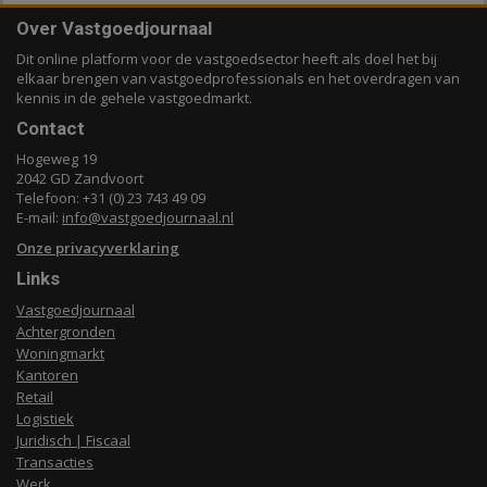
Over Vastgoedjournaal
Dit online platform voor de vastgoedsector heeft als doel het bij
elkaar brengen van vastgoedprofessionals en het overdragen van
kennis in de gehele vastgoedmarkt.
Contact
Hogeweg 19
2042 GD Zandvoort
Telefoon: +31 (0) 23 743 49 09
E-mail:
info@vastgoedjournaal.nl
Onze privacyverklaring
Links
Vastgoedjournaal
Achtergronden
Woningmarkt
Kantoren
Retail
Logistiek
Juridisch | Fiscaal
Transacties
Werk