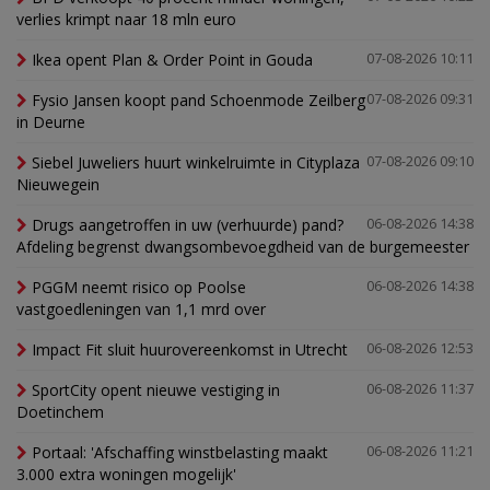
verlies krimpt naar 18 mln euro
Ikea opent Plan & Order Point in Gouda
07-08-2026 10:11
Fysio Jansen koopt pand Schoenmode Zeilberg
07-08-2026 09:31
in Deurne
Siebel Juweliers huurt winkelruimte in Cityplaza
07-08-2026 09:10
Nieuwegein
Drugs aangetroffen in uw (verhuurde) pand?
06-08-2026 14:38
Afdeling begrenst dwangsombevoegdheid van de burgemeester
PGGM neemt risico op Poolse
06-08-2026 14:38
vastgoedleningen van 1,1 mrd over
Impact Fit sluit huurovereenkomst in Utrecht
06-08-2026 12:53
SportCity opent nieuwe vestiging in
06-08-2026 11:37
Doetinchem
Portaal: 'Afschaffing winstbelasting maakt
06-08-2026 11:21
3.000 extra woningen mogelijk'