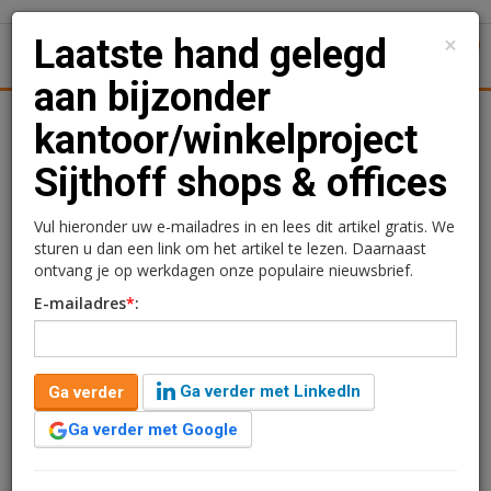
×
Laatste hand gelegd
1
Toggl
aan bijzonder
Achtergronden
Woningmarkt
Kantore
Nieuws
Uitgelicht
kantoor/winkelproject
Sijthoff shops & offices
Laatste hand gelegd aan
bijzonder
Vul hieronder uw e-mailadres in en lees dit artikel gratis. We
sturen u dan een link om het artikel te lezen. Daarnaast
kantoor/winkelproject
ontvang je op werkdagen onze populaire nieuwsbrief.
E-mailadres
*
:
Sijthoff shops & offices
10 december 2014 om 12:23
1 minuut leestijd
Ga verder met LinkedIn
Ga verder
Den Haag is dichtbij een nieuwe landmark dankzij de bijzondere
Ga verder met Google
architectuur. Overmorgen zullen aan de gevel van het Sijthoff-
gebouw 12 bronzen ooievaars van elk 5 meter hoog worden
geplaatst. Deze ooievaars, die al decennia symbool staan voor