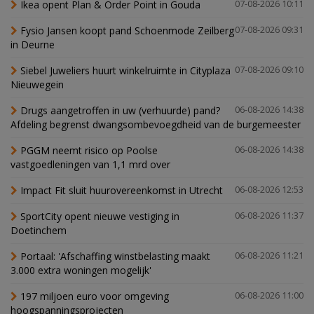
Ikea opent Plan & Order Point in Gouda
07-08-2026 10:11
Fysio Jansen koopt pand Schoenmode Zeilberg
07-08-2026 09:31
in Deurne
Siebel Juweliers huurt winkelruimte in Cityplaza
07-08-2026 09:10
Nieuwegein
Drugs aangetroffen in uw (verhuurde) pand?
06-08-2026 14:38
Afdeling begrenst dwangsombevoegdheid van de burgemeester
PGGM neemt risico op Poolse
06-08-2026 14:38
vastgoedleningen van 1,1 mrd over
Impact Fit sluit huurovereenkomst in Utrecht
06-08-2026 12:53
SportCity opent nieuwe vestiging in
06-08-2026 11:37
Doetinchem
Portaal: 'Afschaffing winstbelasting maakt
06-08-2026 11:21
3.000 extra woningen mogelijk'
197 miljoen euro voor omgeving
06-08-2026 11:00
hoogspanningsprojecten