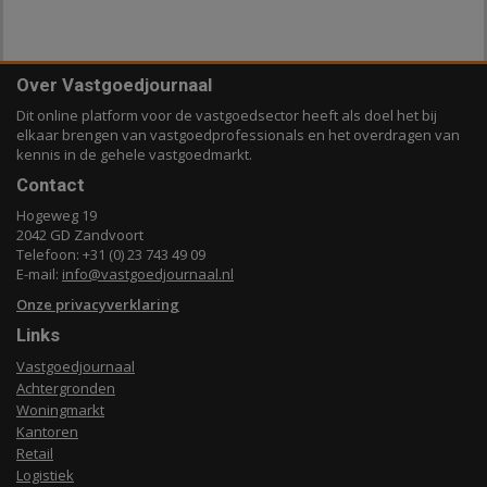
Over Vastgoedjournaal
Dit online platform voor de vastgoedsector heeft als doel het bij
elkaar brengen van vastgoedprofessionals en het overdragen van
kennis in de gehele vastgoedmarkt.
Contact
Hogeweg 19
2042 GD Zandvoort
Telefoon: +31 (0) 23 743 49 09
E-mail:
info@vastgoedjournaal.nl
Onze privacyverklaring
Links
Vastgoedjournaal
Achtergronden
Woningmarkt
Kantoren
Retail
Logistiek