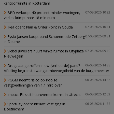
kantoorruimte in Rotterdam
BPD verkoopt 40 procent minder woningen,
07-08-2026 10:22
verlies krimpt naar 18 mln euro
Ikea opent Plan & Order Point in Gouda
07-08-2026 10:11
Fysio Jansen koopt pand Schoenmode Zeilberg
07-08-2026 09:31
in Deurne
Siebel Juweliers huurt winkelruimte in Cityplaza
07-08-2026 09:10
Nieuwegein
Drugs aangetroffen in uw (verhuurde) pand?
06-08-2026 14:38
Afdeling begrenst dwangsombevoegdheid van de burgemeester
PGGM neemt risico op Poolse
06-08-2026 14:38
vastgoedleningen van 1,1 mrd over
Impact Fit sluit huurovereenkomst in Utrecht
06-08-2026 12:53
SportCity opent nieuwe vestiging in
06-08-2026 11:37
Doetinchem