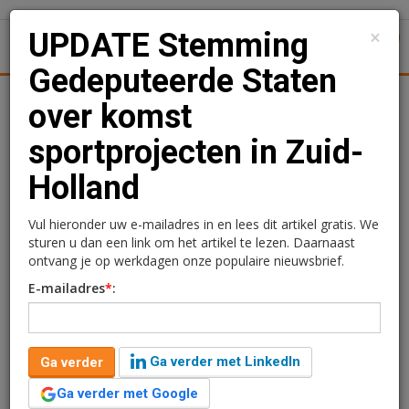
×
UPDATE Stemming
1
Toggl
Gedeputeerde Staten
Achtergronden
Woningmarkt
Kantore
Nieuws
Uitgelicht
over komst
sportprojecten in Zuid-
UPDATE Stemming
Holland
Gedeputeerde Staten over
komst sportprojecten in
Vul hieronder uw e-mailadres in en lees dit artikel gratis. We
sturen u dan een link om het artikel te lezen. Daarnaast
Zuid-Holland
ontvang je op werkdagen onze populaire nieuwsbrief.
E-mailadres
*
:
21 november 2014 om 11:20
2 minuten leestijd
Naast
Decathlon
zijn nu ook organisaties uit Schiedam en Den
Ga verder met LinkedIn
Ga verder
Haag opgestaan om hun mening kenbaar te maken tegenover
de Provinciale Staten over de twee nieuwe sportprojecten in de
Ga verder met Google
steden. Ook deze organisaties zijn voor de komst van het