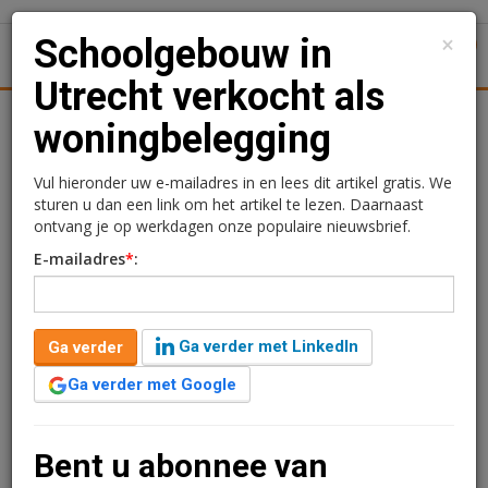
×
Schoolgebouw in
1
Toggl
Utrecht verkocht als
tiek
Juridisch | Fiscaal
Transacties
Werk
Specials
woningbelegging
Schoolgebouw in Utrecht
Vul hieronder uw e-mailadres in en lees dit artikel gratis. We
sturen u dan een link om het artikel te lezen. Daarnaast
verkocht als
ontvang je op werkdagen onze populaire nieuwsbrief.
E-mailadres
*
:
woningbelegging
12 november 2014 om 14:52
1 minuut leestijd
Ga verder met LinkedIn
Ga verder
Alberts & Muus Bedrijfshuisvesting heeft onlangs het
Ga verder met Google
herontwikkelde schoolgebouw gelegen aan de Anthoniedijk te
Utrecht als woningbelegging verkocht aan een particuliere
belegger.
Bent u abonnee van