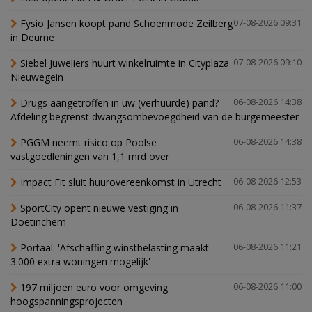
Fysio Jansen koopt pand Schoenmode Zeilberg
07-08-2026 09:31
in Deurne
Siebel Juweliers huurt winkelruimte in Cityplaza
07-08-2026 09:10
Nieuwegein
Drugs aangetroffen in uw (verhuurde) pand?
06-08-2026 14:38
Afdeling begrenst dwangsombevoegdheid van de burgemeester
PGGM neemt risico op Poolse
06-08-2026 14:38
vastgoedleningen van 1,1 mrd over
Impact Fit sluit huurovereenkomst in Utrecht
06-08-2026 12:53
SportCity opent nieuwe vestiging in
06-08-2026 11:37
Doetinchem
Portaal: 'Afschaffing winstbelasting maakt
06-08-2026 11:21
3.000 extra woningen mogelijk'
197 miljoen euro voor omgeving
06-08-2026 11:00
hoogspanningsprojecten