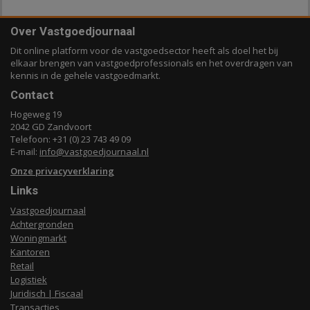
Over Vastgoedjournaal
Dit online platform voor de vastgoedsector heeft als doel het bij
elkaar brengen van vastgoedprofessionals en het overdragen van
kennis in de gehele vastgoedmarkt.
Contact
Hogeweg 19
2042 GD Zandvoort
Telefoon: +31 (0) 23 743 49 09
E-mail:
info@vastgoedjournaal.nl
Onze privacyverklaring
Links
Vastgoedjournaal
Achtergronden
Woningmarkt
Kantoren
Retail
Logistiek
Juridisch | Fiscaal
Transacties