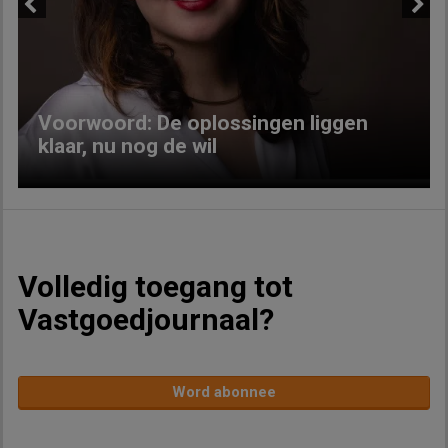
Previous
Next
Voorwoord: De oplossingen liggen
klaar, nu nog de wil
Volledig toegang tot
Vastgoedjournaal?
Word abonnee