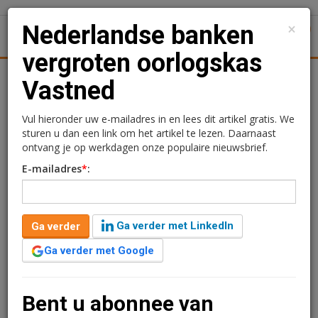
×
Nederlandse banken
1
Toggl
vergroten oorlogskas
Achtergronden
Woningmarkt
Kantore
Nieuws
Uitgelicht
Vastned
Nederlandse banken
Vul hieronder uw e-mailadres in en lees dit artikel gratis. We
sturen u dan een link om het artikel te lezen. Daarnaast
vergroten oorlogskas
ontvang je op werkdagen onze populaire nieuwsbrief.
E-mailadres
*
:
Vastned
12 november 2014 om 13:37
2 minuten leestijd
Ga verder met LinkedIn
Ga verder
Vastned kan weer op zoek naar nieuwe acquisities
Ga verder met Google
dankzij een geslaagde herfinanciering van de
bestaande kredietfaciliteiten van in totaal €300 miljoen.
Een syndicaat van banken bestaande uit ABN Amro,
Bent u abonnee van
Belfius, BNP Paribas, ING Bank en Rabobank, was