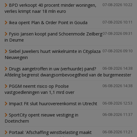
BPD verkoopt 40 procent minder woningen,
07-08-2026 10:22
verlies krimpt naar 18 mln euro
Ikea opent Plan & Order Point in Gouda
07-08-2026 10:11
Fysio Jansen koopt pand Schoenmode Zeilberg
07-08-2026 09:31
in Deurne
Siebel Juweliers huurt winkelruimte in Cityplaza
07-08-2026 09:10
Nieuwegein
Drugs aangetroffen in uw (verhuurde) pand?
06-08-2026 14:38
Afdeling begrenst dwangsombevoegdheid van de burgemeester
PGGM neemt risico op Poolse
06-08-2026 14:38
vastgoedleningen van 1,1 mrd over
Impact Fit sluit huurovereenkomst in Utrecht
06-08-2026 12:53
SportCity opent nieuwe vestiging in
06-08-2026 11:37
Doetinchem
Portaal: 'Afschaffing winstbelasting maakt
06-08-2026 11:21