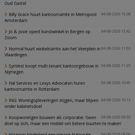
Oud Gastel
Billy Grace huurt kantoorruimte in Metropool
04-08-2026 15:08
Amsterdam
Jo & Josie opent kunstwinkel in Bergen op
04-08-2026 13:42
Zoom
Normal huurt winkelruimte aan het Veerplein in
04-08-2026 11:50
Vlaardingen
SynVest koopt multi-tenant kantoorgebouw in
04-08-2026 11:25
Nijmegen
Hal Services en Lexys Advocaten huren
04-08-2026 10:45
kantoorruimte in Rotterdam
ING: Woningopleveringen stijgen, maar blijven
04-08-2026 10:13
onder kabinetsdoel
Koopwoningen bouwen als corporatie: ‘Geen
04-08-2026 09:30
doel op zich, maar een middel om betere buurten te maken’
Waarom Nederland een nieuwe Nationale
04-08-2026 08:00