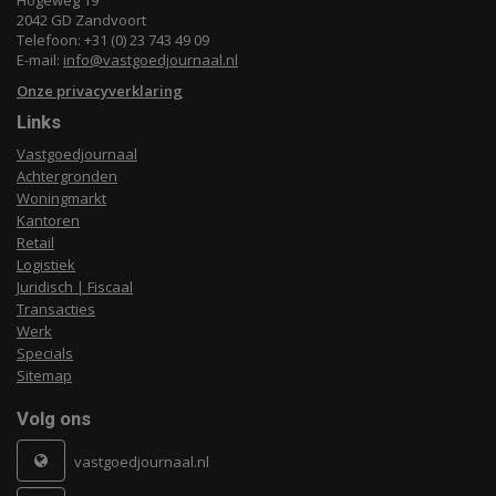
Hogeweg 19
2042 GD Zandvoort
Telefoon: +31 (0) 23 743 49 09
E-mail:
info@vastgoedjournaal.nl
Onze privacyverklaring
Links
Vastgoedjournaal
Achtergronden
Woningmarkt
Kantoren
Retail
Logistiek
Juridisch | Fiscaal
Transacties
Werk
Specials
Sitemap
Volg ons
vastgoedjournaal.nl