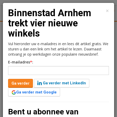
×
Binnenstad Arnhem
1
Toggl
trekt vier nieuwe
tiek
Juridisch | Fiscaal
Transacties
Werk
Specials
winkels
Binnenstad Arnhem trekt
Vul hieronder uw e-mailadres in en lees dit artikel gratis. We
sturen u dan een link om het artikel te lezen. Daarnaast
vier nieuwe winkels
ontvang je op werkdagen onze populaire nieuwsbrief.
E-mailadres
*
:
4 november 2014 om 22:32
1 minuut leestijd
De binnenstad van Arnhem kan in een korte tijd 4 nieuwe
Ga verder met LinkedIn
Ga verder
winkels verwelkomen. Het gaat om Brew2cup, Cigköftem, Dilex
Kapsalons en De Creperie.
Ga verder met Google
Verder lezen?
Bent u abonnee van
U kunt het artikel niet volledig lezen omdat u nog