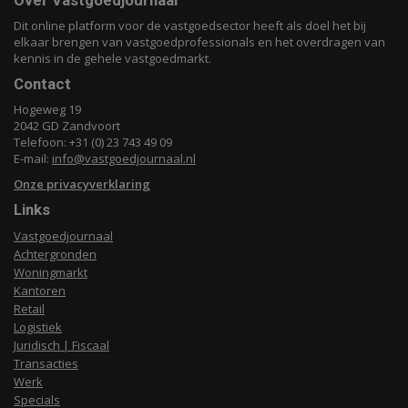
Over Vastgoedjournaal
Dit online platform voor de vastgoedsector heeft als doel het bij
elkaar brengen van vastgoedprofessionals en het overdragen van
kennis in de gehele vastgoedmarkt.
Contact
Hogeweg 19
2042 GD Zandvoort
Telefoon: +31 (0) 23 743 49 09
E-mail:
info@vastgoedjournaal.nl
Onze privacyverklaring
Links
Vastgoedjournaal
Achtergronden
Woningmarkt
Kantoren
Retail
Logistiek
Juridisch | Fiscaal
Transacties
Werk
Specials