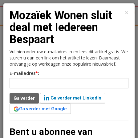
×
Mozaïek Wonen sluit
1
Toggl
deal met Iedereen
tergronden
Woningmarkt
Kantoren
Retail
Logistiek
Bespaart
Mozaïek Wonen sluit deal
Vul hieronder uw e-mailadres in en lees dit artikel gratis. We
sturen u dan een link om het artikel te lezen. Daarnaast
met Iedereen Bespaart
ontvang je op werkdagen onze populaire nieuwsbrief.
E-mailadres
*
:
3 november 2014 om 11:19
2 minuten leestijd
Mozaïek Wonen in Gouda is per 1 november een
Ga verder met LinkedIn
Ga verder
samenwerkingsovereenkomst aangegaan met Iedereen
Bespaart. Dit is een organisatie die samenwerkt met regionale
Ga verder met Google
kabelbedrijven en adsl- en energieaanbieders en voor de
consument kosteloos de nutsvoorzieningen regelt. De
woningcorporatie vindt betaalbaarheid van wonen voor de
Bent u abonnee van
huurders erg belangrijk en gaat om die reden samenwerken met
Iedereen Bespaart, zodat huurders kunnen besparen op hun