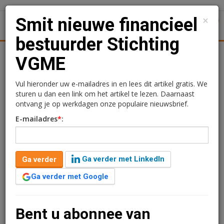
×
Smit nieuwe financieel
1
Toggl
bestuurder Stichting
tiek
Juridisch | Fiscaal
Transacties
Werk
Specials
VGME
Smit nieuwe financieel
Vul hieronder uw e-mailadres in en lees dit artikel gratis. We
sturen u dan een link om het artikel te lezen. Daarnaast
bestuurder Stichting
ontvang je op werkdagen onze populaire nieuwsbrief.
E-mailadres
*
:
VGME
28 oktober 2014 om 15:07
1 minuut leestijd
Ga verder met LinkedIn
Ga verder
Koert-Hans Smit is de opvolger van Peter Raven als financieel
Ga verder met Google
bestuurder van Stichting VastgoedManagers-Experts (VGME).
Met de komst van Smit versterkt de VGME haar ambitie om een
goede basis te leggen voor haar geregistreerden.
Bent u abonnee van