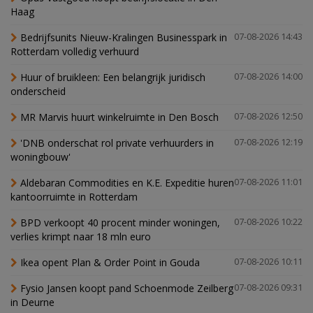
Haag
Bedrijfsunits Nieuw-Kralingen Businesspark in
07-08-2026 14:43
Rotterdam volledig verhuurd
Huur of bruikleen: Een belangrijk juridisch
07-08-2026 14:00
onderscheid
MR Marvis huurt winkelruimte in Den Bosch
07-08-2026 12:50
'DNB onderschat rol private verhuurders in
07-08-2026 12:19
woningbouw'
Aldebaran Commodities en K.E. Expeditie huren
07-08-2026 11:01
kantoorruimte in Rotterdam
BPD verkoopt 40 procent minder woningen,
07-08-2026 10:22
verlies krimpt naar 18 mln euro
Ikea opent Plan & Order Point in Gouda
07-08-2026 10:11
Fysio Jansen koopt pand Schoenmode Zeilberg
07-08-2026 09:31
in Deurne