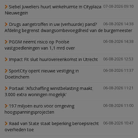
Siebel Juweliers huurt winkelruimte in Cityplaza
07-08-2026 09:10
Nieuwegein
Drugs aangetroffen in uw (verhuurde) pand?
06-08-2026 14:38
Afdeling begrenst dwangsombevoegdheid van de burgemeester
PGGM neemt risico op Poolse
06-08-2026 14:38
vastgoedleningen van 1,1 mrd over
Impact Fit sluit huurovereenkomst in Utrecht
06-08-2026 12:53
SportCity opent nieuwe vestiging in
06-08-2026 11:37
Doetinchem
Portaal: 'Afschaffing winstbelasting maakt
06-08-2026 11:21
3.000 extra woningen mogelijk'
197 miljoen euro voor omgeving
06-08-2026 11:00
hoogspanningsprojecten
Raad van State staat beperking beroepsrecht
06-08-2026 10:47
overheden toe