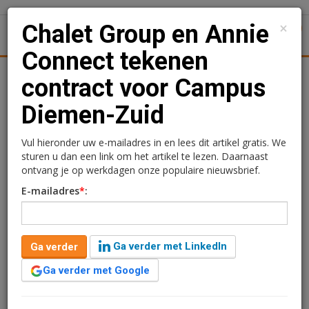
×
Chalet Group en Annie
1
Toggl
Connect tekenen
tiek
Juridisch | Fiscaal
Transacties
Werk
Specials
contract voor Campus
Diemen-Zuid
Chalet Group en Annie
Connect tekenen contract
Vul hieronder uw e-mailadres in en lees dit artikel gratis. We
sturen u dan een link om het artikel te lezen. Daarnaast
voor Campus Diemen-
ontvang je op werkdagen onze populaire nieuwsbrief.
E-mailadres
*
:
Zuid
27 oktober 2014 om 10:20
1 minuut leestijd
Ga verder met LinkedIn
Ga verder
Annie Connect verhuist naar de Campus Offices op de Campus
Ga verder met Google
Diemen-Zuid. Het callcenter huurt van Chalet Group het nieuwe
kantoor van 1.255 m2 groot. Op de Campus kunnen 150
werkplekken worden gerealiseerd en is groei van Annie Connect