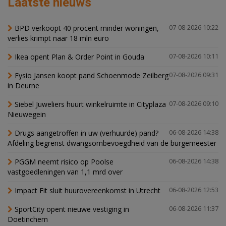
Laatste nieuws
BPD verkoopt 40 procent minder woningen,
07-08-2026 10:22
verlies krimpt naar 18 mln euro
Ikea opent Plan & Order Point in Gouda
07-08-2026 10:11
Fysio Jansen koopt pand Schoenmode Zeilberg
07-08-2026 09:31
in Deurne
Siebel Juweliers huurt winkelruimte in Cityplaza
07-08-2026 09:10
Nieuwegein
Drugs aangetroffen in uw (verhuurde) pand?
06-08-2026 14:38
Afdeling begrenst dwangsombevoegdheid van de burgemeester
PGGM neemt risico op Poolse
06-08-2026 14:38
vastgoedleningen van 1,1 mrd over
Impact Fit sluit huurovereenkomst in Utrecht
06-08-2026 12:53
SportCity opent nieuwe vestiging in
06-08-2026 11:37
Doetinchem