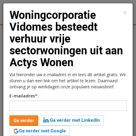
×
Woningcorporatie
1
Toggl
Vidomes besteedt
Achtergronden
Woningmarkt
Kantore
Nieuws
Uitgelicht
verhuur vrije
sectorwoningen uit aan
Woningcorporatie
Actys Wonen
Vidomes besteedt
verhuur vrije
Vul hieronder uw e-mailadres in en lees dit artikel gratis. We
sturen u dan een link om het artikel te lezen. Daarnaast
sectorwoningen uit aan
ontvang je op werkdagen onze populaire nieuwsbrief.
E-mailadres
*
:
Actys Wonen
12 september 2013 om 16:11
1 minuut leestijd
Ga verder met LinkedIn
Ga verder
Woningcorporatie Vidomes heeft Actys Wonen aangesteld als
Ga verder met Google
de verhuurder voor haar vrije sectorwoningen. De totale