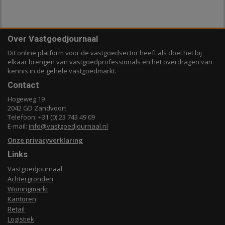
Over Vastgoedjournaal
Dit online platform voor de vastgoedsector heeft als doel het bij
elkaar brengen van vastgoedprofessionals en het overdragen van
kennis in de gehele vastgoedmarkt.
Contact
Hogeweg 19
2042 GD Zandvoort
Telefoon: +31 (0) 23 743 49 09
E-mail:
info@vastgoedjournaal.nl
Onze privacyverklaring
Links
Vastgoedjournaal
Achtergronden
Woningmarkt
Kantoren
Retail
Logistiek