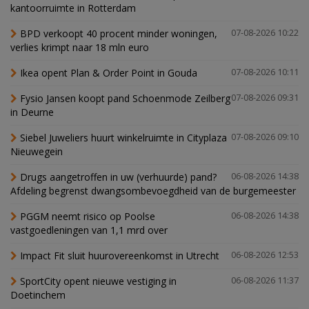
kantoorruimte in Rotterdam
BPD verkoopt 40 procent minder woningen,
07-08-2026 10:22
verlies krimpt naar 18 mln euro
Ikea opent Plan & Order Point in Gouda
07-08-2026 10:11
Fysio Jansen koopt pand Schoenmode Zeilberg
07-08-2026 09:31
in Deurne
Siebel Juweliers huurt winkelruimte in Cityplaza
07-08-2026 09:10
Nieuwegein
Drugs aangetroffen in uw (verhuurde) pand?
06-08-2026 14:38
Afdeling begrenst dwangsombevoegdheid van de burgemeester
PGGM neemt risico op Poolse
06-08-2026 14:38
vastgoedleningen van 1,1 mrd over
Impact Fit sluit huurovereenkomst in Utrecht
06-08-2026 12:53
SportCity opent nieuwe vestiging in
06-08-2026 11:37
Doetinchem