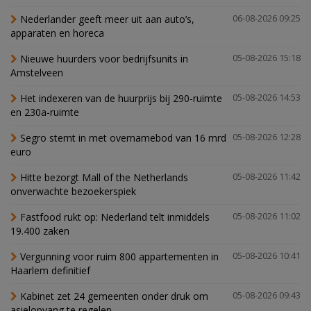
Nederlander geeft meer uit aan auto’s,
06-08-2026 09:25
apparaten en horeca
Nieuwe huurders voor bedrijfsunits in
05-08-2026 15:18
Amstelveen
Het indexeren van de huurprijs bij 290-ruimte
05-08-2026 14:53
en 230a-ruimte
Segro stemt in met overnamebod van 16 mrd
05-08-2026 12:28
euro
Hitte bezorgt Mall of the Netherlands
05-08-2026 11:42
onverwachte bezoekerspiek
Fastfood rukt op: Nederland telt inmiddels
05-08-2026 11:02
19.400 zaken
Vergunning voor ruim 800 appartementen in
05-08-2026 10:41
Haarlem definitief
Kabinet zet 24 gemeenten onder druk om
05-08-2026 09:43
asielopvang te regelen