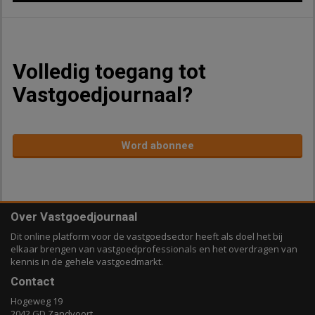
Volledig toegang tot
Vastgoedjournaal?
Word abonnee
Over Vastgoedjournaal
Dit online platform voor de vastgoedsector heeft als doel het bij
elkaar brengen van vastgoedprofessionals en het overdragen van
kennis in de gehele vastgoedmarkt.
Contact
Hogeweg 19
2042 GD Zandvoort