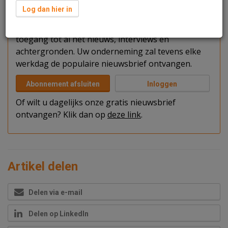
U kunt het artikel niet volledig lezen omdat u nog
Log dan hier in
niet bent ingelogd. Log in of word abonnee van
Vastgoedjournaal.nl. U en uw collega's krijgen
toegang tot al het nieuws, interviews en
achtergronden. Uw onderneming zal tevens elke
werkdag de populaire nieuwsbrief ontvangen.
Abonnement afsluiten
Inloggen
Of wilt u dagelijks onze gratis nieuwsbrief
ontvangen? Klik dan op
deze link
.
Artikel delen
Delen via e-mail
Delen op LinkedIn