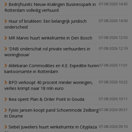
Bedrijfsunits Nieuw-Kralingen Businesspark in
07-08-2026 14:43
Rotterdam volledig verhuurd
Huur of bruikleen: Een belangrijk juridisch
07-08-2026 14:00
onderscheid
MR Marvis huurt winkelruimte in Den Bosch
07-08-2026 12:50
'DNB onderschat rol private verhuurders in
07-08-2026 12:19
woningbouw'
Aldebaran Commodities en K.E. Expeditie huren
07-08-2026 11:01
kantoorruimte in Rotterdam
BPD verkoopt 40 procent minder woningen,
07-08-2026 10:22
verlies krimpt naar 18 mln euro
Ikea opent Plan & Order Point in Gouda
07-08-2026 10:11
Fysio Jansen koopt pand Schoenmode Zeilberg
07-08-2026 09:31
in Deurne
Siebel Juweliers huurt winkelruimte in Cityplaza
07-08-2026 09:10