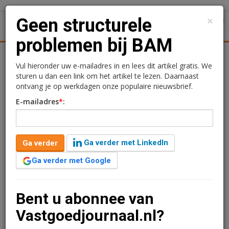
×
Geen structurele
1
Toggl
problemen bij BAM
Achtergronden
Woningmarkt
Kantore
Nieuws
Uitgelicht
Vul hieronder uw e-mailadres in en lees dit artikel gratis. We
sturen u dan een link om het artikel te lezen. Daarnaast
Geen structurele
ontvang je op werkdagen onze populaire nieuwsbrief.
E-mailadres
*
:
problemen bij BAM
6 september 2013 om 11:10
1 minuut leestijd
Ga verder met LinkedIn
Ga verder
De winstwaarschuwing die BAM in augustus uitgaf bij de
Ga verder met Google
presentatie van de halfjaarcijfers, betekent niet dat er
structurele problemen zijn bij het risico- en projectmanagement
van het bedrijf.
Bent u abonnee van
Verder lezen?
Vastgoedjournaal.nl?