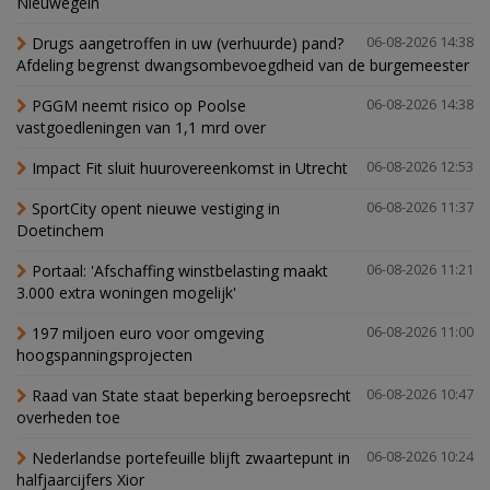
Nieuwegein
Drugs aangetroffen in uw (verhuurde) pand?
06-08-2026 14:38
Afdeling begrenst dwangsombevoegdheid van de burgemeester
PGGM neemt risico op Poolse
06-08-2026 14:38
vastgoedleningen van 1,1 mrd over
Impact Fit sluit huurovereenkomst in Utrecht
06-08-2026 12:53
SportCity opent nieuwe vestiging in
06-08-2026 11:37
Doetinchem
Portaal: 'Afschaffing winstbelasting maakt
06-08-2026 11:21
3.000 extra woningen mogelijk'
197 miljoen euro voor omgeving
06-08-2026 11:00
hoogspanningsprojecten
Raad van State staat beperking beroepsrecht
06-08-2026 10:47
overheden toe
Nederlandse portefeuille blijft zwaartepunt in
06-08-2026 10:24
halfjaarcijfers Xior