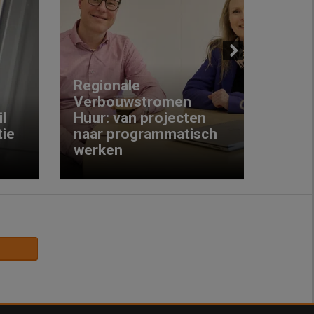
Next
Regionale
Verbouwstromen
‘We w
l
Huur: van projecten
koop
ie
naar programmatisch
gewo
werken
krijg