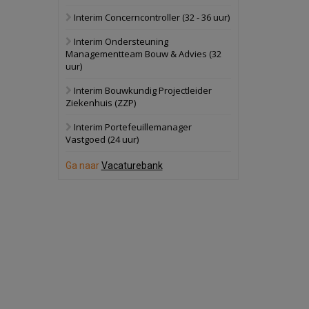
Interim Concerncontroller (32 - 36 uur)
Schuinesloot
Bekijk
Interim Ondersteuning
27 augustus 2026
Binnenvaartschip
Managementteam Bouw & Advies (32
uur)
Panheel
Bekijk
Interim Bouwkundig Projectleider
Ziekenhuis (ZZP)
17 september 2026
Voormalig
politiebureau
Interim Portefeuillemanager
Vastgoed (24 uur)
Dordrecht
Bekijk
Ga naar
Vacaturebank
17 september 2026
Voormalig
politiebureau
Hilversum
Bekijk
17 september 2026
Voormalig
politiebureau
Zaandam
Bekijk
8 september 2026
Zorgcomplex