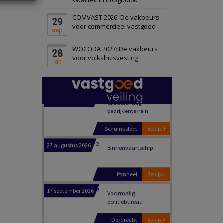
Schiedam
Bekijk
COMVAST 2026: De vakbeurs
29
22 september 2026
Attractiepark
voor commercieel vastgoed
sep
WOCODA 2027: De vakbeurs
28
Oranje
Bekijk
voor volkshuisvesting
jan
28 september 2026
Grootschalig
bedrijventerrein
Schuinesloot
Bekijk
27 augustus 2026
Binnenvaartschip
Panheel
Bekijk
17 september 2026
Voormalig
politiebureau
Dordrecht
Bekijk
17 september 2026
Voormalig
politiebureau