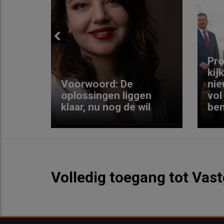
Previous
ng:
Pro
kij
Voorwoord: De
nie
ke
oplossingen liggen
vol
klaar, nu nog de wil
ben
Volledig toegang tot Vas