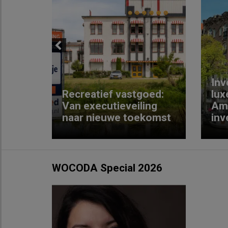
Previous
Inv
e
Recreatief vastgoed:
lux
t met
Van executieveiling
Am
naar nieuwe toekomst
inv
WOCODA Special 2026