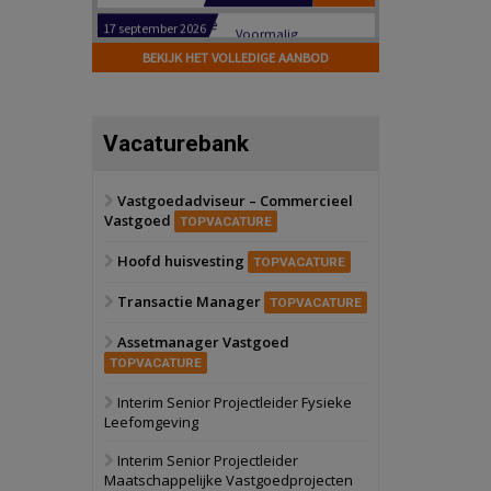
Hilversum
Bekijk
17 september 2026
BEKIJK HET VOLLEDIGE AANBOD
Voormalig
politiebureau
Zaandam
Bekijk
Vacaturebank
8 september 2026
Zorgcomplex
Vastgoedadviseur – Commercieel
Vastgoed
Zwanenburg
Bekijk
TOPVACATURE
6 oktober 2026
Hoofd huisvesting
Transformatieobject
TOPVACATURE
Transactie Manager
TOPVACATURE
Schiedam
Bekijk
Assetmanager Vastgoed
22 september 2026
Attractiepark
TOPVACATURE
Interim Senior Projectleider Fysieke
Leefomgeving
Oranje
Bekijk
28 september 2026
Interim Senior Projectleider
Grootschalig
Maatschappelijke Vastgoedprojecten
bedrijventerrein