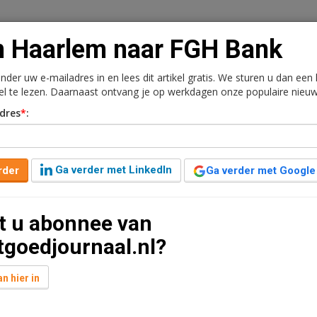
 Haarlem naar FGH Bank
onder uw e-mailadres in en lees dit artikel gratis. We sturen u dan een
kel te lezen. Daarnaast ontvang je op werkdagen onze populaire nieuw
n
Vacaturebank
Contact
Abonnementen
dres
*
:
rkt
Kantoren
Retail
Logistiek
Juridisch | Fiscaa
Ga verder met LinkedIn
rder
Ga verder met Google
H Bank
t u abonnee van
tgoedjournaal.nl?
ties bij SNS Property Finance, is sinds kort directeur
n hier in