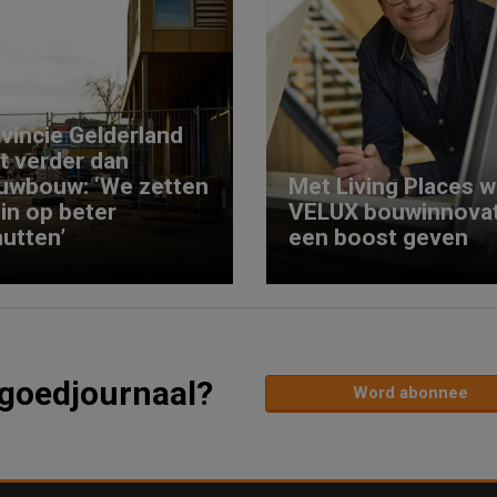
vincie Gelderland
kt verder dan
uwbouw: ‘We zetten
Met Living Places wi
 in op beter
VELUX bouwinnovat
utten’
een boost geven
tgoedjournaal?
Word abonnee