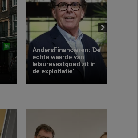
Next
AndersFinancieren: ‘De
echte waarde van
Elke
leisurevastgoed zit in
hote
de exploitatie’
inzic