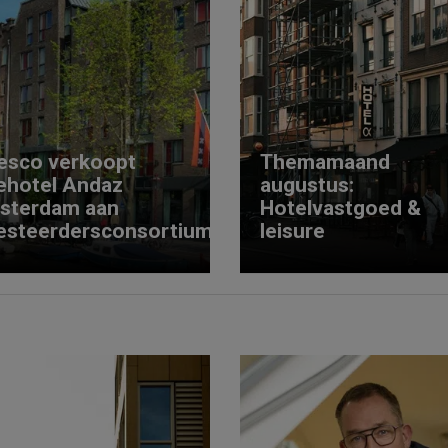
esco verkoopt
Themamaand
ehotel Andaz
augustus:
sterdam aan
Hotelvastgoed &
esteerdersconsortium
leisure