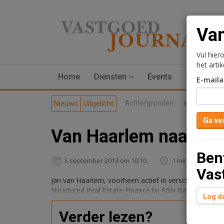
Van
Vul hier
het arti
Home
Diensten
Events
Advertere
E-maila
Achtergronden
Woningma
Nieuws
Uitgelicht
Ga ve
Van Haarlem naar FG
Ben
5 september 2013 om 10:10
1 minuut leestijd
Vas
Jan van Haarlem, voorheen actief in verschillende func
Structured Real Estate Finance bij FGH Bank.
Log da
Verder lezen?