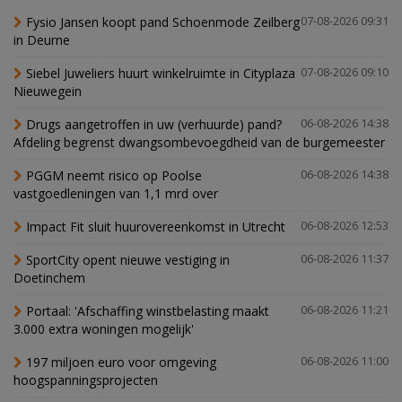
Fysio Jansen koopt pand Schoenmode Zeilberg
07-08-2026 09:31
in Deurne
Siebel Juweliers huurt winkelruimte in Cityplaza
07-08-2026 09:10
Nieuwegein
Drugs aangetroffen in uw (verhuurde) pand?
06-08-2026 14:38
Afdeling begrenst dwangsombevoegdheid van de burgemeester
PGGM neemt risico op Poolse
06-08-2026 14:38
vastgoedleningen van 1,1 mrd over
Impact Fit sluit huurovereenkomst in Utrecht
06-08-2026 12:53
SportCity opent nieuwe vestiging in
06-08-2026 11:37
Doetinchem
Portaal: 'Afschaffing winstbelasting maakt
06-08-2026 11:21
3.000 extra woningen mogelijk'
197 miljoen euro voor omgeving
06-08-2026 11:00
hoogspanningsprojecten