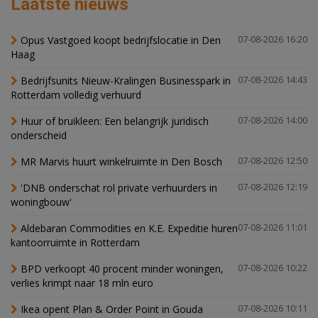
Laatste nieuws
Opus Vastgoed koopt bedrijfslocatie in Den
07-08-2026 16:20
Haag
Bedrijfsunits Nieuw-Kralingen Businesspark in
07-08-2026 14:43
Rotterdam volledig verhuurd
Huur of bruikleen: Een belangrijk juridisch
07-08-2026 14:00
onderscheid
MR Marvis huurt winkelruimte in Den Bosch
07-08-2026 12:50
'DNB onderschat rol private verhuurders in
07-08-2026 12:19
woningbouw'
Aldebaran Commodities en K.E. Expeditie huren
07-08-2026 11:01
kantoorruimte in Rotterdam
BPD verkoopt 40 procent minder woningen,
07-08-2026 10:22
verlies krimpt naar 18 mln euro
Ikea opent Plan & Order Point in Gouda
07-08-2026 10:11