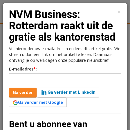
×
NVM Business:
1
Toggl
Rotterdam raakt uit de
Achtergronden
Woningmarkt
Kantore
Nieuws
Uitgelicht
gratie als kantorenstad
NVM Business:
Vul hieronder uw e-mailadres in en lees dit artikel gratis. We
sturen u dan een link om het artikel te lezen. Daarnaast
Rotterdam raakt uit de
ontvang je op werkdagen onze populaire nieuwsbrief.
E-mailadres
*
:
gratie als kantorenstad
28 augustus 2013 om 10:57
3 minuten leestijd
Ga verder met LinkedIn
Ga verder
Van de vier grote steden in de Randstad heeft Amsterdam de
Ga verder met Google
sterkste kantorenmarkt. Den Haag ziet een herstel van de vraag
naar kantoren maar in Rotterdam slaat de stagnatie in de
kantorenopname toe. Nog maar weinig bedrijven buiten de stad
Bent u abonnee van
willen naar Rotterdam verhuizen. Dit blijkt uit cijfers van NVM
Business in het zojuist verschenen rapport
Kantorenmarkt