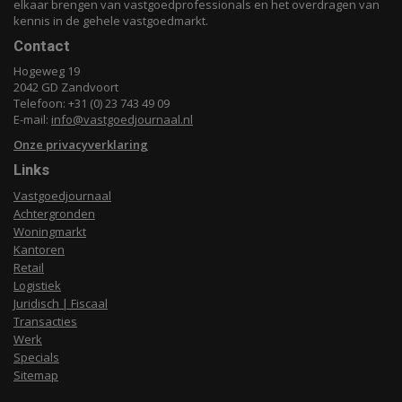
elkaar brengen van vastgoedprofessionals en het overdragen van
kennis in de gehele vastgoedmarkt.
Contact
Hogeweg 19
2042 GD Zandvoort
Telefoon: +31 (0) 23 743 49 09
E-mail:
info@vastgoedjournaal.nl
Onze privacyverklaring
Links
Vastgoedjournaal
Achtergronden
Woningmarkt
Kantoren
Retail
Logistiek
Juridisch | Fiscaal
Transacties
Werk
Specials
Sitemap