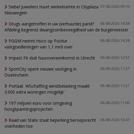
Siebel Juweliers huurt winkelruimte in Cityplaza
07-08-2026 09:10
Nieuwegein
Drugs aangetroffen in uw (verhuurde) pand?
06-08-2026 14:38
Afdeling begrenst dwangsombevoegdheid van de burgemeester
PGGM neemt risico op Poolse
06-08-2026 14:38
vastgoedleningen van 1,1 mrd over
Impact Fit sluit huurovereenkomst in Utrecht
06-08-2026 12:53
SportCity opent nieuwe vestiging in
06-08-2026 11:37
Doetinchem
Portaal: 'Afschaffing winstbelasting maakt
06-08-2026 11:21
3.000 extra woningen mogelijk'
197 miljoen euro voor omgeving
06-08-2026 11:00
hoogspanningsprojecten
Raad van State staat beperking beroepsrecht
06-08-2026 10:47
overheden toe