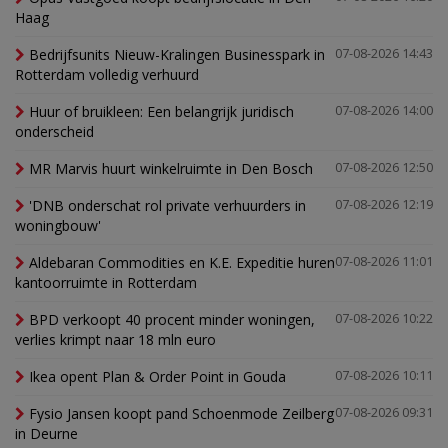
Haag
Bedrijfsunits Nieuw-Kralingen Businesspark in
07-08-2026 14:43
Rotterdam volledig verhuurd
Huur of bruikleen: Een belangrijk juridisch
07-08-2026 14:00
onderscheid
MR Marvis huurt winkelruimte in Den Bosch
07-08-2026 12:50
'DNB onderschat rol private verhuurders in
07-08-2026 12:19
woningbouw'
Aldebaran Commodities en K.E. Expeditie huren
07-08-2026 11:01
kantoorruimte in Rotterdam
BPD verkoopt 40 procent minder woningen,
07-08-2026 10:22
verlies krimpt naar 18 mln euro
Ikea opent Plan & Order Point in Gouda
07-08-2026 10:11
Fysio Jansen koopt pand Schoenmode Zeilberg
07-08-2026 09:31
in Deurne