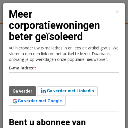
×
Meer
1
Toggl
corporatiewoningen
tergronden
Woningmarkt
Kantoren
Retail
Logistiek
beter geïsoleerd
Meer corporatiewoningen
Vul hieronder uw e-mailadres in en lees dit artikel gratis. We
sturen u dan een link om het artikel te lezen. Daarnaast
beter geïsoleerd
ontvang je op werkdagen onze populaire nieuwsbrief.
E-mailadres
*
:
2 augustus 2013 om 12:27
2 minuten leestijd
Ruim 250.000 huishoudens die in een corporatiewoning
Ga verder met LinkedIn
Ga verder
wonen, hebben vorig jaar een beter energielabel gekregen en
dus hun stroom-en gasnota zien dalen. Dat blijkt uit de
Ga verder met Google
energieprestatiemonitor van Aedes, de koepel van sociale
huisvesters. Bijna een miljoen huurhuizen zijn met elkaar
vergeleken.
Bent u abonnee van