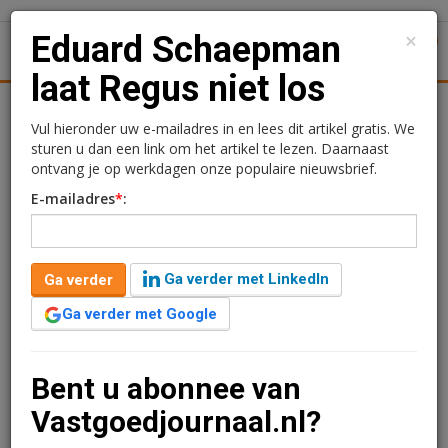
×
Eduard Schaepman
1
Toggl
laat Regus niet los
Achtergronden
Woningmarkt
Kantore
Nieuws
Uitgelicht
Vul hieronder uw e-mailadres in en lees dit artikel gratis. We
sturen u dan een link om het artikel te lezen. Daarnaast
Eduard Schaepman laat
ontvang je op werkdagen onze populaire nieuwsbrief.
E-mailadres
*
:
Regus niet los
2 augustus 2013 om 05:11
2 minuten leestijd
Ga verder met LinkedIn
Ga verder
Net een paar maanden in dienst als directeur bij Chalet
Ga verder met Google
Group, en Eduard Schaepman heeft het op een 'één-
tweetje' gegooid met zijn voormalige werkgever Regus.
Hij heeft zijn opvolger Tom Tempelman zover kunnen
Bent u abonnee van
krijgen om een deel van de leegstand bij Chalet Group
Vastgoedjournaal.nl?
op te vullen met 15 nieuwe Regus-flexwerkcenters.