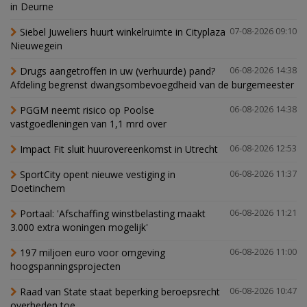
in Deurne
Siebel Juweliers huurt winkelruimte in Cityplaza
07-08-2026 09:10
Nieuwegein
Drugs aangetroffen in uw (verhuurde) pand?
06-08-2026 14:38
Afdeling begrenst dwangsombevoegdheid van de burgemeester
PGGM neemt risico op Poolse
06-08-2026 14:38
vastgoedleningen van 1,1 mrd over
Impact Fit sluit huurovereenkomst in Utrecht
06-08-2026 12:53
SportCity opent nieuwe vestiging in
06-08-2026 11:37
Doetinchem
Portaal: 'Afschaffing winstbelasting maakt
06-08-2026 11:21
3.000 extra woningen mogelijk'
197 miljoen euro voor omgeving
06-08-2026 11:00
hoogspanningsprojecten
Raad van State staat beperking beroepsrecht
06-08-2026 10:47
overheden toe