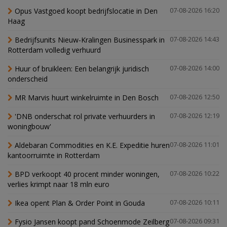
Opus Vastgoed koopt bedrijfslocatie in Den
07-08-2026 16:20
Haag
Bedrijfsunits Nieuw-Kralingen Businesspark in
07-08-2026 14:43
Rotterdam volledig verhuurd
Huur of bruikleen: Een belangrijk juridisch
07-08-2026 14:00
onderscheid
MR Marvis huurt winkelruimte in Den Bosch
07-08-2026 12:50
'DNB onderschat rol private verhuurders in
07-08-2026 12:19
woningbouw'
Aldebaran Commodities en K.E. Expeditie huren
07-08-2026 11:01
kantoorruimte in Rotterdam
BPD verkoopt 40 procent minder woningen,
07-08-2026 10:22
verlies krimpt naar 18 mln euro
Ikea opent Plan & Order Point in Gouda
07-08-2026 10:11
Fysio Jansen koopt pand Schoenmode Zeilberg
07-08-2026 09:31