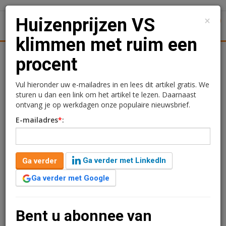
×
Huizenprijzen VS
1
Toggl
klimmen met ruim een
Achtergronden
Woningmarkt
Kantore
Nieuws
Uitgelicht
procent
Huizenprijzen VS
Vul hieronder uw e-mailadres in en lees dit artikel gratis. We
sturen u dan een link om het artikel te lezen. Daarnaast
klimmen met ruim een
ontvang je op werkdagen onze populaire nieuwsbrief.
E-mailadres
*
:
procent
30 juli 2013 om 15:05
1 minuut leestijd
Ga verder met LinkedIn
Ga verder
De huizenprijzen in 20 grote Amerikaanse steden zijn in mei met
Ga verder met Google
1,1% gestegen in vergelijking met een maand eerder. Dat blijkt
uit de zogenoemde Case-Shillerindex die dinsdag werd
gepubliceerd.
Bent u abonnee van