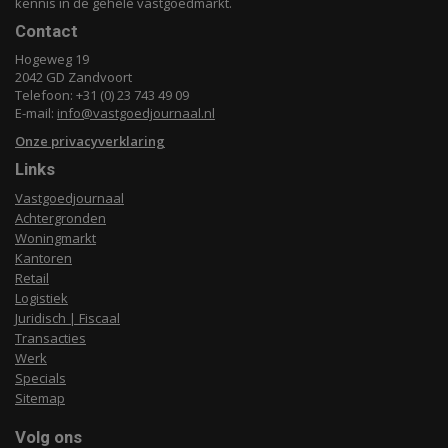
kennis in de gehele vastgoedmarkt.
Contact
Hogeweg 19
2042 GD Zandvoort
Telefoon: +31 (0) 23 743 49 09
E-mail:
info@vastgoedjournaal.nl
Onze privacyverklaring
Links
Vastgoedjournaal
Achtergronden
Woningmarkt
Kantoren
Retail
Logistiek
Juridisch | Fiscaal
Transacties
Werk
Specials
Sitemap
Volg ons