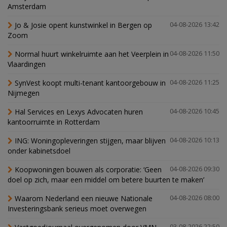
Amsterdam
Jo & Josie opent kunstwinkel in Bergen op
04-08-2026 13:42
Zoom
Normal huurt winkelruimte aan het Veerplein in
04-08-2026 11:50
Vlaardingen
SynVest koopt multi-tenant kantoorgebouw in
04-08-2026 11:25
Nijmegen
Hal Services en Lexys Advocaten huren
04-08-2026 10:45
kantoorruimte in Rotterdam
ING: Woningopleveringen stijgen, maar blijven
04-08-2026 10:13
onder kabinetsdoel
Koopwoningen bouwen als corporatie: ‘Geen
04-08-2026 09:30
doel op zich, maar een middel om betere buurten te maken’
Waarom Nederland een nieuwe Nationale
04-08-2026 08:00
Investeringsbank serieus moet overwegen
03-08-2026 22:50