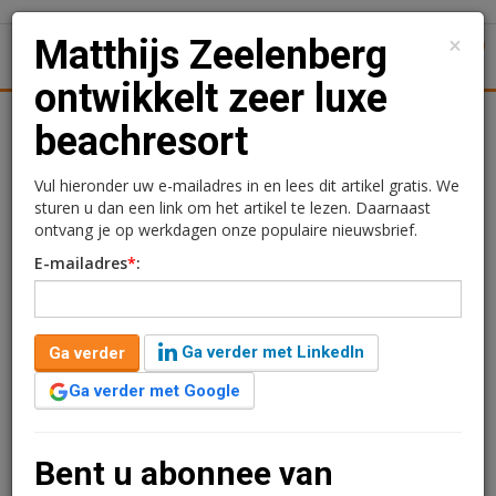
×
Matthijs Zeelenberg
1
Toggl
ontwikkelt zeer luxe
Achtergronden
Woningmarkt
Kantore
Nieuws
Uitgelicht
beachresort
Matthijs Zeelenberg
Vul hieronder uw e-mailadres in en lees dit artikel gratis. We
sturen u dan een link om het artikel te lezen. Daarnaast
ontwikkelt zeer luxe
ontvang je op werkdagen onze populaire nieuwsbrief.
E-mailadres
*
:
beachresort
24 juli 2013 om 11:47
1 minuut leestijd
Ga verder met LinkedIn
Ga verder
Architect en en projectontwikkelaar Matthijs Zeelenberg gaat in
Ga verder met Google
Zuid-Holland een superdeluxe beachresort realiseren. Volgens
hem zijn er 20 woningen verkocht, terwijl de voorverkoop nog
officieel moet beginnen.
Bent u abonnee van