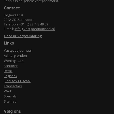
kennis in de gehele vastgoedmarkt.
Contact
Hogeweg 19
2042 GD Zandvoort
Telefoon: +31 (0) 23 743 49 09
E-mail:
info@vastgoedjournaal.nl
Onze privacyverklaring
Links
Vastgoedjournaal
Achtergronden
Woningmarkt
Kantoren
Retail
Logistiek
Juridisch | Fiscaal
Transacties
Werk
Specials
Sitemap
Volg ons