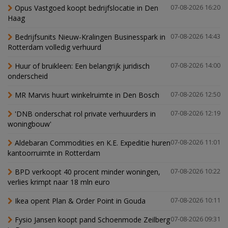
Opus Vastgoed koopt bedrijfslocatie in Den
07-08-2026 16:20
Haag
Bedrijfsunits Nieuw-Kralingen Businesspark in
07-08-2026 14:43
Rotterdam volledig verhuurd
Huur of bruikleen: Een belangrijk juridisch
07-08-2026 14:00
onderscheid
MR Marvis huurt winkelruimte in Den Bosch
07-08-2026 12:50
'DNB onderschat rol private verhuurders in
07-08-2026 12:19
woningbouw'
Aldebaran Commodities en K.E. Expeditie huren
07-08-2026 11:01
kantoorruimte in Rotterdam
BPD verkoopt 40 procent minder woningen,
07-08-2026 10:22
verlies krimpt naar 18 mln euro
Ikea opent Plan & Order Point in Gouda
07-08-2026 10:11
Fysio Jansen koopt pand Schoenmode Zeilberg
07-08-2026 09:31