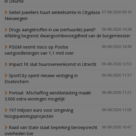
in Deurne
Siebel Juweliers huurt winkelruimte in Cityplaza
07-08-2026 09:10
Nieuwegein
Drugs aangetroffen in uw (verhuurde) pand?
06-08-2026 14:38
Afdeling begrenst dwangsombevoegdheid van de burgemeester
PGGM neemt risico op Poolse
06-08-2026 14:38
vastgoedleningen van 1,1 mrd over
Impact Fit sluit huurovereenkomst in Utrecht
06-08-2026 12:53
SportCity opent nieuwe vestiging in
06-08-2026 11:37
Doetinchem
Portaal: 'Afschaffing winstbelasting maakt
06-08-2026 11:21
3.000 extra woningen mogelijk'
197 miljoen euro voor omgeving
06-08-2026 11:00
hoogspanningsprojecten
Raad van State staat beperking beroepsrecht
06-08-2026 10:47
overheden toe