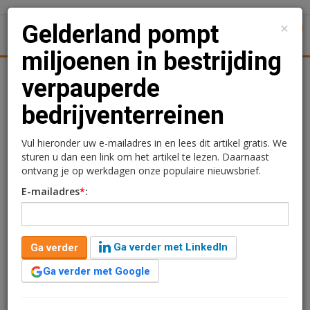
×
Gelderland pompt
1
Toggl
miljoenen in bestrijding
Achtergronden
Woningmarkt
Kantore
Nieuws
Uitgelicht
verpauperde
bedrijventerreinen
Gelderland pompt
miljoenen in bestrijding
Vul hieronder uw e-mailadres in en lees dit artikel gratis. We
sturen u dan een link om het artikel te lezen. Daarnaast
verpauperde
ontvang je op werkdagen onze populaire nieuwsbrief.
E-mailadres
*
:
bedrijventerreinen
21 juni 2013 om 12:50
1 minuut leestijd
Ga verder met LinkedIn
Ga verder
Gelderland pompt de komende twee jaar €15 miljoen euro in de
Ga verder met Google
herstructurering van bedrijventerreinen. Met de investeringen wil
de provincie verpaupering van terreinen voorkomen.