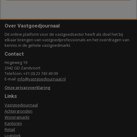
Over Vastgoedjournaal
Dit online platform voor de vastgoedsector heeft als doel het bij
elkaar brengen van vastgoedprofessionals en het overdragen van
kennis in de gehele vastgoedmarkt.
Contact
Hogeweg 19
2042 GD Zandvoort
Telefoon: +31 (0) 23 743 49 09
E-mail:
info@vastgoedjournaal.nl
Onze privacyverklaring
Links
Vastgoedjournaal
Achtergronden
Woningmarkt
Kantoren
Retail
Logistiek