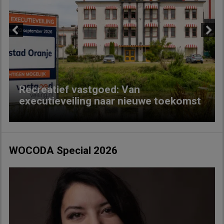
Previous
Next
Recreatief vastgoed: Van
executieveiling naar nieuwe toekomst
WOCODA Special 2026