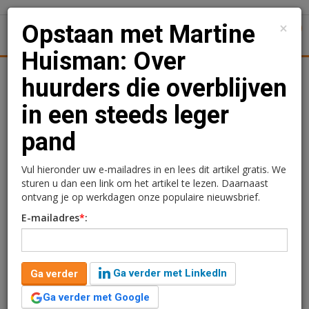
×
Opstaan met Martine
1
Toggl
Huisman: Over
Achtergronden
Woningmarkt
Kantore
Nieuws
Uitgelicht
huurders die overblijven
in een steeds leger
Opstaan met Martine
pand
Huisman: Over huurders
die overblijven in een
Vul hieronder uw e-mailadres in en lees dit artikel gratis. We
sturen u dan een link om het artikel te lezen. Daarnaast
steeds leger pand
ontvang je op werkdagen onze populaire nieuwsbrief.
E-mailadres
*
:
20 juni 2013 om 11:27
5 minuten leestijd
Mattijs Kaak (35) is directeur en mede-eigenaar van het
Ga verder met LinkedIn
Ga verder
bedrijf PropertyUpgrade. Mattijs gaat elke week
gezellig ontbijten met een beslisser uit de
Ga verder met Google