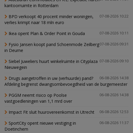
kantoorruimte in Rotterdam
BPD verkoopt 40 procent minder woningen,
07-08-2026 10:22
verlies krimpt naar 18 mln euro
Ikea opent Plan & Order Point in Gouda
07-08-2026 10:11
Fysio Jansen koopt pand Schoenmode Zeilberg
07-08-2026 09:31
in Deurne
Siebel Juweliers huurt winkelruimte in Cityplaza
07-08-2026 09:10
Nieuwegein
Drugs aangetroffen in uw (verhuurde) pand?
06-08-2026 14:38
Afdeling begrenst dwangsombevoegdheid van de burgemeester
PGGM neemt risico op Poolse
06-08-2026 14:38
vastgoedleningen van 1,1 mrd over
Impact Fit sluit huurovereenkomst in Utrecht
06-08-2026 12:53
SportCity opent nieuwe vestiging in
06-08-2026 11:37
Doetinchem