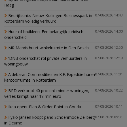
Haag
Bedrijfsunits Nieuw-Kralingen Businesspark in
07-08-2026 14:43
Rotterdam volledig verhuurd
Huur of bruikleen: Een belangrijk juridisch
07-08-2026 14:00
onderscheid
MR Marvis huurt winkelruimte in Den Bosch
07-08-2026 12:50
'DNB onderschat rol private verhuurders in
07-08-2026 12:19
woningbouw'
Aldebaran Commodities en K.E. Expeditie huren
07-08-2026 11:01
kantoorruimte in Rotterdam
BPD verkoopt 40 procent minder woningen,
07-08-2026 10:22
verlies krimpt naar 18 mln euro
Ikea opent Plan & Order Point in Gouda
07-08-2026 10:11
Fysio Jansen koopt pand Schoenmode Zeilberg
07-08-2026 09:31
in Deurne