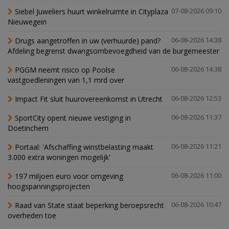
Siebel Juweliers huurt winkelruimte in Cityplaza
07-08-2026 09:10
Nieuwegein
Drugs aangetroffen in uw (verhuurde) pand?
06-08-2026 14:38
Afdeling begrenst dwangsombevoegdheid van de burgemeester
PGGM neemt risico op Poolse
06-08-2026 14:38
vastgoedleningen van 1,1 mrd over
Impact Fit sluit huurovereenkomst in Utrecht
06-08-2026 12:53
SportCity opent nieuwe vestiging in
06-08-2026 11:37
Doetinchem
Portaal: 'Afschaffing winstbelasting maakt
06-08-2026 11:21
3.000 extra woningen mogelijk'
197 miljoen euro voor omgeving
06-08-2026 11:00
hoogspanningsprojecten
Raad van State staat beperking beroepsrecht
06-08-2026 10:47
overheden toe