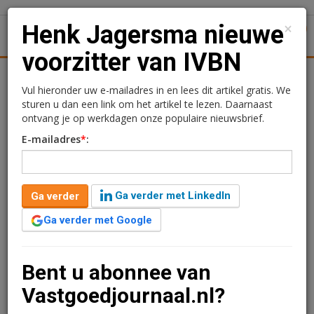
×
Henk Jagersma nieuwe
1
Toggl
voorzitter van IVBN
Achtergronden
Woningmarkt
Kantore
Nieuws
Uitgelicht
Vul hieronder uw e-mailadres in en lees dit artikel gratis. We
sturen u dan een link om het artikel te lezen. Daarnaast
Henk Jagersma nieuwe
ontvang je op werkdagen onze populaire nieuwsbrief.
E-mailadres
*
:
voorzitter van IVBN
19 juni 2013 om 22:35
2 minuten leestijd
Ga verder met LinkedIn
Ga verder
Henk Jagersma (directievoorzitter Syntrus Achmea Real Estate &
Ga verder met Google
Finance) is door de IVBN-leden verkozen tot nieuwe voorzitter
van IVBN. Hij volgt de afgetreden Hans Copier op. Tegelijk is
Dick van Hal (directievoorzitter Bouwinvest Real Estate
Bent u abonnee van
Investment Management) toegetreden als nieuw lid van het
bestuur.
Vastgoedjournaal.nl?