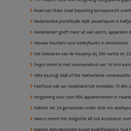
Raad van State staat beperking beroepsrecht over
Nederlandse portefeuille blijft zwaartepunt in halfja
Nederlander geeft meer uit aan auto’s, apparaten 
Nieuwe huurders voor bedrijfsunits in Amstelveen
Het indexeren van de huurprijs bij 290-ruimte en 2
Segro stemt in met overnamebod van 16 mrd euro
Hitte bezorgt Mall of the Netherlands onverwacht
Fastfood rukt op: Nederland telt inmiddels 19.400 
Vergunning voor ruim 800 appartementen in Haarlem
Kabinet zet 24 gemeenten onder druk om asielopva
Sweco neemt het Belgische All Soil Assistance over
Kaptein Betonboringen koopt bedrijfspand in Oud 