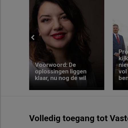
Previous
ng:
Pro
kij
Voorwoord: De
nie
ke
oplossingen liggen
vol
klaar, nu nog de wil
ben
Volledig toegang tot Vas