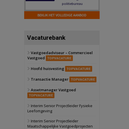
Hilversum
Bekijk
17 september 2026
BEKIJK HET VOLLEDIGE AANBOD
Voormalig
politiebureau
Zaandam
Bekijk
Vacaturebank
8 september 2026
Zorgcomplex
Vastgoedadviseur – Commercieel
Vastgoed
Zwanenburg
Bekijk
TOPVACATURE
6 oktober 2026
Hoofd huisvesting
Transformatieobject
TOPVACATURE
Transactie Manager
TOPVACATURE
Schiedam
Bekijk
Assetmanager Vastgoed
22 september 2026
Attractiepark
TOPVACATURE
Interim Senior Projectleider Fysieke
Leefomgeving
Oranje
Bekijk
28 september 2026
Interim Senior Projectleider
Grootschalig
Maatschappelijke Vastgoedprojecten
bedrijventerrein