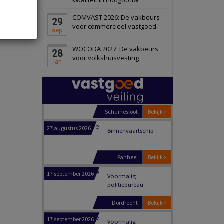
Schiedam
Bekijk
COMVAST 2026: De vakbeurs
29
22 september 2026
Attractiepark
voor commercieel vastgoed
sep
WOCODA 2027: De vakbeurs
28
Oranje
Bekijk
voor volkshuisvesting
jan
28 september 2026
Grootschalig
bedrijventerrein
Schuinesloot
Bekijk
27 augustus 2026
Binnenvaartschip
Panheel
Bekijk
17 september 2026
Voormalig
politiebureau
Dordrecht
Bekijk
17 september 2026
Voormalig
politiebureau