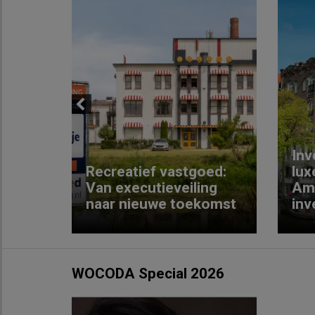
Previous
Inv
e
Recreatief vastgoed:
lux
t met
Van executieveiling
Am
naar nieuwe toekomst
inv
WOCODA Special 2026