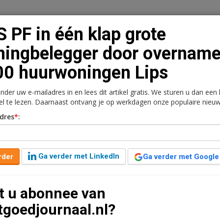
 PF in één klap grote
ingbelegger door overnam
0 huurwoningen Lips
n
Vacaturebank
Contact
Abonnementen
onder uw e-mailadres in en lees dit artikel gratis. We sturen u dan een
rkt
Kantoren
Retail
Logistiek
Juridisch | Fiscaa
kel te lezen. Daarnaast ontvang je op werkdagen onze populaire nieuw
dres
*
:
rote woningbelegger door
woningen Lips
Ga verder met LinkedIn
rder
Ga verder met Google
t u abonnee van
 meeste van ongeveer duizend huurwoningen van de failliete
tgoedjournaal.nl?
ng heeft de vastgoedfinancieringstak SNS Property Finance het
or de voorzieningenrechter worden goedgekeurd.