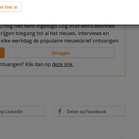
n hier in
t u nog niet bent ingelogd. Log in of word abonnee
rijgen toegang tot al het nieuws, interviews en
elke werkdag de populaire nieuwsbrief ontvangen.
Inloggen
 ontvangen? Klik dan op
deze link
.
op LinkedIn
Delen op Facebook