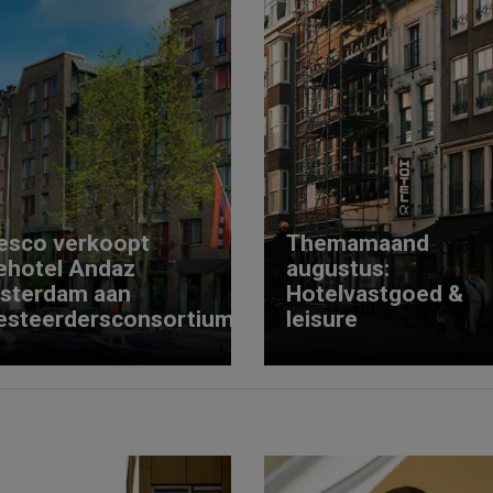
esco verkoopt
Themamaand
ehotel Andaz
augustus:
sterdam aan
Hotelvastgoed &
esteerdersconsortium
leisure