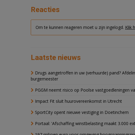
Reacties
Om te kunnen reageren moet u zijn ingelogd.
Klik 
Laatste nieuws
Drugs aangetroffen in uw (verhuurde) pand? Afde
burgemeester
PGGM neemt risico op Poolse vastgoedleningen va
Impact Fit sluit huurovereenkomst in Utrecht
SportCity opent nieuwe vestiging in Doetinchem
Portaal: 'Afschaffing winstbelasting maakt 3.000 e
197 miljoen euro voor omgeving hoogspanningspr