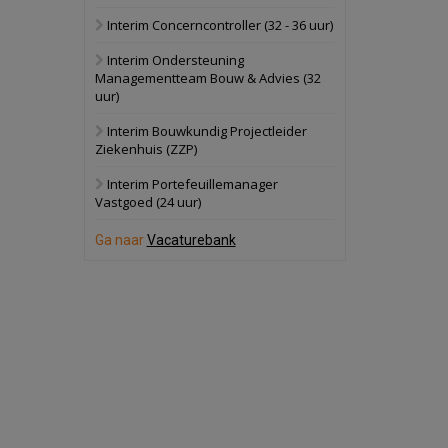
Interim Concerncontroller (32 - 36 uur)
Schuinesloot
Bekijk
Interim Ondersteuning
27 augustus 2026
Binnenvaartschip
Managementteam Bouw & Advies (32
uur)
Panheel
Bekijk
Interim Bouwkundig Projectleider
Ziekenhuis (ZZP)
17 september 2026
Voormalig
politiebureau
Interim Portefeuillemanager
Vastgoed (24 uur)
Dordrecht
Bekijk
Ga naar
Vacaturebank
17 september 2026
Voormalig
politiebureau
Hilversum
Bekijk
17 september 2026
Voormalig
politiebureau
Zaandam
Bekijk
8 september 2026
Zorgcomplex