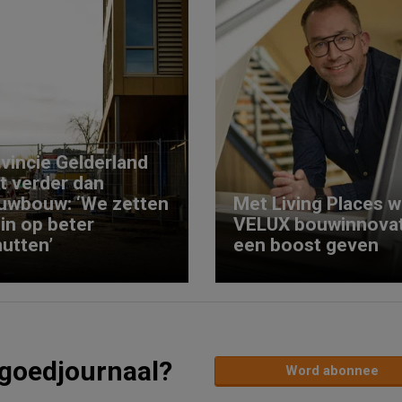
vincie Gelderland
kt verder dan
uwbouw: ‘We zetten
Met Living Places wi
 in op beter
VELUX bouwinnovat
utten’
een boost geven
tgoedjournaal?
Word abonnee