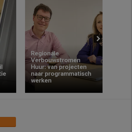
Next
Regionale
Verbouwstromen
‘We w
l
Huur: van projecten
koop
ie
naar programmatisch
gewo
werken
krijg