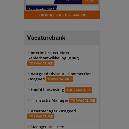
Hilversum
Bekijk
17 september 2026
BEKIJK HET VOLLEDIGE AANBOD
Voormalig
politiebureau
Zaandam
Bekijk
Vacaturebank
8 september 2026
Zorgcomplex
Interim Projectleider
Gebiedsontwikkeling (8 uur)
Zwanenburg
Bekijk
TOPVACATURE
6 oktober 2026
Transformatieobject
Vastgoedadviseur – Commercieel
Vastgoed
TOPVACATURE
Schiedam
Bekijk
Hoofd huisvesting
TOPVACATURE
22 september 2026
Attractiepark
Transactie Manager
TOPVACATURE
Assetmanager Vastgoed
Oranje
Bekijk
TOPVACATURE
28 september 2026
Grootschalig
Manager projecten
bedrijventerrein