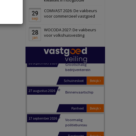
Schiedam
Bekijk
COMVAST 2026: De vakbeurs
29
22 september 2026
Attractiepark
voor commercieel vastgoed
sep
WOCODA 2027: De vakbeurs
28
Oranje
Bekijk
voor volkshuisvesting
jan
28 september 2026
Grootschalig
bedrijventerrein
Schuinesloot
Bekijk
27 augustus 2026
Binnenvaartschip
Panheel
Bekijk
17 september 2026
Voormalig
politiebureau
Dordrecht
Bekijk
17 september 2026
Voormalig
politiebureau