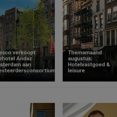
esco verkoopt
Themamaand
ehotel Andaz
augustus:
sterdam aan
Hotelvastgoed &
esteerdersconsortium
leisure