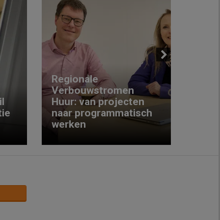
Next
Regionale
Verbouwstromen
‘We w
l
Huur: van projecten
koop
ie
naar programmatisch
gewo
werken
krijg