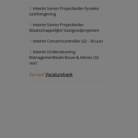
Interim Senior Projectleider Fysieke
Schuinesloot
Bekijk
Leefomgeving
27 augustus 2026
Binnenvaartschip
Interim Senior Projectleider
Maatschappelijke Vastgoedprojecten
Panheel
Bekijk
Interim Concerncontroller (32 - 36 uur)
17 september 2026
Voormalig
Interim Ondersteuning
politiebureau
Managementteam Bouw & Advies (32
uur)
Dordrecht
Bekijk
17 september 2026
Ga naar
Vacaturebank
Voormalig
politiebureau
Hilversum
Bekijk
17 september 2026
Voormalig
politiebureau
Zaandam
Bekijk
8 september 2026
Zorgcomplex