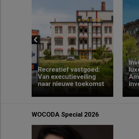
Previous
Inv
e
Recreatief vastgoed:
lux
t met
Van executieveiling
Am
naar nieuwe toekomst
inv
WOCODA Special 2026