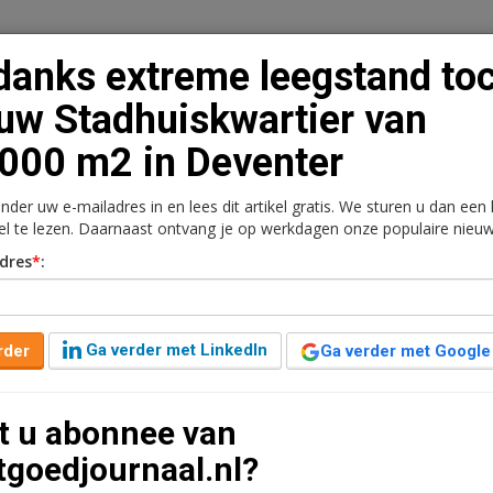
anks extreme leegstand to
uw Stadhuiskwartier van
000 m2 in Deventer
n
Vacaturebank
Contact
Abonnementen
onder uw e-mailadres in en lees dit artikel gratis. We sturen u dan een
rkt
Kantoren
Retail
Logistiek
Juridisch | Fiscaa
kel te lezen. Daarnaast ontvang je op werkdagen onze populaire nieuw
dres
*
:
gstand toch nieuw
 15.000 m2 in Deventer
Ga verder met LinkedIn
rder
Ga verder met Google
t u abonnee van
huiskwartier van de gemeente Deventer bouwen voor €34
tgoedjournaal.nl?
t van het nieuwe zeer duurzame stadskantoor, een ontwerp
cussie en protesten binnen de gemeente.