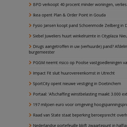
BPD verkoopt 40 procent minder woningen, verlies
Ikea opent Plan & Order Point in Gouda
Fysio Jansen koopt pand Schoenmode Zeilberg in 
Siebel Juweliers huurt winkelruimte in Cityplaza Ni
Drugs aangetroffen in uw (verhuurde) pand? Afde
burgemeester
PGGM neemt risico op Poolse vastgoedleningen va
Impact Fit sluit huurovereenkomst in Utrecht
SportCity opent nieuwe vestiging in Doetinchem
Portaal: 'Afschaffing winstbelasting maakt 3.000 e
197 miljoen euro voor omgeving hoogspanningspr
Raad van State staat beperking beroepsrecht over
Nederlandse portefeuille blijft zwaartepunt in halfja