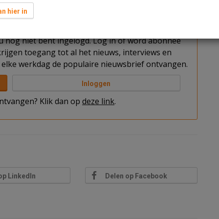
n hier in
t u nog niet bent ingelogd. Log in of word abonnee
rijgen toegang tot al het nieuws, interviews en
elke werkdag de populaire nieuwsbrief ontvangen.
Inloggen
 ontvangen? Klik dan op
deze link
.
op LinkedIn
Delen op Facebook