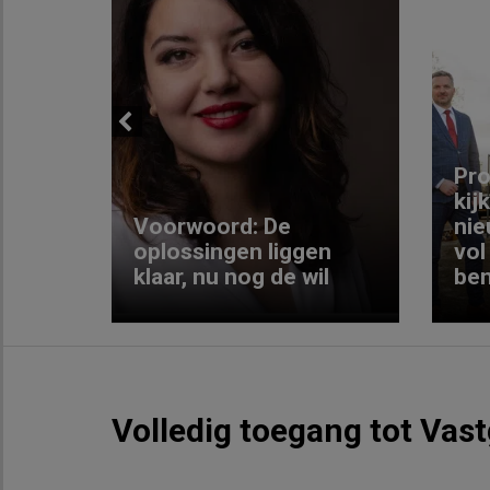
Previous
ng:
Pro
kij
Voorwoord: De
nie
ke
oplossingen liggen
vol
klaar, nu nog de wil
ben
Volledig toegang tot Vas