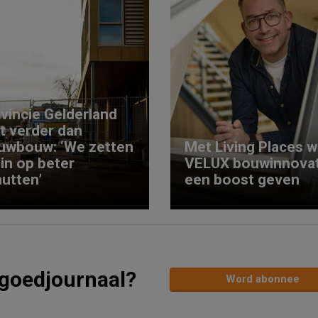
vincie Gelderland
kt verder dan
uwbouw: ‘We zetten
Met Living Places wi
 in op beter
VELUX bouwinnovat
utten’
een boost geven
tgoedjournaal?
Word abonnee