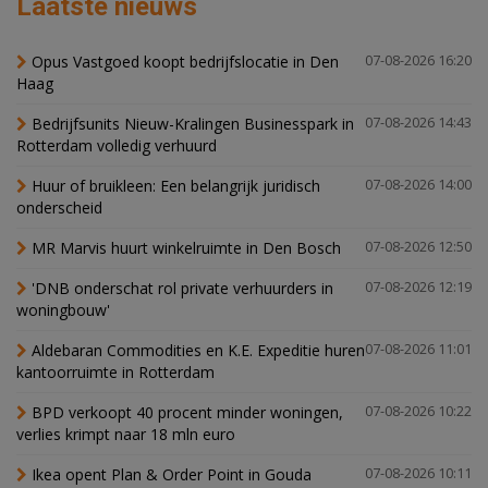
Laatste nieuws
Opus Vastgoed koopt bedrijfslocatie in Den
07-08-2026 16:20
Haag
Bedrijfsunits Nieuw-Kralingen Businesspark in
07-08-2026 14:43
Rotterdam volledig verhuurd
Huur of bruikleen: Een belangrijk juridisch
07-08-2026 14:00
onderscheid
MR Marvis huurt winkelruimte in Den Bosch
07-08-2026 12:50
'DNB onderschat rol private verhuurders in
07-08-2026 12:19
woningbouw'
Aldebaran Commodities en K.E. Expeditie huren
07-08-2026 11:01
kantoorruimte in Rotterdam
BPD verkoopt 40 procent minder woningen,
07-08-2026 10:22
verlies krimpt naar 18 mln euro
Ikea opent Plan & Order Point in Gouda
07-08-2026 10:11