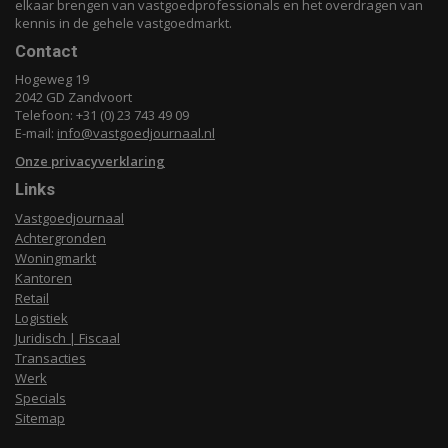
elkaar brengen van vastgoedprofessionals en het overdragen van
kennis in de gehele vastgoedmarkt.
Contact
Hogeweg 19
2042 GD Zandvoort
Telefoon: +31 (0) 23 743 49 09
E-mail:
info@vastgoedjournaal.nl
Onze privacyverklaring
Links
Vastgoedjournaal
Achtergronden
Woningmarkt
Kantoren
Retail
Logistiek
Juridisch | Fiscaal
Transacties
Werk
Specials
Sitemap