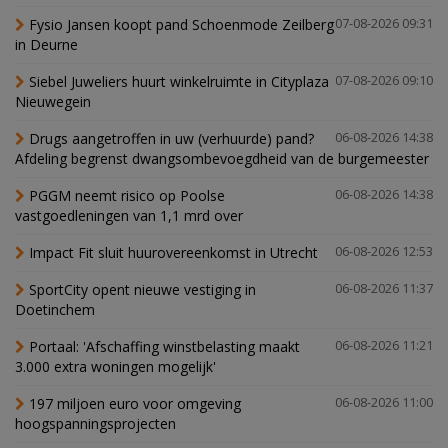
Fysio Jansen koopt pand Schoenmode Zeilberg
07-08-2026 09:31
in Deurne
Siebel Juweliers huurt winkelruimte in Cityplaza
07-08-2026 09:10
Nieuwegein
Drugs aangetroffen in uw (verhuurde) pand?
06-08-2026 14:38
Afdeling begrenst dwangsombevoegdheid van de burgemeester
PGGM neemt risico op Poolse
06-08-2026 14:38
vastgoedleningen van 1,1 mrd over
Impact Fit sluit huurovereenkomst in Utrecht
06-08-2026 12:53
SportCity opent nieuwe vestiging in
06-08-2026 11:37
Doetinchem
Portaal: 'Afschaffing winstbelasting maakt
06-08-2026 11:21
3.000 extra woningen mogelijk'
197 miljoen euro voor omgeving
06-08-2026 11:00
hoogspanningsprojecten