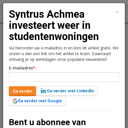
×
Syntrus Achmea
1
Toggl
investeert weer in
Achtergronden
Woningmarkt
Kantore
Nieuws
Uitgelicht
studentenwoningen
Syntrus Achmea
Vul hieronder uw e-mailadres in en lees dit artikel gratis. We
sturen u dan een link om het artikel te lezen. Daarnaast
investeert weer in
ontvang je op werkdagen onze populaire nieuwsbrief.
E-mailadres
*
:
studentenwoningen
6 juni 2013 om 10:01
2 minuten leestijd
Ga verder met LinkedIn
Ga verder
Syntrus Achmea Real Estate & Finance heeft de investeringen in
Ga verder met Google
starters- en studentenwoningen weer hervat. Vorig jaar staakte
de vastgoedbelegger de investeringen na het bekend worden
van de woningplannen uit het Regeerakkoord. Nu de
Bent u abonnee van
kabinetsmaatregelen zijn gewijzigd en meer recht doen aan de
belangen van institutionele beleggers, adviseert Syntrus Achmea