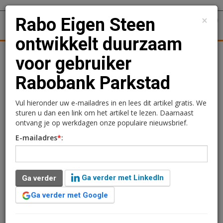
×
Rabo Eigen Steen
1
Toggl
ontwikkelt duurzaam
tergronden
Woningmarkt
Kantoren
Retail
Logistiek
voor gebruiker
Rabobank Parkstad
Rabo Eigen Steen
ontwikkelt duurzaam voor
Vul hieronder uw e-mailadres in en lees dit artikel gratis. We
sturen u dan een link om het artikel te lezen. Daarnaast
gebruiker Rabobank
ontvang je op werkdagen onze populaire nieuwsbrief.
E-mailadres
*
:
Parkstad
27 mei 2013 om 15:49
2 minuten leestijd
Ga verder met LinkedIn
Ga verder
Het nieuwe hoofdkantoor van Rabobank Parkstad
Ga verder met Google
Limburg heeft het prestigieuze BREEAM-NL
ontwerpcertificaat ‘Very Good’ behaald. Het gebouw