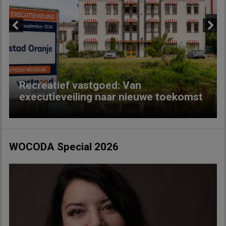
Previous
Next
Recreatief vastgoed: Van
executieveiling naar nieuwe toekomst
WOCODA Special 2026