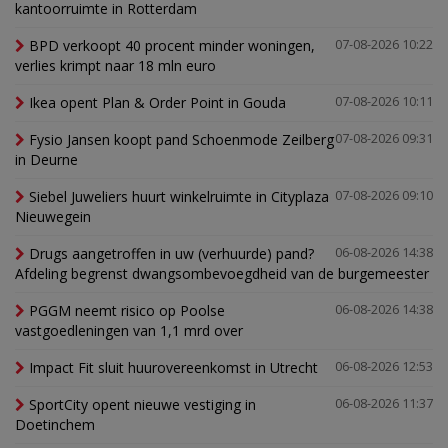
kantoorruimte in Rotterdam
BPD verkoopt 40 procent minder woningen,
07-08-2026 10:22
verlies krimpt naar 18 mln euro
Ikea opent Plan & Order Point in Gouda
07-08-2026 10:11
Fysio Jansen koopt pand Schoenmode Zeilberg
07-08-2026 09:31
in Deurne
Siebel Juweliers huurt winkelruimte in Cityplaza
07-08-2026 09:10
Nieuwegein
Drugs aangetroffen in uw (verhuurde) pand?
06-08-2026 14:38
Afdeling begrenst dwangsombevoegdheid van de burgemeester
PGGM neemt risico op Poolse
06-08-2026 14:38
vastgoedleningen van 1,1 mrd over
Impact Fit sluit huurovereenkomst in Utrecht
06-08-2026 12:53
SportCity opent nieuwe vestiging in
06-08-2026 11:37
Doetinchem