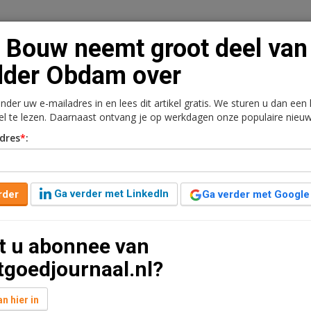
 Bouw neemt groot deel van
lder Obdam over
onder uw e-mailadres in en lees dit artikel gratis. We sturen u dan een
n
Vacaturebank
Contact
Abonnementen
kel te lezen. Daarnaast ontvang je op werkdagen onze populaire nieuw
dres
*
:
rkt
Kantoren
Retail
Logistiek
Juridisch | Fiscaa
t deel van Mulder Obdam
Ga verder met LinkedIn
rder
Ga verder met Google
t u abonnee van
tgoedjournaal.nl?
e naam Bot Mulder.
n hier in