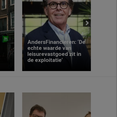
Next
AndersFinancieren: ‘De
echte waarde van
Elke
leisurevastgoed zit in
hote
de exploitatie’
inzic