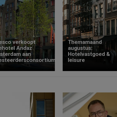
esco verkoopt
Themamaand
ehotel Andaz
augustus:
sterdam aan
Hotelvastgoed &
esteerdersconsortium
leisure