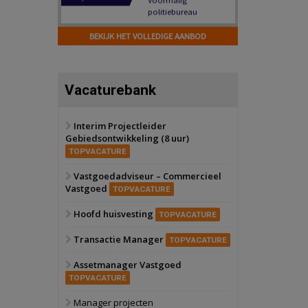
Hilversum
Bekijk
17 september 2026
BEKIJK HET VOLLEDIGE AANBOD
Voormalig
politiebureau
Zaandam
Bekijk
Vacaturebank
8 september 2026
Zorgcomplex
Interim Projectleider
Gebiedsontwikkeling (8 uur)
Zwanenburg
Bekijk
TOPVACATURE
6 oktober 2026
Transformatieobject
Vastgoedadviseur – Commercieel
Vastgoed
TOPVACATURE
Schiedam
Bekijk
Hoofd huisvesting
TOPVACATURE
22 september 2026
Attractiepark
Transactie Manager
TOPVACATURE
Assetmanager Vastgoed
Oranje
Bekijk
TOPVACATURE
28 september 2026
Grootschalig
Manager projecten
bedrijventerrein