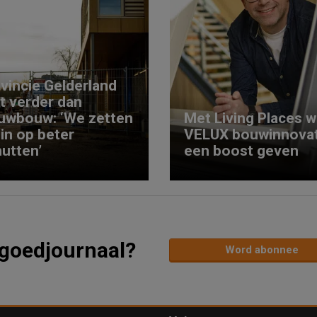
vincie Gelderland
kt verder dan
uwbouw: ‘We zetten
Met Living Places wi
 in op beter
VELUX bouwinnovat
utten’
een boost geven
tgoedjournaal?
Word abonnee