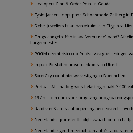
Ikea opent Plan & Order Point in Gouda
Fysio Jansen koopt pand Schoenmode Zeilberg in 
Siebel Juweliers huurt winkelruimte in Cityplaza Ni
Drugs aangetroffen in uw (verhuurde) pand? Afde
burgemeester
PGGM neemt risico op Poolse vastgoedleningen va
Impact Fit sluit huurovereenkomst in Utrecht
SportCity opent nieuwe vestiging in Doetinchem
Portaal: 'Afschaffing winstbelasting maakt 3.000 e
197 miljoen euro voor omgeving hoogspanningspr
Raad van State staat beperking beroepsrecht over
Nederlandse portefeuille blijft zwaartepunt in halfja
Nederlander geeft meer uit aan auto’s, apparaten 