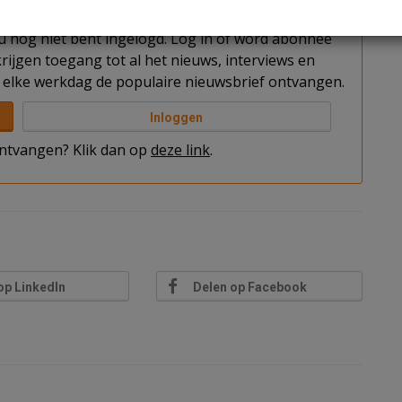
t u nog niet bent ingelogd. Log in of word abonnee
rijgen toegang tot al het nieuws, interviews en
elke werkdag de populaire nieuwsbrief ontvangen.
Inloggen
 ontvangen? Klik dan op
deze link
.
op LinkedIn
Delen op Facebook