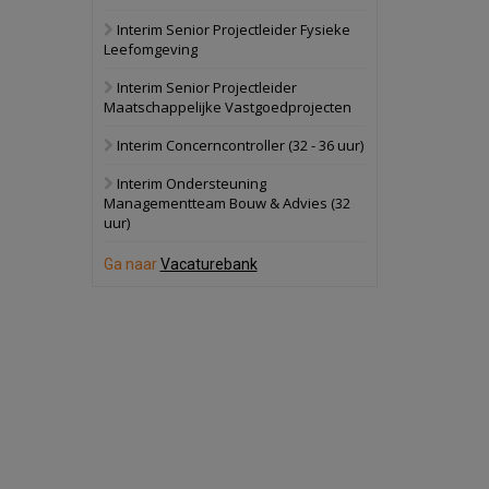
Interim Senior Projectleider Fysieke
Schuinesloot
Bekijk
Leefomgeving
27 augustus 2026
Binnenvaartschip
Interim Senior Projectleider
Maatschappelijke Vastgoedprojecten
Panheel
Bekijk
Interim Concerncontroller (32 - 36 uur)
17 september 2026
Voormalig
Interim Ondersteuning
politiebureau
Managementteam Bouw & Advies (32
uur)
Dordrecht
Bekijk
17 september 2026
Ga naar
Vacaturebank
Voormalig
politiebureau
Hilversum
Bekijk
17 september 2026
Voormalig
politiebureau
Zaandam
Bekijk
8 september 2026
Zorgcomplex