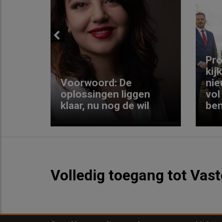
Previous
ng:
Pro
kij
Voorwoord: De
nie
ke
oplossingen liggen
vol
klaar, nu nog de wil
ben
Volledig toegang tot Vas