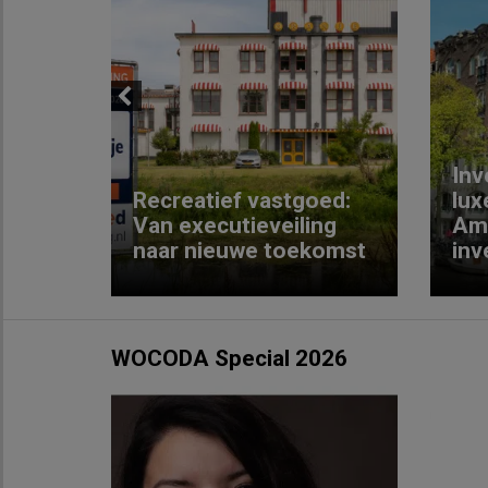
Previous
Inv
e
Recreatief vastgoed:
lux
t met
Van executieveiling
Am
naar nieuwe toekomst
inv
WOCODA Special 2026