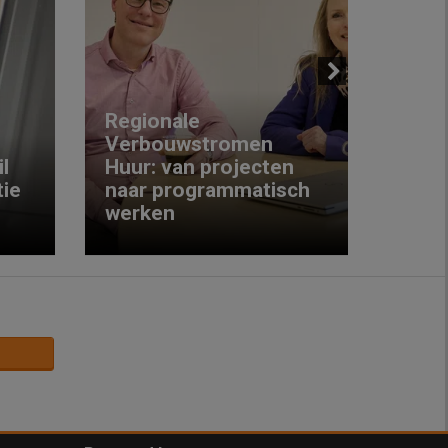
Next
Regionale
Verbouwstromen
‘We w
l
Huur: van projecten
koop
ie
naar programmatisch
gewo
werken
krijg