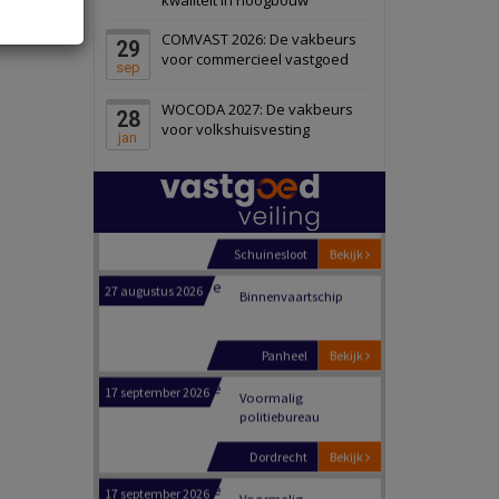
Schiedam
Bekijk
COMVAST 2026: De vakbeurs
29
22 september 2026
Attractiepark
voor commercieel vastgoed
sep
WOCODA 2027: De vakbeurs
28
Oranje
Bekijk
voor volkshuisvesting
jan
28 september 2026
Grootschalig
bedrijventerrein
Schuinesloot
Bekijk
27 augustus 2026
Binnenvaartschip
Panheel
Bekijk
17 september 2026
Voormalig
politiebureau
Dordrecht
Bekijk
17 september 2026
Voormalig
politiebureau