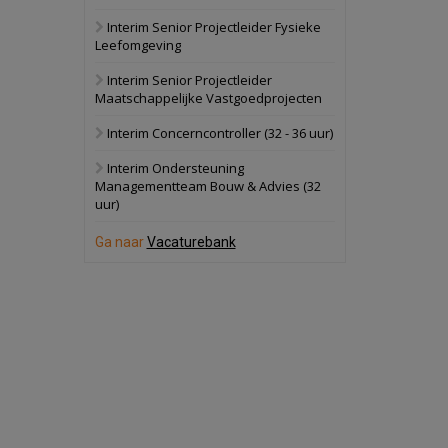
Interim Senior Projectleider Fysieke
Schuinesloot
Bekijk
Leefomgeving
27 augustus 2026
Binnenvaartschip
Interim Senior Projectleider
Maatschappelijke Vastgoedprojecten
Panheel
Bekijk
Interim Concerncontroller (32 - 36 uur)
17 september 2026
Voormalig
Interim Ondersteuning
politiebureau
Managementteam Bouw & Advies (32
uur)
Dordrecht
Bekijk
17 september 2026
Ga naar
Vacaturebank
Voormalig
politiebureau
Hilversum
Bekijk
17 september 2026
Voormalig
politiebureau
Zaandam
Bekijk
8 september 2026
Zorgcomplex