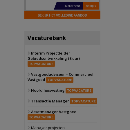
Hilversum
Bekijk
17 september 2026
BEKIJK HET VOLLEDIGE AANBOD
Voormalig
politiebureau
Zaandam
Bekijk
Vacaturebank
8 september 2026
Zorgcomplex
Interim Projectleider
Gebiedsontwikkeling (8 uur)
Zwanenburg
Bekijk
TOPVACATURE
6 oktober 2026
Transformatieobject
Vastgoedadviseur – Commercieel
Vastgoed
TOPVACATURE
Schiedam
Bekijk
Hoofd huisvesting
TOPVACATURE
22 september 2026
Attractiepark
Transactie Manager
TOPVACATURE
Assetmanager Vastgoed
Oranje
Bekijk
TOPVACATURE
28 september 2026
Grootschalig
Manager projecten
bedrijventerrein