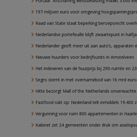
Portaal: 'Afschaffing winstbelasting maakt 3.000 e
197 miljoen euro voor omgeving hoogspanningspr
Raad van State staat beperking beroepsrecht over
Nederlandse portefeuille blijft zwaartepunt in halfja
Nederlander geeft meer uit aan auto’s, apparaten 
Nieuwe huurders voor bedrijfsunits in Amstelveen
Het indexeren van de huurprijs bij 290-ruimte en 2
Segro stemt in met overnamebod van 16 mrd euro
Hitte bezorgt Mall of the Netherlands onverwacht
Fastfood rukt op: Nederland telt inmiddels 19.400 
Vergunning voor ruim 800 appartementen in Haarlem
Kabinet zet 24 gemeenten onder druk om asielopva