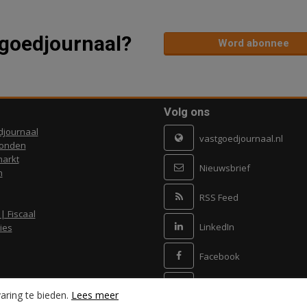
tgoedjournaal?
Word abonnee
Volg ons
djournaal
vastgoedjournaal.nl
ronden
arkt
Nieuwsbrief
n
RSS Feed
 | Fiscaal
LinkedIn
ies
Facebook
X
aring te bieden.
Lees meer