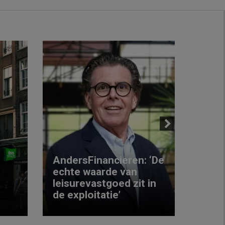
Next
AndersFinancieren: ‘De
echte waarde van
Elke
leisurevastgoed zit in
hote
de exploitatie’
inzic