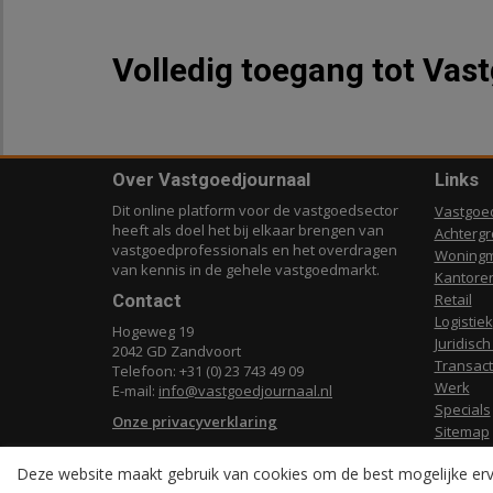
Volledig toegang tot Vas
Over Vastgoedjournaal
Links
Dit online platform voor de vastgoedsector
Vastgoe
heeft als doel het bij elkaar brengen van
Achterg
vastgoedprofessionals en het overdragen
Woningm
van kennis in de gehele vastgoedmarkt.
Kantore
Contact
Retail
Logistiek
Hogeweg 19
Juridisch
2042 GD Zandvoort
Transact
Telefoon: +31 (0) 23 743 49 09
Werk
E-mail:
info@vastgoedjournaal.nl
Specials
Onze privacyverklaring
Sitemap
Deze website maakt gebruik van cookies om de best mogelijke erv