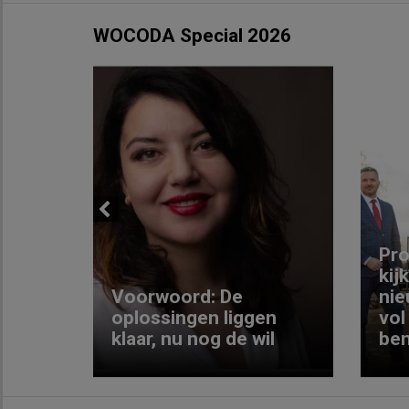
WOCODA Special 2026
Previous
ng:
Pro
kij
Voorwoord: De
nie
ke
oplossingen liggen
vol
klaar, nu nog de wil
ben