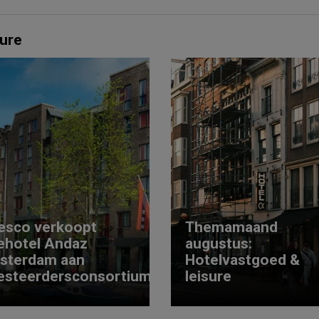
ure
esco verkoopt
Themamaand
ehotel Andaz
augustus:
sterdam aan
Hotelvastgoed &
esteerdersconsortium
leisure