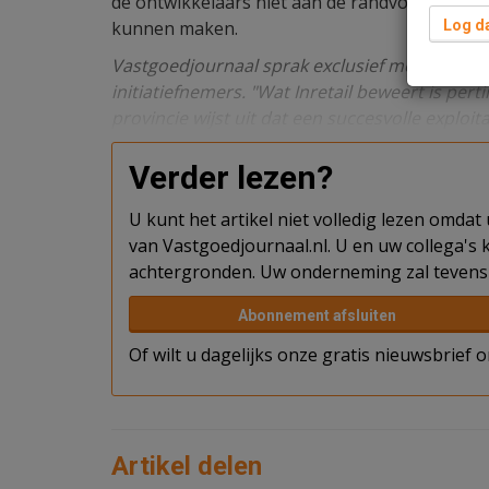
de ontwikkelaars niet aan de randvoorwaarden
kunnen maken.
Log da
Vastgoedjournaal sprak exclusief met Ben Kol
initiatiefnemers. "Wat Inretail beweert is pe
provincie wijst uit dat een succesvolle exploita
Verder lezen?
U kunt het artikel niet volledig lezen omda
van Vastgoedjournaal.nl. U en uw collega's k
achtergronden. Uw onderneming zal tevens 
Abonnement afsluiten
Of wilt u dagelijks onze gratis nieuwsbrief
Artikel delen