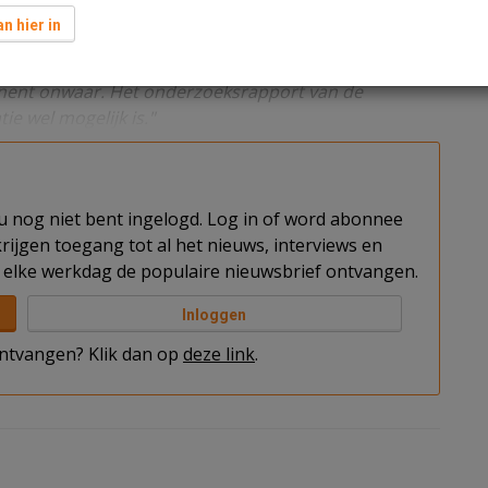
 hebben voldaan om het project tot een succes te
n hier in
ff, commercieel directeur bij McGregor en een van de
rtinent onwaar. Het onderzoeksrapport van de
tie wel mogelijk is."
t u nog niet bent ingelogd. Log in of word abonnee
rijgen toegang tot al het nieuws, interviews en
elke werkdag de populaire nieuwsbrief ontvangen.
Inloggen
 ontvangen? Klik dan op
deze link
.