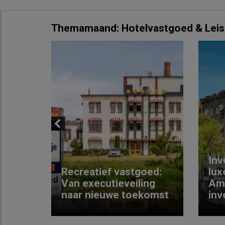
Themamaand: Hotelvastgoed & Leis
Previous
Inv
e
Recreatief vastgoed:
lux
t met
Van executieveiling
Am
naar nieuwe toekomst
inv