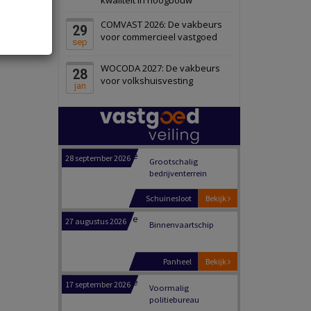
Schiedam
Bekijk
COMVAST 2026: De vakbeurs
29
22 september 2026
Attractiepark
voor commercieel vastgoed
sep
WOCODA 2027: De vakbeurs
28
Oranje
Bekijk
voor volkshuisvesting
jan
28 september 2026
Grootschalig
bedrijventerrein
Schuinesloot
Bekijk
27 augustus 2026
Binnenvaartschip
Panheel
Bekijk
17 september 2026
Voormalig
politiebureau
Dordrecht
Bekijk
17 september 2026
Voormalig
politiebureau