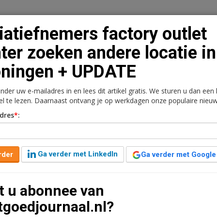
tiatiefnemers factory outlet
ter zoeken andere locatie in
oningen + UPDATE
n
Vacaturebank
Contact
Abonnementen
onder uw e-mailadres in en lees dit artikel gratis. We sturen u dan een
rkt
Kantoren
Retail
Logistiek
Juridisch | Fiscaa
kel te lezen. Daarnaast ontvang je op werkdagen onze populaire nieuw
dres
*
:
ory outlet center zoeken
oningen + UPDATE
Ga verder met LinkedIn
rder
Ga verder met Google
t u abonnee van
het plan voor een factory outlet van 15.000
tgoedjournaal.nl?
n Oost-Groningen. Tegenstanders stellen dat