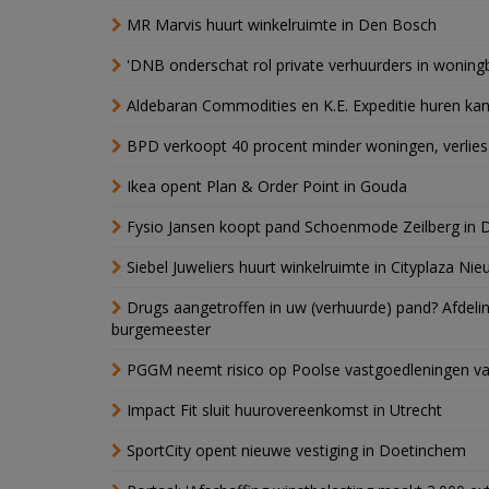
MR Marvis huurt winkelruimte in Den Bosch
'DNB onderschat rol private verhuurders in wonin
Aldebaran Commodities en K.E. Expeditie huren ka
BPD verkoopt 40 procent minder woningen, verlies
Ikea opent Plan & Order Point in Gouda
Fysio Jansen koopt pand Schoenmode Zeilberg in 
Siebel Juweliers huurt winkelruimte in Cityplaza Ni
Drugs aangetroffen in uw (verhuurde) pand? Afde
burgemeester
PGGM neemt risico op Poolse vastgoedleningen va
Impact Fit sluit huurovereenkomst in Utrecht
SportCity opent nieuwe vestiging in Doetinchem