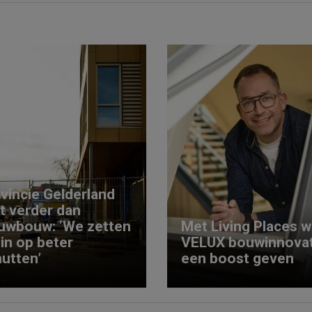
vincie Gelderland
kt verder dan
uwbouw: ‘We zetten
Met Living Places wi
 in op beter
VELUX bouwinnovat
utten’
een boost geven