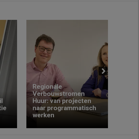
Next
Regionale
Verbouwstromen
‘We w
l
Huur: van projecten
koop
ie
naar programmatisch
gewo
werken
krijg