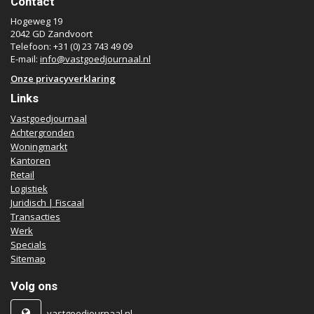
Contact
Hogeweg 19
2042 GD Zandvoort
Telefoon: +31 (0) 23 743 49 09
E-mail:
info@vastgoedjournaal.nl
Onze privacyverklaring
Links
Vastgoedjournaal
Achtergronden
Woningmarkt
Kantoren
Retail
Logistiek
Juridisch | Fiscaal
Transacties
Werk
Specials
Sitemap
Volg ons
vastgoedjournaal.nl