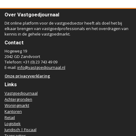
Over Vastgoedjournaal
Dit online platform voor de vastgoedsector heeft als doel het bij
elkaar brengen van vastgoedprofessionals en het overdragen van
kennis in de gehele vastgoedmarkt.
Contact
Hogeweg 19
2042 GD Zandvoort
Telefoon: +31 (0) 23 743 49 09
E-mail:
info@vastgoedjournaal.nl
Onze privacyverklaring
Links
Vastgoedjournaal
Achtergronden
Woningmarkt
Kantoren
Retail
Logistiek
Juridisch | Fiscaal
Transacties