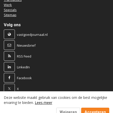
Werk
Specials
Sitemap
Volg ons
vastgoedjournaal.nl
Nieuwsbrief
RSS Feed
LinkedIn
Facebook
X
Deze website maakt gebruik van cookies om de best mogelijke
Powered by
ervaring te bieden.
Lees meer
Weigeren
Accepteren